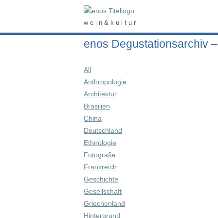
Skip
Home
to
w e i n & k u l t u r
content
enos Degustationsarchiv –
All
Anthropologie
Architektur
Brasilien
China
Deutschland
Ethnologie
Fotografie
Frankreich
Geschichte
Gesellschaft
Griechenland
Hintergrund