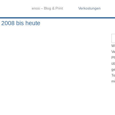
enos – Blog & Print
Verkostungen
 2008 bis heute
S
e
We
a
Ve
r
Pf
c
üb
h
ge
f
T
o
mi
r
: