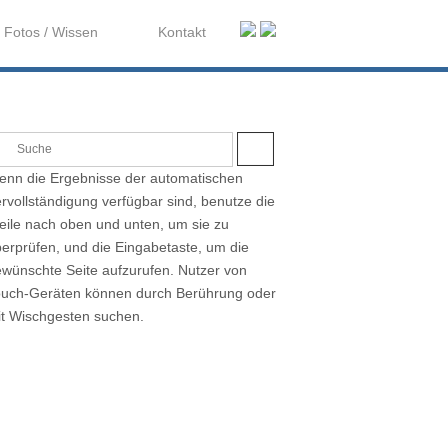
Fotos / Wissen
Kontakt
S
U
nn die Ergebnisse der automatischen
C
H
rvollständigung verfügbar sind, benutze die
E
eile nach oben und unten, um sie zu
erprüfen, und die Eingabetaste, um die
wünschte Seite aufzurufen. Nutzer von
ouch-Geräten können durch Berührung oder
t Wischgesten suchen.