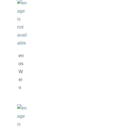
en
os
W
ei
n