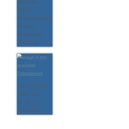
Mehr als
60.000
Verkostungsnot
izen von
Weinen aus
aller Welt
Fotogalerien
Die schönsten
Bilder aus
50 Jahren
Fotografie