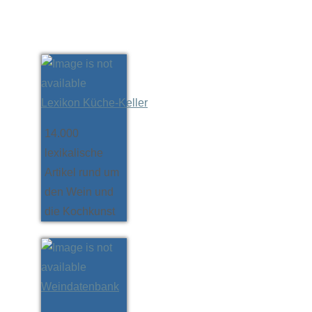
Lexikon Küche-Keller
14.000
lexikalische
Artikel rund um
den Wein und
die Kochkunst
Weindatenbank