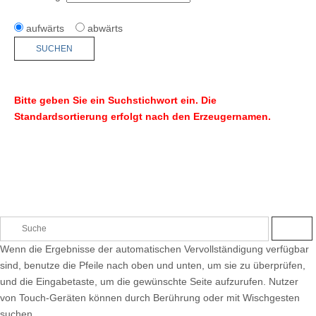
aufwärts
abwärts
Bitte geben Sie ein Suchstichwort ein. Die
Standardsortierung erfolgt nach den Erzeugernamen.
S
S
e
U
Wenn die Ergebnisse der automatischen Vervollständigung verfügbar
C
a
H
sind, benutze die Pfeile nach oben und unten, um sie zu überprüfen,
E
r
und die Eingabetaste, um die gewünschte Seite aufzurufen. Nutzer
c
von Touch-Geräten können durch Berührung oder mit Wischgesten
h
suchen.