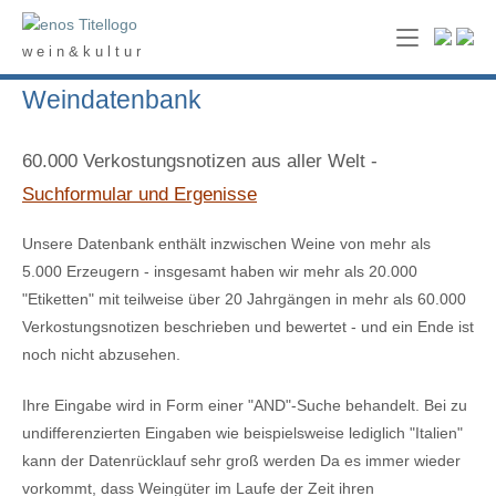
Skip
Home
to
w e i n & k u l t u r
content
Weindatenbank
60.000 Verkostungsnotizen aus aller Welt -
Suchformular und Ergenisse
Unsere Datenbank enthält inzwischen Weine von mehr als
5.000 Erzeugern - insgesamt haben wir mehr als 20.000
"Etiketten" mit teilweise über 20 Jahrgängen in mehr als 60.000
Verkostungsnotizen beschrieben und bewertet - und ein Ende ist
noch nicht abzusehen.
Ihre Eingabe wird in Form einer "AND"-Suche behandelt. Bei zu
undifferenzierten Eingaben wie beispielsweise lediglich "Italien"
kann der Datenrücklauf sehr groß werden Da es immer wieder
vorkommt, dass Weingüter im Laufe der Zeit ihren