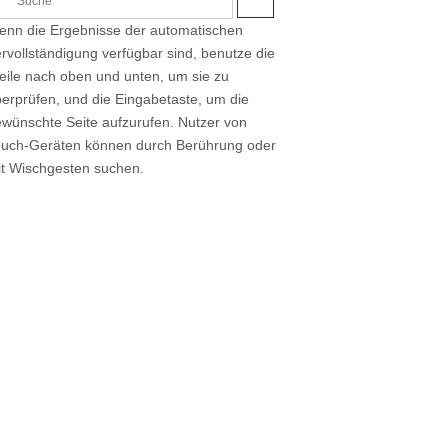
S
U
nn die Ergebnisse der automatischen
C
H
rvollständigung verfügbar sind, benutze die
E
eile nach oben und unten, um sie zu
erprüfen, und die Eingabetaste, um die
wünschte Seite aufzurufen. Nutzer von
ouch-Geräten können durch Berührung oder
t Wischgesten suchen.