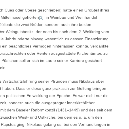
auch Cues oder Coese geschrieben) hatte einen Großteil ihres
 Mittelmosel gehörten
[3]
, in Weinbau und Weinhandel
Zölibats die zwei Brüder, sondern auch ihre beiden
er Weingutsbesitz, der noch bis nach dem 2. Weltkrieg vom
r die Jahrhunderte hinweg wesentlich zu dessen Finanzierung
s ein beachtliches Vermögen hinterlassen konnte, verdankte
ßbrauchrechten oder Renten ausgestattete Kirchenämter, zu
Pöstchen soll er sich im Laufe seiner Karriere gesichert
ein.
e Wirtschaftsführung seiner Pfründen muss Nikolaus über
t haben. Dass er diese ganz praktisch zur Geltung bringen
hen politischen Entwicklung der Epoche. Es war nicht nur die
zeit, sondern auch die ausgeprägter innerkirchlicher
it dem Baseler Reformkonzil (1431–1449) und des seit dem
wischen West- und Ostkirche, bei dem es u. a. um den
Papstes ging. Nikolaus gelang es, bei den Verhandlungen in