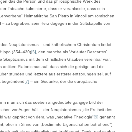
eigen das die Person und das philosophische Werk des
der Tatsache kulminierte, dass er veranlasste, dass sein
 „erworbene“ Heimatkirche San Pietro in Vincoli am römischen
 – zu begraben, sein Herz dagegen in der Stiftskapelle von
t des Neuplatonismus – und katholischem Christentum findet
 Hippo (354–430)
[6]
, den manche als Vorläufer Descartes‘
e Skeptizismus mit dem christlichen Glauben vereinbar war.
 antiken Platonismus auf, dass sich die geistige und die
über stünden und letztere aus ersterer entsprungen sei, auf
lt begründend
[7]
– ein Gedanke, der die europäische
 wenn man sich das soeben angedeutete gängige Bild der
nschen vor Augen hält – der Neuplatonismus „die Freiheit des
ild war geprägt von dem, was „negative Theologie“
[9]
genannt
int, eher im Sinne von „bestimmte Eigenschaften betreffend“)
ysik galt als unzulänglich und irreführend. Denk- und sagbar