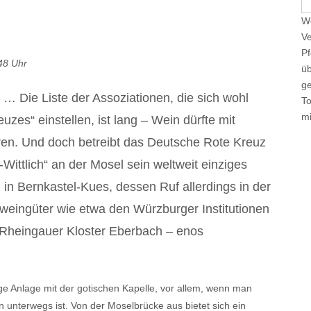
e
We
a
Ve
r
Pf
c
:48 Uhr
üb
h
ge
f
 … Die Liste der Assoziationen, die sich wohl
T
o
mi
es“ einstellen, ist lang – Wein dürfte mit
r
:
ören. Und doch betreibt das Deutsche Rote Kreuz
Wittlich“ an der Mosel sein weltweit einziges
 in Bernkastel-Kues, dessen Ruf allerdings in der
sweingüter wie etwa den Würzburger Institutionen
m Rheingauer Kloster Eberbach – enos
e Anlage mit der gotischen Kapelle, vor allem, wenn man
n unterwegs ist. Von der Moselbrücke aus bietet sich ein