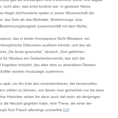
, nicht aber, was er/es konkret war. In gewisser Weise
s Hegel Jahrhunderte später in seiner Wissenschaft der
rte: das Sein als das Abstrakte, Bestimmungs- bzw.
r Bestimmungslosigkeit zusammenfällt mit dem Nichts.
 Cusanus, das in letzter Konsequenz Nicht-Wissbare, ein
ilosophische Diskussion auslösen könnte, und das als
rks „De docta ignorantia“, deutsch „Vom gelehrten
st für Nikolaus ein Gedankenkonstrukt, das sich der
 Kognition entzieht, das aber dem zu abstraktem Denken
schaftler würden heutzutage zustimmen.
zu spät, um ihn trotz des unverkennbaren, tief verwurzelten
ikern zählen zu können, von denen man gemeinhin nur bis etwa
phie-Historiker sehen ihn denn auch viel mehr als denjenigen
ür die Neuzeit gegeben habe, eine These, die einer der
ph Kurt Flasch allerdings anzweifelt.
[10]