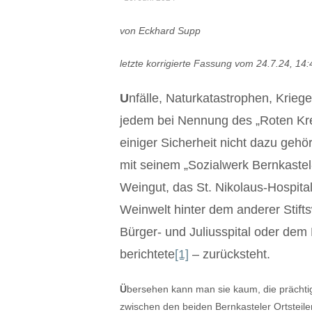
von Eckhard Supp
letzte korrigierte Fassung vom 24.7.24, 14
U
nfälle, Naturkatastrophen, Kriege
jedem bei Nennung des „Roten Kreuz
einiger Sicherheit nicht dazu geh
mit seinem „Sozialwerk Bernkastel-
Weingut, das St. Nikolaus-Hospital
Weinwelt hinter dem anderer Stift
Bürger- und Juliusspital oder de
berichtete
[1]
– zurücksteht.
Ü
bersehen kann man sie kaum, die prächtig
zwischen den beiden Bernkasteler Ortsteile