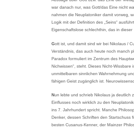
war danach nur, was Gott/das Eine nicht war
nahmen die Neuplatoniker damit vorweg, wa
Logik mit der Definition des „Seins“ ausfüh
Eigenschaftslose schlechthin, das in diese
G
ott ist, und damit sind wir bei Nikolaus /
Verständnis, das auch heute noch manch ph
Paradox formuliert im Zentrum des Hauptwe
Nichwissen“, steht. Dieses Nicht-Wissbare i
unmittelbaren sinnlichen Wahrnehmung und
fähigen Geist zugänglich ist. Neurowissen
N
un lebte und schrieb Nikolaus ja deutlich 
Einflusses noch wirklich zu den Neuplaton
ins 7. Jahrhundert spricht. Manche Philoso
Denker, dessen Schriften den Startschuss f
besten Cusanus-Kenner, der Mainzer Philoso