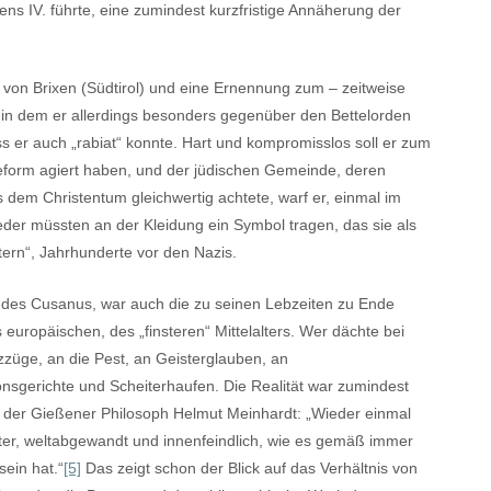
ens IV. führte, eine zumindest kurzfristige Annäherung der
 von Brixen (Südtirol) und eine Ernennung zum – zeitweise
, in dem er allerdings besonders gegenüber den Bettelorden
s er auch „rabiat“ konnte. Hart und kompromisslos soll er zum
reform agiert haben, und der jüdischen Gemeinde, deren
s dem Christentum gleichwertig achtete, warf er, einmal im
ieder müssten an der Kleidung ein Symbol tragen, das sie als
ern“, Jahrhunderte vor den Nazis.
n des Cusanus, war auch die zu seinen Lebzeiten zu Ende
uropäischen, des „finsteren“ Mittelalters. Wer dächte bei
zzüge, an die Pest, an Geisterglauben, an
ionsgerichte und Scheiterhaufen. Die Realität war zumindest
st der Gießener Philosoph Helmut Meinhardt: „Wieder einmal
nster, weltabgewandt und innenfeindlich, wie es gemäß immer
ein hat.“
[5]
Das zeigt schon der Blick auf das Verhältnis von