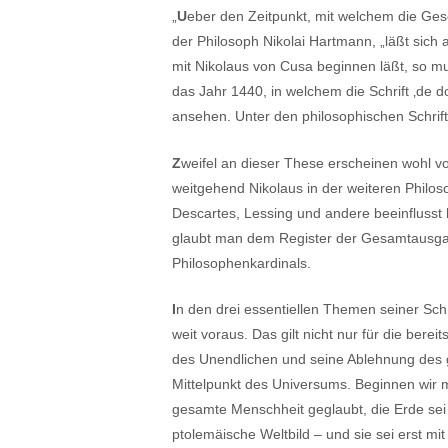
„
U
eber den Zeitpunkt, mit welchem die Ges
der Philosoph Nikolai Hartmann, „läßt sich 
mit Nikolaus von Cusa beginnen läßt, so 
das Jahr 1440, in welchem die Schrift ‚de d
ansehen. Unter den philosophischen Schrif
Z
weifel an dieser These erscheinen wohl v
weitgehend Nikolaus in der weiteren Philoso
Descartes, Lessing und andere beeinflusst 
glaubt man dem Register der Gesamtausg
Philosophenkardinals.
I
n den drei essentiellen Themen seiner Schr
weit voraus. Das gilt nicht nur für die bere
des Unendlichen und seine Ablehnung des g
Mittelpunkt des Universums. Beginnen wir 
gesamte Menschheit geglaubt, die Erde se
ptolemäische Weltbild – und sie sei erst m