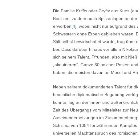
D
ie Familie Kriffts oder Cryftz aus Kues (
Besitzes, zu dem auch Spitzenlagen an der
erworben
[4]
, wobei nicht nur aufgrund des 
Schwestern ohne Erben geblieben waren. D
Stift selbst bewirtschaftet wurde, trug übe
bei. Dass darüber hinaus vor allem Nikolau
sich seinem Talent, Pfründen, also mit Nie
„akquirieren“. Ganze 30 solcher Posten und 
haben, die meisten davon an Mosel und Rh
N
eben seinem dokumentierten Talent für di
beachtliche diplomatische Begabung verfüg
konnte, lag an der inner- und außerkirchlic
Zeit des Übergangs vom Mittelalter zur Neu
Auseinandersetzungen im Zusammenhang m
Schisma von 1054 fortwährenden Kampfes z
universellen Machtanspruch des römischen 