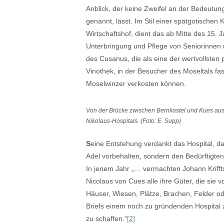
Anblick, der keine Zweifel an der Bedeutung
genannt, lässt. Im Stil einer spätgotisch
Wirtschaftshof, dient das ab Mitte des 15.
Unterbringung und Pflege von Seniorinnen u
des Cusanus, die als eine der wertvollsten 
Vinothek, in der Besucher des Moseltals f
Moselwinzer verkosten können.
Von der Brücke zwischen Bernkastel und Kues aus bi
Nikolaus-Hospitals. (Foto: E. Supp)
S
eine Entstehung verdankt das Hospital, das
Adel vorbehalten, sondern den Bedürftigte
In jenem Jahr „… vermachten Johann Krifft
Nicolaus von Cues alle ihre Güter, die sie 
Häuser, Wiesen, Plätze, Brachen, Felder od
Briefs einem noch zu gründenden Hospital
zu schaffen.“
[2]