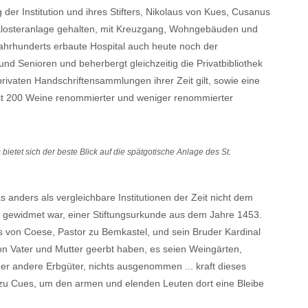
 der Institution und ihres Stifters, Nikolaus von Kues, Cusanus
en Klosteranlage gehalten, mit Kreuzgang, Wohngebäuden und
 Jahrhunderts erbaute Hospital auch heute noch der
nd Senioren und beherbergt gleichzeitig die Privatbibliothek
privaten Handschriftensammlungen ihrer Zeit gilt, sowie eine
ast 200 Weine renommierter und weniger renommierter
etet sich der beste Blick auf die spätgotische Anlage des St.
 anders als vergleichbare Institutionen der Zeit nicht dem
n gewidmet war, einer Stiftungsurkunde aus dem Jahre 1453.
s von Coese, Pastor zu Bemkastel, und sein Bruder Kardinal
von Vater und Mutter geerbt haben, es seien Weingärten,
er andere Erbgüter, nichts ausgenommen ... kraft dieses
 zu Cues, um den armen und elenden Leuten dort eine Bleibe