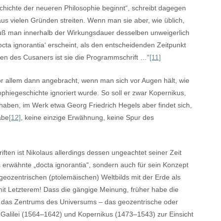
chichte der neueren Philosophie beginnt“, schreibt dagegen
aus vielen Gründen streiten. Wenn man sie aber, wie üblich,
muß man innerhalb der Wirkungsdauer desselben unweigerlich
octa ignorantia‘ erscheint, als den entscheidenden Zeitpunkt
ten des Cusaners ist sie die Programmschrift …“
[11]
or allem dann angebracht, wenn man sich vor Augen hält, wie
phiegeschichte ignoriert wurde. So soll er zwar Kopernikus,
haben, im Werk etwa Georg Friedrich Hegels aber findet sich,
abe
[12]
, keine einzige Erwähnung, keine Spur des
iften ist Nikolaus allerdings dessen ungeachtet seiner Zeit
its erwähnte „docta ignorantia“, sondern auch für sein Konzept
eozentrischen (ptolemäischen) Weltbilds mit der Erde als
mit Letzterem! Dass die gängige Meinung, früher habe die
i das Zentrums des Universums – das geozentrische oder
it Galilei (1564–1642) und Kopernikus (1473–1543) zur Einsicht