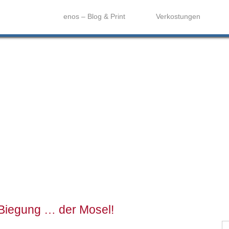
enos – Blog & Print
Verkostungen
 Biegung … der Mosel!
S