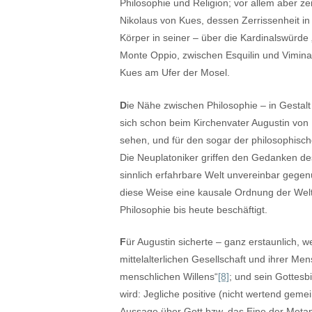
Philosophie und Religion; vor allem aber z
Nikolaus von Kues, dessen Zerrissenheit in 
Körper in seiner – über die Kardinalswürde
Monte Oppio, zwischen Esquilin und Viminal
Kues am Ufer der Mosel.
D
ie Nähe zwischen Philosophie – in Gestal
sich schon beim Kirchenvater Augustin von
sehen, und für den sogar der philosophisch
Die Neuplatoniker griffen den Gedanken des
sinnlich erfahrbare Welt unvereinbar gegen
diese Weise eine kausale Ordnung der We
Philosophie bis heute beschäftigt.
F
ür Augustin sicherte – ganz erstaunlich,
mittelalterlichen Gesellschaft und ihrer Me
menschlichen Willens“
[8]
; und sein Gottesb
wird: Jegliche positive (nicht wertend geme
Aussage über Gott bzw. das Eine der Metaph