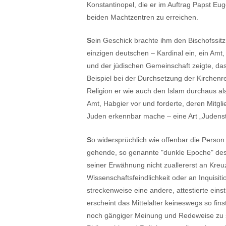
Konstantinopel, die er im Auftrag Papst Eug
beiden Machtzentren zu erreichen.
S
ein Geschick brachte ihm den Bischofssitz
einzigen deutschen – Kardinal ein, ein Amt
und der jüdischen Gemeinschaft zeigte, das
Beispiel bei der Durchsetzung der Kirchen
Religion er wie auch den Islam durchaus al
Amt, Habgier vor und forderte, deren Mitgl
Juden erkennbar mache – eine Art „Judenst
S
o widersprüchlich wie offenbar die Perso
gehende, so genannte "dunkle Epoche" des e
seiner Erwähnung nicht zuallererst an Kreu
Wissenschaftsfeindlichkeit oder an Inquisit
streckenweise eine andere, attestierte ein
erscheint das Mittelalter keineswegs so fi
noch gängiger Meinung und Redeweise zu s