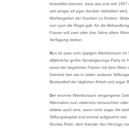
feststellen können, dass das erst seit 1957 (s
seit einiger eit pgar darüber debattiert wi
Wohlergehen der Kranken zu fördern. Wobei 
von Lyon die Regel galt, für die Behandlun
Fässer voll zwei oder drei Jahre altem Wei
Verfügung stehen.
N
un ist zwar vom üppigen Weinkonsum im Sp
alljährliche große Versteigerungs-Party im 
eines der begehrten Fässer mit dem Wein d
Getränk hier wie in vielen anderen Stiftung
Bestandteil der täglichen Arbeit und sogar 
D
er enorme Weinkonsum vergangener Zeiten
Alternative zum vielerorts verseuchten ode
bildete auch eine, wenn nicht sogar die be
Stiftungskapital erst einmal aufgezehrt wa
Nicolas Rolin, dem Kanzler des Herzogs vo