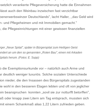
esetzlich verankerte Pflegeversicherung hatte die Einnahmen
lässt auch den Weinbau inzwischen fast verzichtbar
benerwerbswinzer Deutschlands", lacht Haller, ,,das Geld wird
en- und Pflegeheimen und mit Immobilien gemacht."
die Pflegeeinrichtungen mit einer gewissen finanziellen
r „Neue Spital", später in Bürgerspital zum Heiligen Geist
undert an um den so genannten „Roten Bau", einen mit Arkaden
itals herum. (Fotos: E. Supp)
b die Exemptionsurkunde vor – natürlich auch Arme und
 deutlich weniger luxuriös. Solche sozialen Unterschiede
tion nieder, die den Insassen des Bürgerspitals zugestanden
e wohl in den besseren Etagen lebten und oft von jeglicher
ein beanspruchen konnten „sovil sie zur notturfft betorffen",
aß oder knapp zwei Litern am Tag entsprach, mussten sich
mit einem Schankmaß alias 1,22 Litern zufrieden geben.