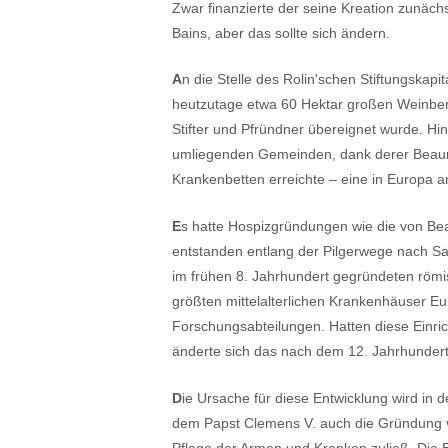
Zwar finanzierte der seine Kreation zunäch
Bains, aber das sollte sich ändern.
A
n die Stelle des Rolin'schen Stiftungska
heutzutage etwa 60 Hektar großen Weinberg
Stifter und Pfründner übereignet wurde. H
umliegenden Gemeinden, dank derer Beaune
Krankenbetten erreichte – eine in Europa a
E
s hatte Hospizgründungen wie die von Be
entstanden entlang der Pilgerwege nach Sa
im frühen 8. Jahrhundert gegründeten römisc
größten mittelalterlichen Krankenhäuser E
Forschungsabteilungen. Hatten diese Einric
änderte sich das nach dem 12. Jahrhundert
D
ie Ursache für diese Entwicklung wird in 
dem Papst Clemens V. auch die Gründung v
Pflege der Armen und Kranken zuließ. Die E