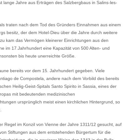
st lange Jahre aus Erträgen des Salzbergbaus in Salins-les-
pitals traten nach dem Tod des Gründers Einnahmen aus einem
s besitz, der dem Hotel-Dieu über die Jahre durch weitere
inzu kam das Vermögen kleinerer Einrichtungen aus den
 im 17.Jahrhundert eine Kapazität von 500 Alten- und
nsonsten bis heute unerreichte Größe.
aune bereits vor dem 15. Jahrhundert gegeben. Viele
ntiago de Compostela, andere nach dem Vorbild des bereits
hen Heilig-Geist-Spitals Santo Spirito in Sassia, eines der
uropas mit bedeutenden medizinischen
htungen ursprünglich meist einen kirchlichen Hintergrund, so
.
der Regel im Konzil von Vienne der Jahre 1311/12 gesucht, auf
on Stiftungen aus dem entstehenden Bürgertum für die
ntscheidung, die in gewisser Weise den 1343 in der Bulle