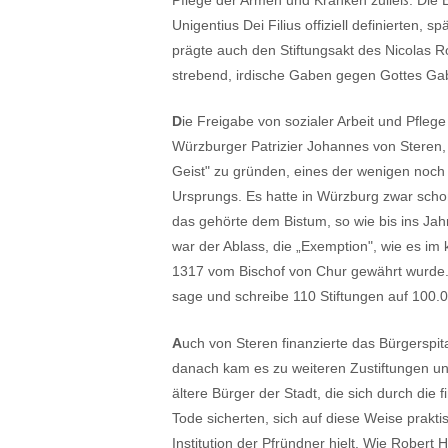
Unigentius Dei Filius offiziell definierten
prägte auch den Stiftungsakt des Nicolas R
strebend, irdische Gaben gegen Gottes Gabe
D
ie Freigabe von sozialer Arbeit und Pflege 
Würzburger Patrizier Johannes von Steren, 
Geist" zu gründen, eines der wenigen noch 
Ursprungs. Es hatte in Würzburg zwar scho
das gehörte dem Bistum, so wie bis ins Ja
war der Ablass, die „Exemption", wie es im
1317 vom Bischof von Chur gewährt wurde. 
sage und schreibe 110 Stiftungen auf 100.
A
uch von Steren finanzierte das Bürgerspi
danach kam es zu weiteren Zustiftungen u
ältere Bürger der Stadt, die sich durch di
Tode sicherten, sich auf diese Weise praktisc
Institution der Pfründner hielt. Wie Robert H