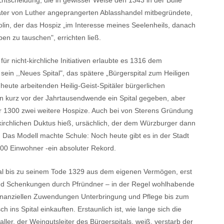
, später von Luther angeprangerten Ablasshandel mitbegründete,
olin, der das Hospiz „im Interesse meines Seelenheils, danach
n zu tauschen", errichten ließ.
für nicht-kirchliche Initiativen erlaubte es 1316 dem
sein ,,Neues Spital", das spätere „Bürgerspital zum Heiligen
heute arbeitenden Heilig-Geist-Spitäler bürgerlichen
n kurz vor der Jahrtausendwende ein Spital gegeben, aber
hr 1300 zwei weitere Hospize. Auch bei von Sterens Gründung
 kirchlichen Duktus hieß, ursächlich, der dem Würzburger dann
Das Modell machte Schule: Noch heute gibt es in der Stadt
000 Einwohner -ein absoluter Rekord.
tal bis zu seinem Tode 1329 aus dem eigenen Vermögen, erst
nd Schenkungen durch Pfründner – in der Regel wohlhabende
e finanziellen Zuwendungen Unterbringung und Pflege bis zum
h ins Spital einkauften. Erstaunlich ist, wie lange sich die
aller, der Weingutsleiter des Bürgerspitals, weiß, verstarb der