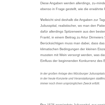
Diese Angaben werden allerdings, zu-mindest
ebenso in Frage gestellt, wie die erwähnte
V
ielleicht sind deshalb die Angaben zur Ta
Juliusspital, realistischer, wo man den Pa
dafür allerdings Spitzenwein aus den besten
Frankl, in einem Beitrag zu Artur Dirmeier
Berücksichtigen muss man dabei, dass das J
klimatischen Bedingungen der kleinen Eiszei
mussten mit Wein versorgt werden, was das
Einfluss der beginnenden Konkurrenz des B
In der großen Anlage des Würzburger Juliusspitals 
in der heute Konzerte und Veranstaltungen stattf
immer noch ihren ursprünglichen Zweck erfüllt.
D
as 1576 gegründete Juliusspital, nur weni