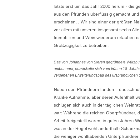
letzte erst um das Jahr 2000 herum - die g
aus den Pfründen überflüssig gemacht und 
erscheinen. ,,Wir sind einer der größten Ne
vor allem mit unseren insgesamt sechs Alt
Immobilien und Wein wiederum erlauben es, 
Großzügigkeit zu betreiben.
Das von Johannes von Steren gegründete Würzburge
umbenannt, entwickelte sich vom frühen 18. Jahrh
versehenen Erweiterungsbau des ursprünglichen Sp
N
eben den Pfründnern fanden – das schrie
Kranke Aufnahme, aber deren Aufenthalt war
schlugen sich auch in der täglichen Weinra
war: Während die reichen Oberpfründner, di
Arbeit freigestellt waren, in guten Jahren W
was in der Regel wohl anderthalb Schankm
die weniger wohlhabenden Unterpfründner 