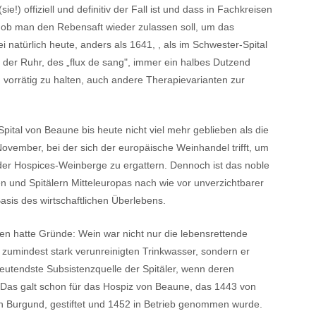
ie!) offiziell und definitiv der Fall ist und dass in Fachkreisen
rd, ob man den Rebensaft wieder zulassen soll, um das
natürlich heute, anders als 1641, , als im Schwester-Spital
g der Ruhr, des „flux de sang", immer ein halbes Dutzend
n vorrätig zu halten, auch andere Therapievarianten zur
ital von Beaune bis heute nicht viel mehr geblieben als die
November, bei der sich der europäische Weinhandel trifft, um
er Hospices-Weinberge zu ergattern. Dennoch ist das noble
en und Spitälern Mitteleuropas nach wie vor unverzichtbarer
Basis des wirtschaftlichen Überlebens.
 hatte Gründe: Wein war nicht nur die lebensrettende
r zumindest stark verunreinigten Trinkwasser, sondern er
deutendste Subsistenzquelle der Spitäler, wenn deren
r. Das galt schon für das Hospiz von Beaune, das 1443 von
n Burgund, gestiftet und 1452 in Betrieb genommen wurde.