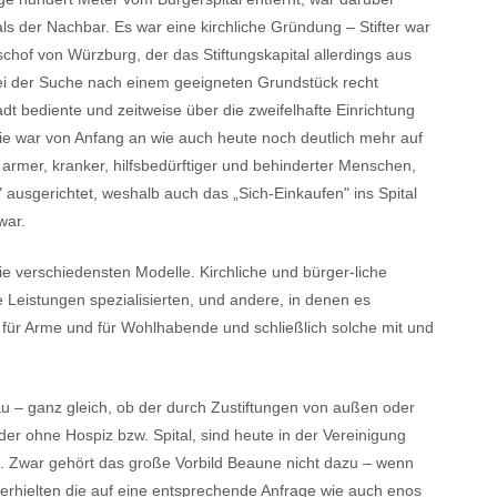
als der Nachbar. Es war eine kirchliche Gründung – Stifter war
chof von Würzburg, der das Stiftungskapital allerdings aus
bei der Suche nach einem geeigneten Grundstück recht
dt bediente und zeitweise über die zweifelhafte Einrichtung
ie war von Anfang an wie auch heute noch deutlich mehr auf
n armer, kranker, hilfsbedürftiger und behinderter Menschen,
 ausgerichtet, weshalb auch das „Sich-Einkaufen" ins Spital
war.
e verschiedensten Modelle. Kirchliche und bürger-liche
he Leistungen spezialisierten, und andere, in denen es
n für Arme und für Wohlhabende und schließlich solche mit und
u – ganz gleich, ob der durch Zustiftungen von außen oder
er ohne Hospiz bzw. Spital, sind heute in der Vereinigung
t. Zwar gehört das große Vorbild Beaune nicht dazu – wenn
erhielten die auf eine entsprechende Anfrage wie auch enos