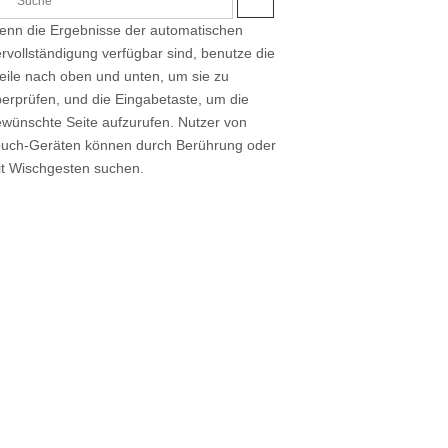
S
U
nn die Ergebnisse der automatischen
C
H
rvollständigung verfügbar sind, benutze die
E
eile nach oben und unten, um sie zu
erprüfen, und die Eingabetaste, um die
wünschte Seite aufzurufen. Nutzer von
ouch-Geräten können durch Berührung oder
t Wischgesten suchen.