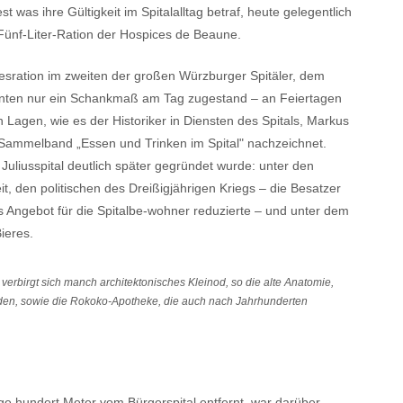
 was ihre Gültigkeit im Spitalalltag betraf, heute gelegentlich
 Fünf-Liter-Ration der Hospices de Beaune.
gesration im zweiten der großen Würzburger Spitäler, dem
tienten nur ein Schankmaß am Tag zugestand – an Feiertagen
 Lagen, wie es der Historiker in Diensten des Spitals, Markus
s Sammelband „Essen und Trinken im Spital" nachzeichnet.
uliusspital deutlich später gegründet wurde: unter den
t, den politischen des Dreißigjährigen Kriegs – die Besatzer
 Angebot für die Spitalbe-wohner reduzierte – und unter dem
ieres.
verbirgt sich manch architektonisches Kleinod, so die alte Anatomie,
inden, sowie die Rokoko-Apotheke, die auch nach Jahrhunderten
ge hundert Meter vom Bürgerspital entfernt, war darüber