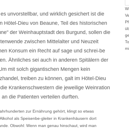
e
We
a
 unvorstellbar, und wirklich gesichert ist die
Ve
r
Pf
n Hötel-Dieu von Beaune, Teil des historischen
c
üb
h
une" der Weinhauptstadt des Burgund, sollen die
ge
f
eitenwende zwischen Mittelalter und Neuzeit
T
o
mi
chen Konsum ein Recht auf sage und schrei-be
r
:
en. Ähnliches sei auch in anderen Spitälern der
. Um mit solch gigantischen Mengen kein
zhandel, treiben zu können, galt im Hötel-Dieu
die Krankenschwestern die jeweilige Weinration
an die Patienten verteilen durften.
Jahrhunderten zur Ernährung gehört, klingt so etwas
 Alkohol als Speisenbe-gleiter in Krankenhäusern dort
lande. Obwohl: Wenn man genau hinschaut, wird man