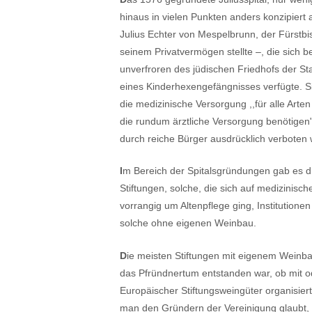
hinaus in vielen Punkten anders konzipiert 
Julius Echter von Mespelbrunn, der Fürstbis
seinem Privatvermögen stellte –, die sich 
unverfroren des jüdischen Friedhofs der Sta
eines Kinderhexengefängnisses verfügte. S
die medizinische Versorgung ,,für alle Arte
die rundum ärztliche Versorgung benötigen"
durch reiche Bürger ausdrücklich verboten 
I
m Bereich der Spitalsgründungen gab es di
Stiftungen, solche, die sich auf medizinisc
vorrangig um Altenpflege ging, Institutione
solche ohne eigenen Weinbau.
D
ie meisten Stiftungen mit eigenem Weinba
das Pfründnertum entstanden war, ob mit od
Europäischer Stiftungsweingüter organisier
man den Gründern der Vereinigung glaubt, 