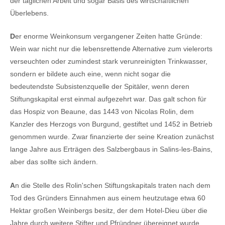
der täglichen Arbeit und sogar Basis des wirtschaftlichen
Überlebens.
D
er enorme Weinkonsum vergangener Zeiten hatte Gründe:
Wein war nicht nur die lebensrettende Alternative zum vielerorts
verseuchten oder zumindest stark verunreinigten Trinkwasser,
sondern er bildete auch eine, wenn nicht sogar die
bedeutendste Subsistenzquelle der Spitäler, wenn deren
Stiftungskapital erst einmal aufgezehrt war. Das galt schon für
das Hospiz von Beaune, das 1443 von Nicolas Rolin, dem
Kanzler des Herzogs von Burgund, gestiftet und 1452 in Betrieb
genommen wurde. Zwar finanzierte der seine Kreation zunächst
lange Jahre aus Erträgen des Salzbergbaus in Salins-les-Bains,
aber das sollte sich ändern.
A
n die Stelle des Rolin'schen Stiftungskapitals traten nach dem
Tod des Gründers Einnahmen aus einem heutzutage etwa 60
Hektar großen Weinbergs besitz, der dem Hotel-Dieu über die
Jahre durch weitere Stifter und Pfründner übereignet wurde.