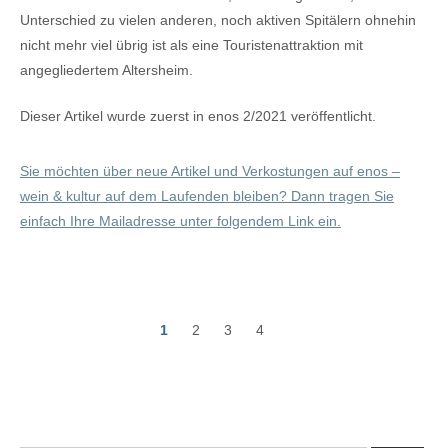
Unterschied zu vielen anderen, noch aktiven Spitälern ohnehin
nicht mehr viel übrig ist als eine Touristenattraktion mit
angegliedertem Altersheim.
Dieser Artikel wurde zuerst in enos 2/2021 veröffentlicht.
Sie möchten über neue Artikel und Verkostungen auf enos –
wein & kultur auf dem Laufenden bleiben? Dann tragen Sie
einfach Ihre Mailadresse unter folgendem Link ein.
1
2
3
4
P
o
s