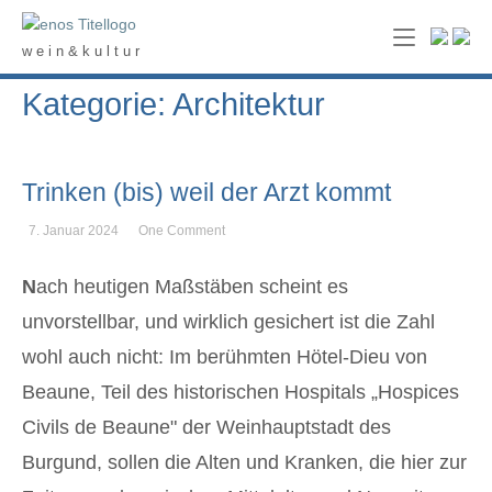
Skip
Home
to
w e i n & k u l t u r
content
Kategorie: Architektur
Trinken (bis) weil der Arzt kommt
7. Januar 2024
One Comment
N
ach heutigen Maßstäben scheint es
unvorstellbar, und wirklich gesichert ist die Zahl
wohl auch nicht: Im berühmten Hötel-Dieu von
Beaune, Teil des historischen Hospitals „Hospices
Civils de Beaune" der Weinhauptstadt des
Burgund, sollen die Alten und Kranken, die hier zur