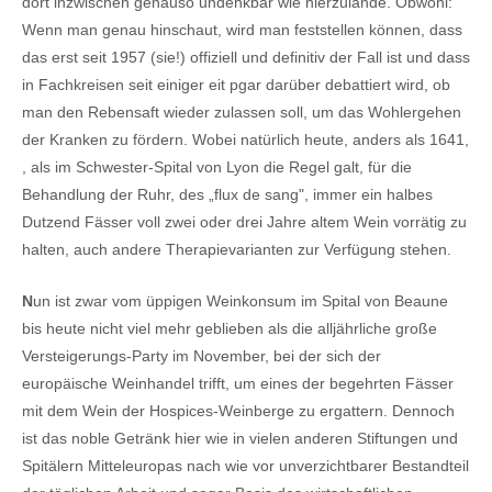
dort inzwischen genauso undenkbar wie hierzulande. Obwohl:
Wenn man genau hinschaut, wird man feststellen können, dass
das erst seit 1957 (sie!) offiziell und definitiv der Fall ist und dass
in Fachkreisen seit einiger eit pgar darüber debattiert wird, ob
man den Rebensaft wieder zulassen soll, um das Wohlergehen
der Kranken zu fördern. Wobei natürlich heute, anders als 1641,
, als im Schwester-Spital von Lyon die Regel galt, für die
Behandlung der Ruhr, des „flux de sang", immer ein halbes
Dutzend Fässer voll zwei oder drei Jahre altem Wein vorrätig zu
halten, auch andere Therapievarianten zur Verfügung stehen.
N
un ist zwar vom üppigen Weinkonsum im Spital von Beaune
bis heute nicht viel mehr geblieben als die alljährliche große
Versteigerungs-Party im November, bei der sich der
europäische Weinhandel trifft, um eines der begehrten Fässer
mit dem Wein der Hospices-Weinberge zu ergattern. Dennoch
ist das noble Getränk hier wie in vielen anderen Stiftungen und
Spitälern Mitteleuropas nach wie vor unverzichtbarer Bestandteil