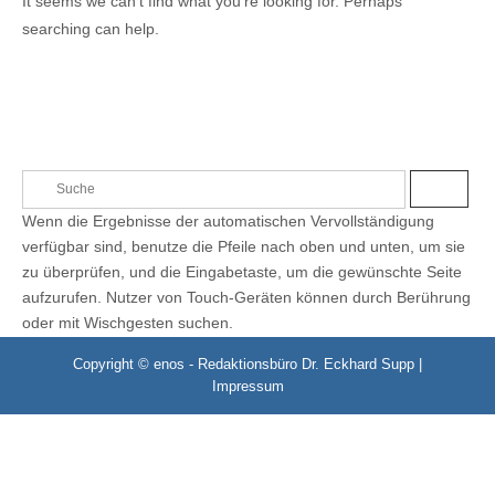
It seems we can’t find what you’re looking for. Perhaps
searching can help.
S
S
e
U
Wenn die Ergebnisse der automatischen Vervollständigung
C
a
H
verfügbar sind, benutze die Pfeile nach oben und unten, um sie
E
r
zu überprüfen, und die Eingabetaste, um die gewünschte Seite
c
aufzurufen. Nutzer von Touch-Geräten können durch Berührung
h
oder mit Wischgesten suchen.
f
o
Copyright © enos - Redaktionsbüro Dr. Eckhard Supp |
r
Impressum
: