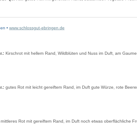
gen •
www.schlossgut-ebringen.de
r.:
Kirschrot mit hellem Rand, Wildblüten und Nuss im Duft, am Gaumen
r.:
gutes Rot mit leicht gereiftem Rand, im Duft gute Würze, rote Bee
mittleres Rot mit gereiftem Rand, im Duft noch etwas oberflächliche Fr