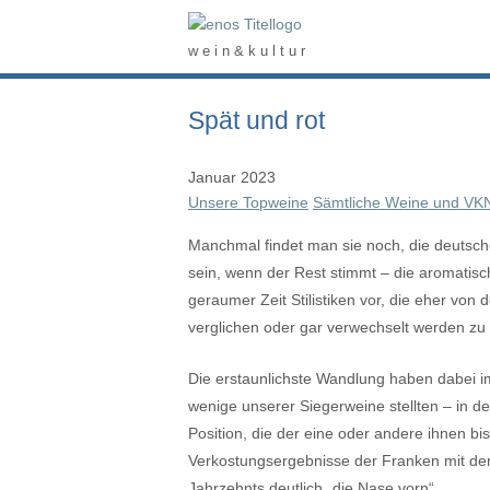
Skip
Home
to
w e i n & k u l t u r
content
Spät und rot
Januar 2023
Unsere Topweine
Sämtliche Weine und VK
Manchmal findet man sie noch, die deutsche
sein, wenn der Rest stimmt – die aromatisc
geraumer Zeit Stilistiken vor, die eher von
verglichen oder gar verwechselt werden zu
Die erstaunlichste Wandlung haben dabei im
wenige unserer Siegerweine stellten – in 
Position, die der eine oder andere ihnen bi
Verkostungsergebnisse der Franken mit dem
Jahrzehnts deutlich „die Nase vorn“.