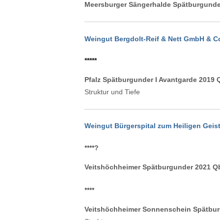
Meersburger Sängerhalde Spätburgunder
Weingut Bergdolt-Reif & Nett GmbH & C
*****
Pfalz Spätburgunder I Avantgarde 2019 Q
Struktur und Tiefe
Weingut Bürgerspital zum Heiligen Geis
****
?
Veitshöchheimer Spätburgunder 2021 QbA
****
Veitshöchheimer Sonnenschein Spätburg