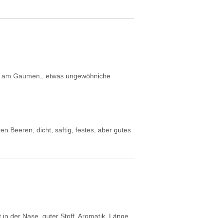
ftig am Gaumen,, etwas ungewöhniche
en Beeren, dicht, saftig, festes, aber gutes
in der Nase, guter Stoff, Aromatik, Länge