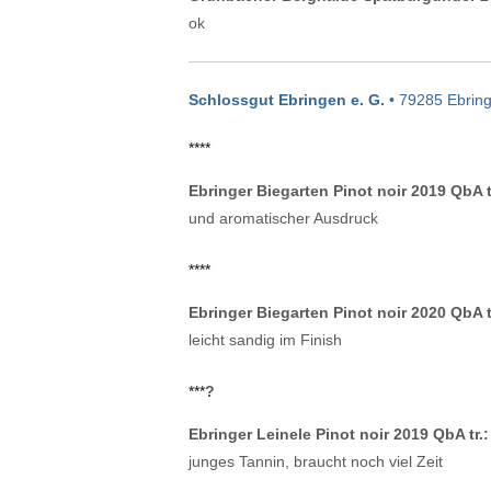
ok
Schlossgut Ebringen e. G.
• 79285 Ebrin
****
Ebringer Biegarten Pinot noir 2019 QbA t
und aromatischer Ausdruck
****
Ebringer Biegarten Pinot noir 2020 QbA t
leicht sandig im Finish
***
?
Ebringer Leinele Pinot noir 2019 QbA tr.:
junges Tannin, braucht noch viel Zeit