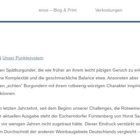
enos – Blog & Print
Verkostungen
N
Unser Punktesystem
n Spätburgunder, die wie früher an ihrem leicht pilzigen Geruch zu e
he Komplexität und die geschmackliche Balance etwa. Ansonsten aber h
 den „echten“ Burgundern mit ihrem rotbeerig-würzigen Charakter inspiri
 können.
 letzten Jahrzehnt, seit dem Beginn unserer Challenges, die Rotweine a
der aktuellen Ausgabe steht der Escherndorfer Fürstenberg von Horst 
s vor wenigen Jahren nicht zugetraut hätte. Dieser Eindruck verstärkt
 Durchschnitt der anderen Weinbaugebiete Deutschlands vergleicht – d