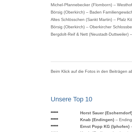
Michel-Pfannebecker (Flomborn) – Westhof
Börsig (Oberkirch) – Baden Familiengewäch
Altes Schlösschen (Sankt Martin) – Pfalz K
Börsig (Oberkirch) – Oberkircher Schlossbe
Bergdolt-Reif & Nett (Neustadt-Duttweiler) 
Beim Klick auf die Fotos in den Beiträgen a
Unsere Top 10
*****
Horst Sauer (Escherndorf
*****
Knab (Endingen)
– Ending
*****
Ernst Popp KG (Iphofen)