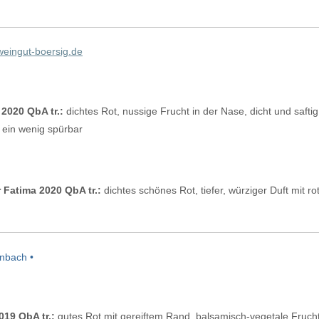
eingut-boersig.de
020 QbA tr.:
dichtes Rot, nussige Frucht in der Nase, dicht und sa
 ein wenig spürbar
Fatima 2020 QbA tr.:
dichtes schönes Rot, tiefer, würziger Duft mit rot
nbach •
19 QbA tr.:
gutes Rot mit gereiftem Rand, balsamisch-vegetale Frucht 