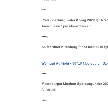
****
Pfalz Spätburgunder König 2020 QbA tr.:
Tannin, eine Spur überextrahiert
****
?
St. Martiner Kirchberg Pinot noir 2019 Qb
Weingut Aufricht
• 88719 Meersburg - Ste
****
Meersburger Mocken Spätburgunder 2020
Ausdruck
***
+