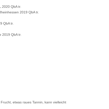
 2020 QbA tr.
Rheinhessen 2019 QbA tr.
9 QbA tr.
e 2019 QbA tr.
rucht, etwas raues Tannin, kann vielleicht