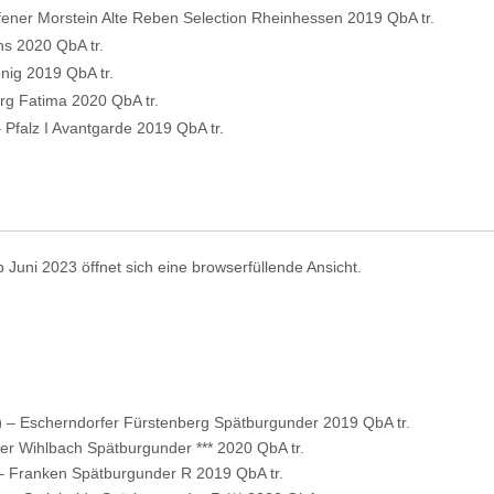
ener Morstein Alte Reben Selection Rheinhessen 2019 QbA tr.
s 2020 QbA tr.
önig 2019 QbA tr.
rg Fatima 2020 QbA tr.
– Pfalz I Avantgarde 2019 QbA tr.
b Juni 2023 öffnet sich eine browserfüllende Ansicht.
)
– Escherndorfer Fürstenberg Spätburgunder 2019 QbA tr.
er Wihlbach Spätburgunder *** 2020 QbA tr.
– Franken Spätburgunder R 2019 QbA tr.