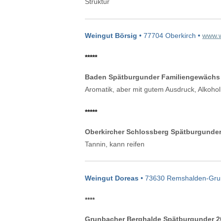
Struktur
Weingut Börsig
• 77704 Oberkirch •
www.w
*****
Baden Spätburgunder Familiengewächs 2
Aromatik, aber mit gutem Ausdruck, Alkohol
*****
Oberkircher Schlossberg Spätburgunder 
Tannin, kann reifen
Weingut Doreas
• 73630 Remshalden-Gru
****
Grunbacher Berghalde Spätburgunder 20