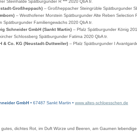
rer Steinhalde Spätburgunder R *** 2020 QbA tr.
nstadt-Großheppach)
– Großheppacher Steingrüble Spätburgunder SL
omborn)
– Westhofener Morstein Spätburgunder Alte Reben Selection 
n Spätburgunder Familiengewächs 2020 QbA tr.
wig Schneider GmbH (Sankt Martin)
– Pfalz Spätburgunder König 201
kircher Schlossberg Spätburgunder Fatima 2020 QbA tr.
H & Co. KG (Neustadt-Duttweiler)
– Pfalz Spätburgunder I Avantgard
chneider GmbH
• 67487 Sankt Martin •
www.altes-schloesschen.de
gutes, dichtes Rot, im Duft Würze und Beeren, am Gaumen lebendige F