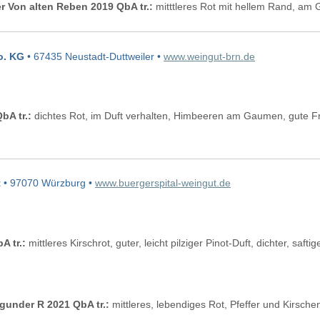
 Von alten Reben 2019 QbA tr.:
mitttleres Rot mit hellem Rand, am 
o. KG
• 67435 Neustadt-Duttweiler •
www.weingut-brn.de
bA tr.:
dichtes Rot, im Duft verhalten, Himbeeren am Gaumen, gute F
t
• 97070 Würzburg •
www.buergerspital-weingut.de
 tr.:
mittleres Kirschrot, guter, leicht pilziger Pinot-Duft, dichter, saf
under R 2021 QbA tr.:
mittleres, lebendiges Rot, Pfeffer und Kirsc