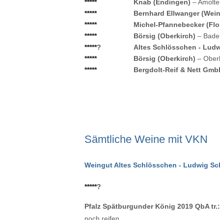
*****
Knab (Endingen)
– Amolte
*****
Bernhard Ellwanger (Wei
*****
Michel-Pfannebecker (Fl
*****
Börsig (Oberkirch)
– Bade
*****
?
Altes Schlösschen - Lud
*****
Börsig (Oberkirch)
– Ober
*****
Bergdolt-Reif & Nett Gmb
Sämtliche Weine mit VKN
Weingut Altes Schlösschen - Ludwig S
*****
?
Pfalz Spätburgunder König 2019 QbA tr.:
noch reifen