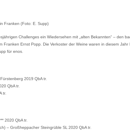
 in Franken (Foto: E. Supp)
iesjährigen Challenges ein Wiedersehen mit „alten Bekannten“ – den 
Franken Ernst Popp. Die Verkoster der Weine waren in diesem Jahr E
pp für enos.
 Fürstenberg 2019 QbA tr.
020 QbA tr.
 tr.
** 2020 QbA tr.
h) – Großheppacher Steingrüble SL 2020 QbA tr.