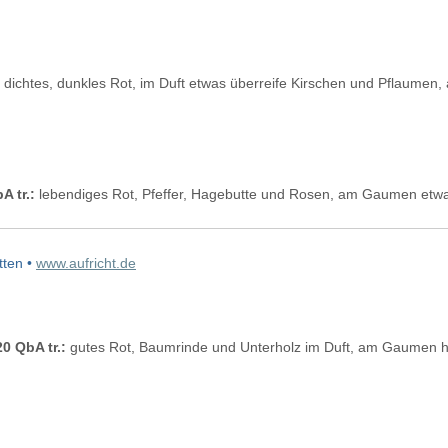
dichtes, dunkles Rot, im Duft etwas überreife Kirschen und Pflaume
A tr.:
lebendiges Rot, Pfeffer, Hagebutte und Rosen, am Gaumen etwas
tten •
www.aufricht.de
 QbA tr.:
gutes Rot, Baumrinde und Unterholz im Duft, am Gaumen h