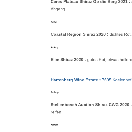
Ceres Plateau Shiraz Op die Berg 2021 :
Abgang
****
Coastal Region Shiraz 2020 :
dichtes Rot,
****
+
Elim Shiraz 2020 :
gutes Rot, etwas heller
Hartenberg Wine Estate
• 7605 Koelenhof
****
+
Stellenbosch Auction Shiraz CWG 2020 :
reifen
*****