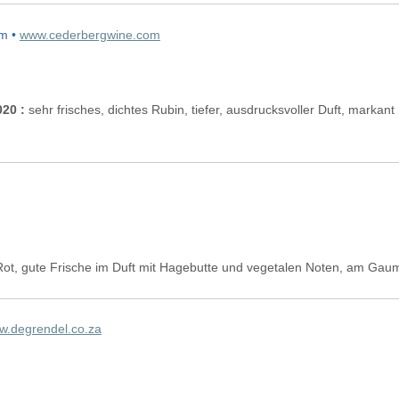
am •
www.cederbergwine.com
20 :
sehr frisches, dichtes Rubin, tiefer, ausdrucksvoller Duft, markan
Rot, gute Frische im Duft mit Hagebutte und vegetalen Noten, am Gaum
w.degrendel.co.za