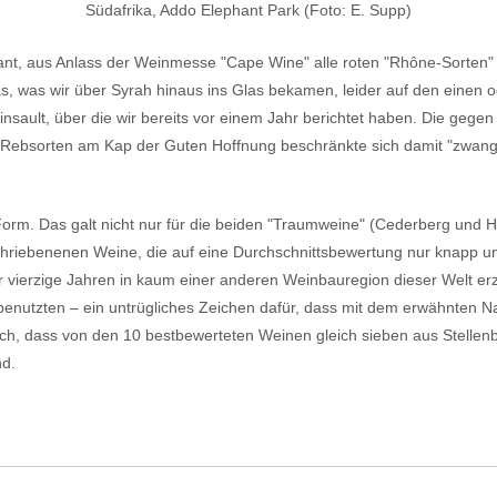
Südafrika, Addo Elephant Park (Foto: E. Supp)
plant, aus Anlass der Weinmesse "Cape Wine" alle roten "Rhône-Sorten
as, was wir über Syrah hinaus ins Glas bekamen, leider auf den eine
sault, über die wir bereits vor einem Jahr berichtet haben. Die gegen 
n Rebsorten am Kap der Guten Hoffnung beschränkte sich damit "zwang
r Form. Das galt nicht nur für die beiden "Traumweine" (Cederberg und H
chriebenenen Weine, die auf eine Durchschnittsbewertung nur knapp un
er vierzige Jahren in kaum einer anderen Weinbauregion dieser Welt erzi
benutzten – ein untrügliches Zeichen dafür, dass mit dem erwähnten N
auch, dass von den 10 bestbewerteten Weinen gleich sieben aus Stellen
d.