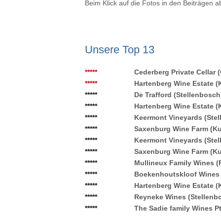
Beim Klick auf die Fotos in den Beiträgen a
Unsere Top 13
*****
Cederberg Private Cellar 
*****
Hartenberg Wine Estate 
*****
De Trafford (Stellenbosc
*****
Hartenberg Wine Estate 
*****
Keermont Vineyards (Ste
*****
Saxenburg Wine Farm (Kui
*****
Keermont Vineyards (Ste
*****
Saxenburg Wine Farm (Kui
*****
Mullineux Family Wines (
*****
Boekenhoutskloof Wines
*****
Hartenberg Wine Estate 
*****
Reyneke Wines (Stellenb
*****
The Sadie family Wines P