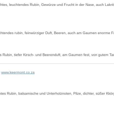
htes, leuchtendes Rubin, Gewürze und Frucht in der Nase, auch Lakr
htendes rubin, feinwürziger Duft, Beeren, auch am Gaumen enorme Fru
s Rubin, tiefer Kirsch- und Beerenduft, am Gaumen fest, von gutem Tan
•
www.keermont.co.za
tes Rubin, balsamische und Unterholznoten, Pilze, dichter, süßer Kkör