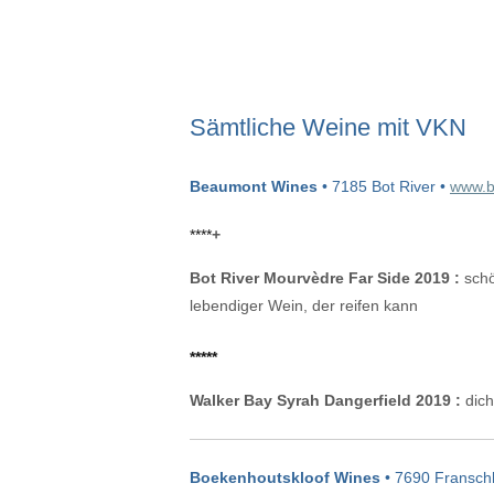
Sämtliche Weine mit VKN
Beaumont Wines
• 7185 Bot River •
www.b
****
+
Bot River Mourvèdre Far Side 2019 :
schö
lebendiger Wein, der reifen kann
*****
Walker Bay Syrah Dangerfield 2019 :
dich
Boekenhoutskloof Wines
• 7690 Fransch