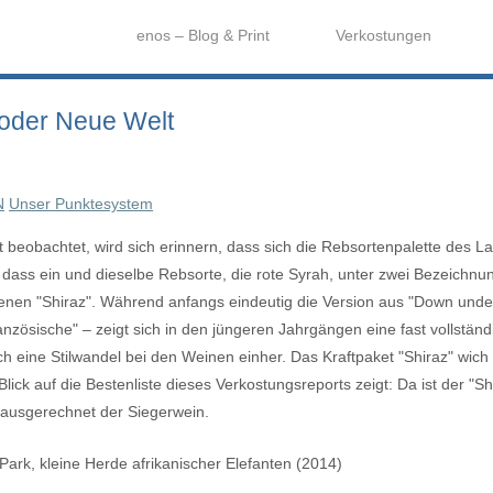
enos – Blog & Print
Verkostungen
 oder Neue Welt
N
Unser Punktesystem
 beobachtet, wird sich erinnern, dass sich die Rebsortenpalette des L
, dass ein und dieselbe Rebsorte, die rote Syrah, unter zwei Bezeichn
en "Shiraz". Während anfangs eindeutig die Version aus "Down under"
französische" – zeigt sich in den jüngeren Jahrgängen eine fast vollst
 eine Stilwandel bei den Weinen einher. Das Kraftpaket "Shiraz" wich
Blick auf die Bestenliste dieses Verkostungsreports zeigt: Da ist der "S
 ausgerechnet der Siegerwein.