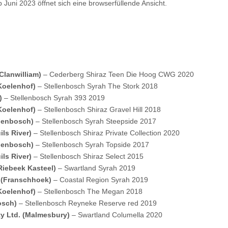
b Juni 2023 öffnet sich eine browserfüllende Ansicht.
(Clanwilliam)
– Cederberg Shiraz Teen Die Hoog CWG 2020
(Koelenhof)
– Stellenbosch Syrah The Stork 2018
h)
– Stellenbosch Syrah 393 2019
(Koelenhof)
– Stellenbosch Shiraz Gravel Hill 2018
llenbosch)
– Stellenbosch Syrah Steepside 2017
ls River)
– Stellenbosch Shiraz Private Collection 2020
llenbosch)
– Stellenbosch Syrah Topside 2017
ls River)
– Stellenbosch Shiraz Select 2015
Riebeek Kasteel)
– Swartland Syrah 2019
 (Franschhoek)
– Coastal Region Syrah 2019
(Koelenhof)
– Stellenbosch The Megan 2018
osch)
– Stellenbosch Reyneke Reserve red 2019
ty Ltd. (Malmesbury)
– Swartland Columella 2020