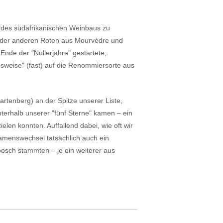
" des südafrikanischen Weinbaus zu
n oder anderen Roten aus Mourvèdre und
Ende der "Nullerjahre" gestartete,
sweise" (fast) auf die Renommiersorte aus
artenberg) an der Spitze unserer Liste,
terhalb unserer "fünf Sterne" kamen – ein
elen konnten. Auffallend dabei, wie oft wir
amenswechsel tatsächlich auch ein
bosch stammten – je ein weiterer aus