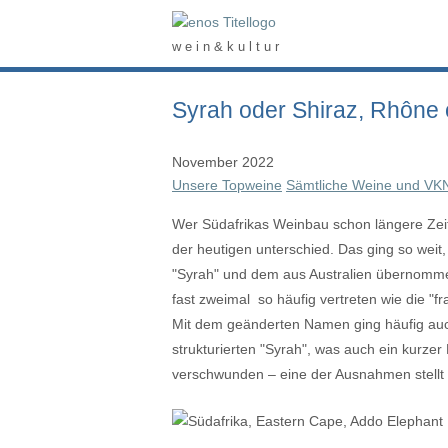
Skip
Home
to
w e i n & k u l t u r
content
Syrah oder Shiraz, Rhône
November 2022
Unsere Topweine
Sämtliche Weine und VK
Wer Südafrikas Weinbau schon längere Zeit
der heutigen unterschied. Das ging so weit
"Syrah" und dem aus Australien übernommen
fast zweimal so häufig vertreten wie die "
Mit dem geänderten Namen ging häufig auch
strukturierten "Syrah", was auch ein kurzer 
verschwunden – eine der Ausnahmen stellt