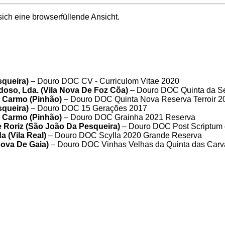
sich eine browserfüllende Ansicht.
squeira)
– Douro DOC CV - Curriculom Vitae 2020
doso, Lda. (Vila Nova De Foz Cõa)
– Douro DOC Quinta da S
 Carmo (Pinhão)
– Douro DOC Quinta Nova Reserva Terroir 2
squeira)
– Douro DOC 15 Gerações 2017
 Carmo (Pinhão)
– Douro DOC Grainha 2021 Reserva
e Roriz (São João Da Pesqueira)
– Douro DOC Post Scriptum 
 (Vila Real)
– Douro DOC Scylla 2020 Grande Reserva
Nova De Gaia)
– Douro DOC Vinhas Velhas da Quinta das Carv