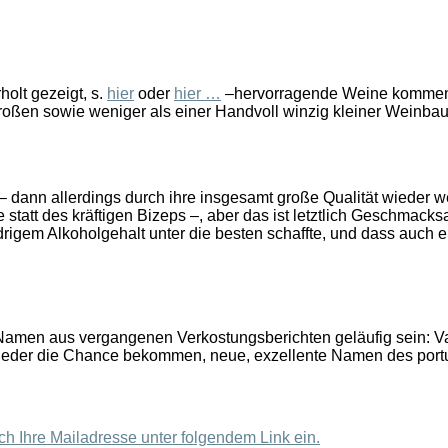
olt gezeigt, s.
hier
oder
hier …
–hervorragende Weine kommen. 
roßen sowie weniger als einer Handvoll winzig kleiner Weinba
 dann allerdings durch ihre insgesamt große Qualität wieder wet
 statt des kräftigen Bizeps –, aber das ist letztlich Geschmack
drigem Alkoholgehalt unter die besten schaffte, und dass auch e
 Namen aus vergangenen Verkostungsberichten geläufig sein: V
 wieder die Chance bekommen, neue, exzellente Namen des port
h Ihre Mailadresse unter folgendem Link ein.