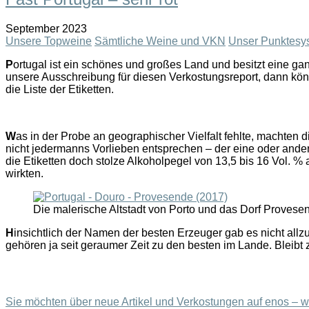
September 2023
Unsere Topweine
Sämtliche Weine und VKN
Unser Punktesy
P
ortugal ist ein schönes und großes Land und besitzt eine g
unsere Ausschreibung für diesen Verkostungsreport, dann kön
die Liste der Etiketten.
W
as in der Probe an geographischer Vielfalt fehlte, machten 
nicht jedermanns Vorlieben entsprechen – der eine oder andere
die Etiketten doch stolze Alkoholpegel von 13,5 bis 16 Vol. % 
wirkten.
Die malerische Altstadt von Porto und das Dorf Provese
H
insichtlich der Namen der besten Erzeuger gab es nicht all
gehören ja seit geraumer Zeit zu den besten im Lande. Bleib
Sie möchten über neue Artikel und Verkostungen auf enos – we