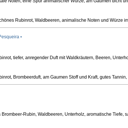
tale Noten, eine Spur animalischer Würze, am Gaumen dicht un
hönes Rubinrot, Waldbeeren, animalische Noten und Würze im D
Pesqueira •
inrot, tiefer, anregender Duft mit Waldkräutern, Beeren, Unter
binrot, Brombeerduft, am Gaumen Stoff und Kraft, gutes Tannin
s Brombeer-Rubin, Waldbeeren, Unterholz, aromatische Tiefe, s