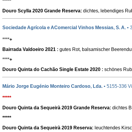
*****
Douro Scylla 2020 Grande Reserva:
dichtes, lebendiges Rub
Sociedade Agrícola e AComercial Vinhos Messias, S. A.
• 
****
+
Bairrada Valdoeiro 2021 :
gutes Rot, balsamischer Beerenduf
****
+
Douro Quinta do Cachão Single Estate 2020 :
schönes Rubin
Mário Jorge Eugénio Monteiro Cardoso, Lda.
• 5155-336 V
*****
Douro Quinta da Sequeirà 2019 Grande Reserva:
dichtes B
*****
Douro Quinta da Sequeirà 2019 Reserva:
leuchtendes Kirsc