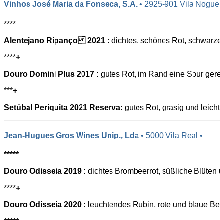
Vinhos José Maria da Fonseca, S.A.
• 2925-901 Vila Noguei
****
Alentejano Ripanço 2021 :
dichtes, schönes Rot, schwarze
****
+
Douro Domini Plus 2017 :
gutes Rot, im Rand eine Spur gere
***
+
Setúbal Periquita 2021 Reserva:
gutes Rot, grasig und leic
Jean-Hugues Gros Wines Unip., Lda
• 5000 Vila Real •
*****
Douro Odisseia 2019 :
dichtes Brombeerrot, süßliche Blüten 
****
+
Douro Odisseia 2020 :
leuchtendes Rubin, rote und blaue Be