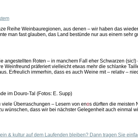
stem
anze Reihe Weinbauregionen, aus denen – wir haben das wiederh
nte man fast glauben, das Land bestünde nur aus einem sehr g
die angestellten Roten – in manchem Fall eher Schwarzen (sic!) –
 Weinfreund präferiert vielleicht etwas mehr die schlanke Taille
aus. Erfreulich immerhin, dass es auch Weine mit – relativ – nie
nde im Douro-Tal (Fotos: E. Supp)
zu viele Überraschungen – Lesern von en
o
s dürften die meisten
t zu wünschen, dass wir bei nächster Gelegenheit auch einmal
in & kultur auf dem Laufenden bleiben? Dann tragen Sie einfac