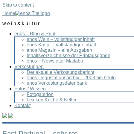
Skip to content
Home
w e i n & k u l t u r
enos – Blog & Print
enos Wein – vollständiger Inhalt
enos Kultur – vollständiger Inhalt
enos Magazin – alle Ausgaben
Inhaltsverzeichnisse der Printausgaben
enos – Newsletter Mailabo
Verkostungen
Der aktuelle Verkostungsbericht
enos Degustationsarchiv – 2008 bis heute
enos Verkostungsdatenbank
Fotos / Wissen
Fotogalerien
Lexikon Küche & Keller
Kontakt
Fast Portugal – sehr rot