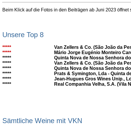
Beim Klick auf die Fotos in den Beiträgen ab Juni 2023 öffnet 
Unsere Top 8
*****
Van Zellers & Co. (São João da Pe
*****
Mário Jorge Eugénio Monteiro Car
*****
Quinta Nova de Nossa Senhora do
*****
Van Zellers & Co. (São João da Pe
*****
Quinta Nova de Nossa Senhora do
*****
Prats & Symington, Lda - Quinta d
*****
Jean-Hugues Gros Wines Unip., Lda
*****
Real Companhia Velha, S.A. (Vila 
Sämtliche Weine mit VKN