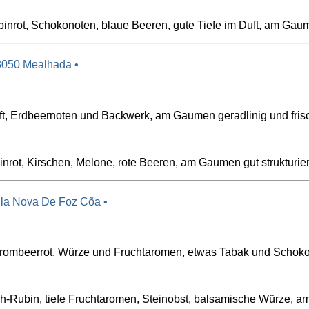
inrot, Schokonoten, blaue Beeren, gute Tiefe im Duft, am Gaume
3050 Mealhada •
t, Erdbeernoten und Backwerk, am Gaumen geradlinig und frisch
rot, Kirschen, Melone, rote Beeren, am Gaumen gut strukturiert
ila Nova De Foz Cõa •
rombeerrot, Würze und Fruchtaromen, etwas Tabak und Schokola
h-Rubin, tiefe Fruchtaromen, Steinobst, balsamische Würze, am