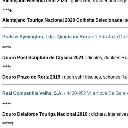
Alentejano Reserva tinto 2020 :
gutes Rot, Kräuter und vege
****
+
Alentejano Touriga Nacional 2020 Colheita Selecionada:
sc
Prats & Symington, Lda - Quinta de Roriz
• 1 São João Da 
*****
Douro Post Scriptum de Cryseia 2021 :
dichtes, dunkles Rub
*****
Douro Prazo de Roriz 2019 :
noch sehr frisches, schönes Ru
Real Companhia Velha, S.A.
• 4430-952 Vila Nova De Gaia •
*****
Douro Delaforce Touriga Nacional 2019 :
dichtes, intensive
*****
?