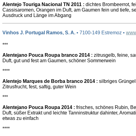
Alentejo Touriga Nacional TN 2011 :
dichtes Brombeerrot, fe
Cassisaromen, Orangen im Duft, am Gaumen fein und tiefe, s
Ausdruck und Länge im Abgang
Vinhos J. Portugal Ramos, S. A.
• 7100-149 Estremoz •
www.
***
Alentejano Pouca Roupa branco 2014 :
zitrusgelb, feine, s
Duft, gut und fest am Gaumen, schöner Sommerwein
****
Alentejo Marques de Borba branco 2014 :
silbriges Grüngelb
Zitrusfrucht, fest, saftig, guter Wein
***
Alentejano Pouca Roupa 2014 :
frisches, schönes Rubin, Be
Duft, süßer Extrakt und leichte Tanninstruktur dahinter, Arom
etwas zu einfach
****