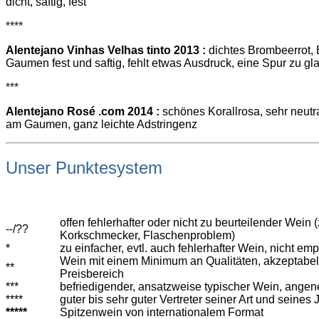
dicht, saftig, fest
****
Alentejano Vinhas Velhas tinto 2013 :
dichtes Brombeerrot, 
Gaumen fest und saftig, fehlt etwas Ausdruck, eine Spur zu gl
***
Alentejano Rosé .com 2014 :
schönes Korallrosa, sehr neutr
am Gaumen, ganz leichte Adstringenz
Unser Punktesystem
offen fehlerhafter oder nicht zu beurteilender Wein (
--/??
Korkschmecker, Flaschenproblem)
*
zu einfacher, evtl. auch fehlerhafter Wein, nicht em
Wein mit einem Minimum an Qualitäten, akzeptabe
**
Preisbereich
***
befriedigender, ansatzweise typischer Wein, angen
****
guter bis sehr guter Vertreter seiner Art und seines
*****
Spitzenwein von internationalem Format