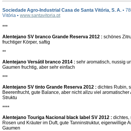
Sociedade Agro-Industrial Casa de Santa Vitória, S. A.
• 78
Vitória •
www.santavitoria.pt
***
Alentejano SV branco Grande Reserva 2012 :
schönes Zitru
fruchtiger Körper, saftig
**
Alentejano Versátil branco 2014 :
sehr aromatisch, nussig u
Gaumen fruchtig, aber sehr einfach
***
Alentejano SV tinto Grande Reserva 2012 :
dichtes Rubin, 
Beerenfrucht, gute Balance, aber nicht allzu viel aromatische
Struktu
****
Alentejano Touriga Nacional black label SV 2012 :
dichtes,
Rosen und Kräuter im Duft, gute Tanninstruktur, eigenwillige 
Gaumen