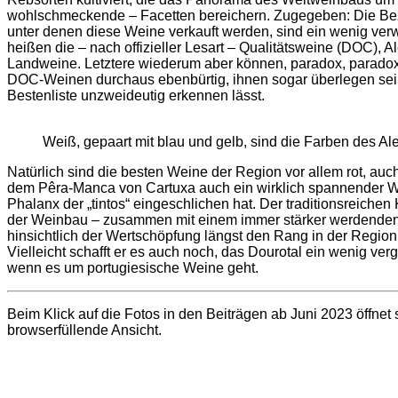
wohlschmeckende – Facetten bereichern. Zugegeben: Die B
unter denen diese Weine verkauft werden, sind ein wenig verw
heißen die – nach offizieller Lesart – Qualitätsweine (DOC), A
Landweine. Letztere wiederum aber können, paradox, paradox,
DOC-Weinen durchaus ebenbürtig, ihnen sogar überlegen sei
Bestenliste unzweideutig erkennen lässt.
Weiß, gepaart mit blau und gelb, sind die Farben des Ale
Natürlich sind die besten Weine der Region vor allem rot, auc
dem Pêra-Manca von Cartuxa auch ein wirklich spannender W
Phalanx der „tintos“ eingeschlichen hat. Der traditionsreichen 
der Weinbau – zusammen mit einem immer stärker werdende
hinsichtlich der Wertschöpfung längst den Rang in der Region
Vielleicht schafft er es auch noch, das Dourotal ein wenig ver
wenn es um portugiesische Weine geht.
Beim Klick auf die Fotos in den Beiträgen ab Juni 2023 öffnet 
browserfüllende Ansicht.