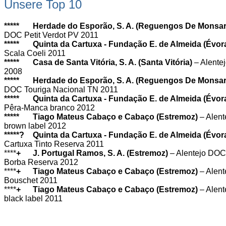
Unsere Top 10
*****
Herdade do Esporão, S. A. (Reguengos De Monsa
DOC Petit Verdot PV 2011
*****
Quinta da Cartuxa - Fundação E. de Almeida (Évor
Scala Coeli 2011
*****
Casa de Santa Vitória, S. A. (Santa Vitória)
– Alente
2008
*****
Herdade do Esporão, S. A. (Reguengos De Monsa
DOC Touriga Nacional TN 2011
*****
Quinta da Cartuxa - Fundação E. de Almeida (Évor
Pêra-Manca branco 2012
*****
Tiago Mateus Cabaço e Cabaço (Estremoz)
– Alen
brown label 2012
*****
?
Quinta da Cartuxa - Fundação E. de Almeida (Évor
Cartuxa Tinto Reserva 2011
****
+
J. Portugal Ramos, S. A. (Estremoz)
– Alentejo DO
Borba Reserva 2012
****
+
Tiago Mateus Cabaço e Cabaço (Estremoz)
– Alen
Bouschet 2011
****
+
Tiago Mateus Cabaço e Cabaço (Estremoz)
– Alen
black label 2011