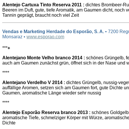
Alentejo Cartuxa Tinto Reserva 2011 :
dichtes Brombeer-Rub
Beeren im Duft, gute, tiefe Aromatik, am Gaumen dicht, noch 
Tannin geprägt, braucht noch viel Zeit
Vendas e Marketing Herdade do Esporão, S. A.
• 7200 Re
Monsaraz •
www.esporao.com
***
+
Alentejano Monte Velho branco 2014 :
schönes Grüngelb, fei
auch am Gaumen zunächst grün, öffnet sich in der Nase und w
****
Alentejano Verdelho V 2014 :
dichtes Grüngelb, nussig-veget
auffällige Aromen, setzen sich am Gaumen fort, gute Dichte 
Gaumen, aromatische Länge wieder sehr nussig
****
Alentejo Esporão Reserva branco 2013 :
schönes Goldgelb, 
aromatische Tiefe, schmelziger Körper mit Würze, aromatisch
Dichte