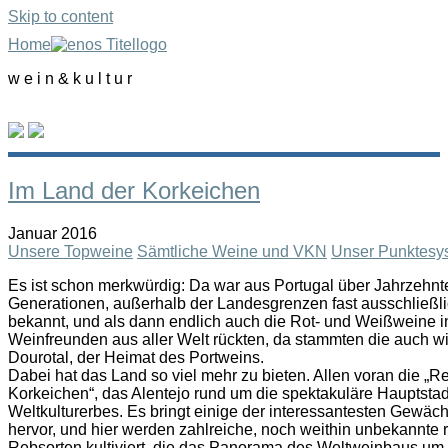
Skip to content
Home
w e i n & k u l t u r
Im Land der Korkeichen
Januar 2016
Unsere Topweine
Sämtliche Weine und VKN
Unser Punktesy
Es ist schon merkwürdig: Da war aus Portugal über Jahrzehnte
Generationen, außerhalb der Landesgrenzen fast ausschließl
bekannt, und als dann endlich auch die Rot- und Weißweine in
Weinfreunden aus aller Welt rückten, da stammten die auch 
Dourotal, der Heimat des Portweins.
Dabei hat das Land so viel mehr zu bieten. Allen voran die „R
Korkeichen“, das Alentejo rund um die spektakuläre Hauptstad
Weltkulturerbes. Es bringt einige der interessantesten Gewäc
hervor, und hier werden zahlreiche, noch weithin unbekannte 
Rebsorten kultiviert, die das Panorama des Weltweinbaus um 