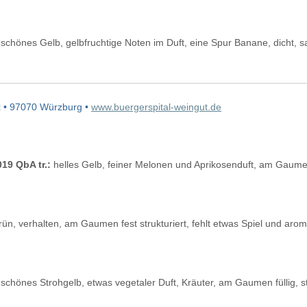
schönes Gelb, gelbfruchtige Noten im Duft, eine Spur Banane, dicht, sa
t
• 97070 Würzburg •
www.buergerspital-weingut.de
19 QbA tr.:
helles Gelb, feiner Melonen und Aprikosenduft, am Gaume
ün, verhalten, am Gaumen fest strukturiert, fehlt etwas Spiel und aro
schönes Strohgelb, etwas vegetaler Duft, Kräuter, am Gaumen füllig, sto