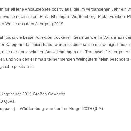
lem für all jene Anbaugebiete positiv aus, die im vergangenen Jahr ein 
egerweine noch selten: Pfalz, Rheingau, Württemberg, Pfalz, Franken, P
sten Weine aus dem Jahrgang 2019.
hrgang die beste Kollektion trockener Rieslinge wie im Vorjahr aus de
der Kategorie dominiert hatte, waren es diesmal die nur wenige Häuser
, eine der ganz seltenen Auszeichnungen als „Traumwein“ zu ergatter
r, und von den erstmals teilnehmenden Weingütern fielen besonders 
shöhe positiv auf.
er Ungeheuer 2019 Großes Gewächs
9 QbA tr.
eppach) – Württemberg vom bunten Mergel 2019 QbA tr.