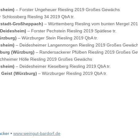
esheim)
– Forster Ungeheuer Riesling 2019 Großes Gewächs
r Schlossberg Riesling 34 2019 QbA tr.
nstadt-Großheppach)
– Württemberg Riesling vom bunten Mergel 201
 (Deidesheim)
– Forster Pechstein Riesling 2019 Spätlese tr.
ürzburg)
– Würzburger Stein Riesling 2019 QbA tr.
esheim)
– Deidesheimer Langenmorgen Riesling 2019 Großes Gewäc
rzburg (Würzburg)
– Randersackerer Pfülben Riesling 2019 Großes G
chheimer Hölle Riesling 2019 Großes Gewächs
esheim)
– Deidesheimer Kieselberg Riesling 2019 QbA tr.
n Geist (Würzburg)
– Würzburger Riesling 2019 QbA tr.
cker •
www.weingut-bardorf.de