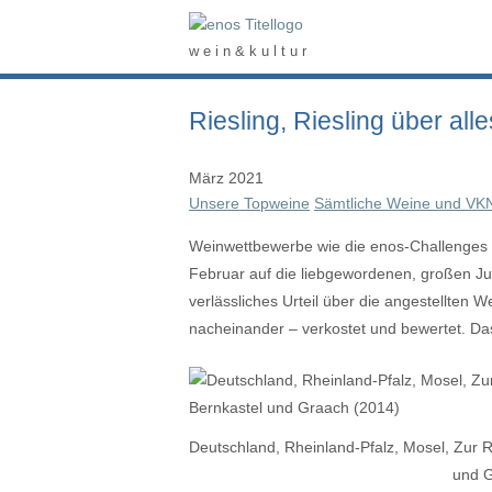
Skip
Home
to
w e i n & k u l t u r
content
Riesling, Riesling über alle
März 2021
Unsere Topweine
Sämtliche Weine und VK
Weinwettbewerbe wie die enos-Challenges u
Februar auf die liebgewordenen, großen J
verlässliches Urteil über die angestellten
nacheinander – verkostet und bewertet. Das
Deutschland, Rheinland-Pfalz, Mosel, Zur 
und G