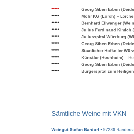
*****
Georg Siben Erben (Deid
*****
Mohr KG (Lorch)
– Lorche
*****
Bernhard Ellwanger (Wei
*****
Julius Ferdinand Kimich
*****
Juliusspital Würzburg (W
*****
Georg Siben Erben (Deid
*****
Staatlicher Hofkeller Wü
*****
Künstler (Hochheim)
– Ho
*****
Georg Siben Erben (Deid
*****
Bürgerspital zum Heilige
Sämtliche Weine mit VKN
Weingut Stefan Bardorf
• 97236 Randersa