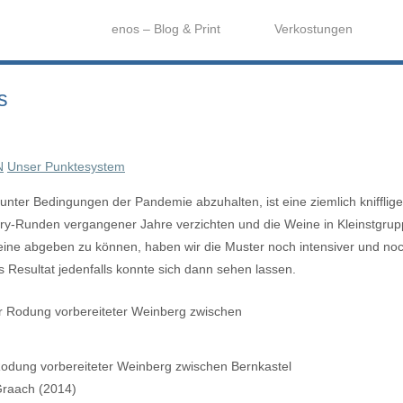
enos – Blog & Print
Verkostungen
s
N
Unser Punktesystem
nter Bedingungen der Pandemie abzuhalten, ist eine ziemlich knifflig
ury-Runden vergangener Jahre verzichten und die Weine in Kleinstgru
 Weine abgeben zu können, haben wir die Muster noch intensiver und noc
 Resultat jedenfalls konnte sich dann sehen lassen.
Rodung vorbereiteter Weinberg zwischen Bernkastel
raach (2014)