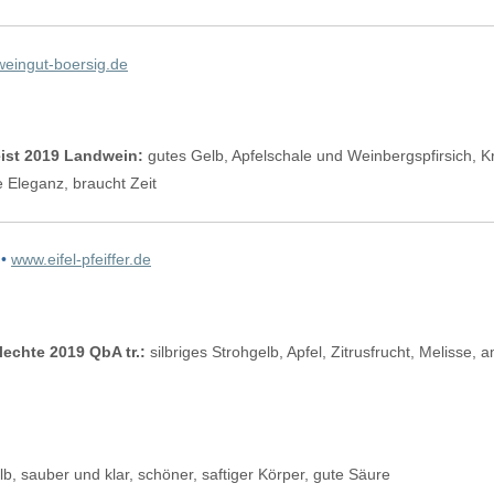
eingut-boersig.de
eist 2019 Landwein:
gutes Gelb, Apfelschale und Weinbergspfirsich, 
e Eleganz, braucht Zeit
 •
www.eifel-pfeiffer.de
echte 2019 QbA tr.:
silbriges Strohgelb, Apfel, Zitrusfrucht, Melisse
b, sauber und klar, schöner, saftiger Körper, gute Säure