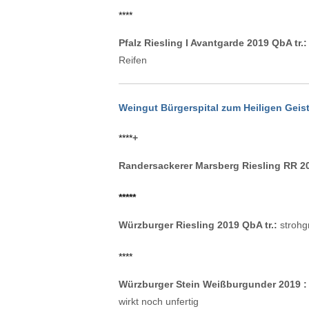
****
Pfalz Riesling I Avantgarde 2019 QbA tr.:
Reifen
Weingut Bürgerspital zum Heiligen Geis
****
+
Randersackerer Marsberg Riesling RR 20
*****
Würzburger Riesling 2019 QbA tr.:
strohgr
****
Würzburger Stein Weißburgunder 2019 :
wirkt noch unfertig