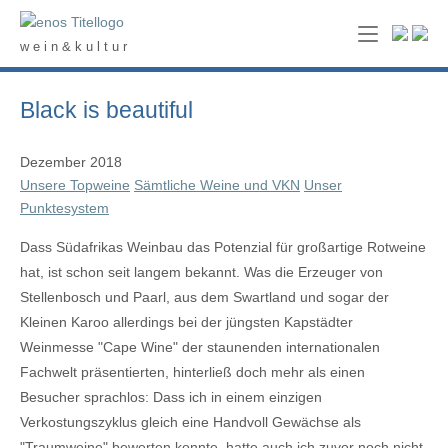
Skip
Home
to
w e i n & k u l t u r
content
Black is beautiful
Dezember 2018
Unsere Topweine
Sämtliche Weine und VKN
Unser
Punktesystem
Dass Südafrikas Weinbau das Potenzial für großartige Rotweine
hat, ist schon seit langem bekannt. Was die Erzeuger von
Stellenbosch und Paarl, aus dem Swartland und sogar der
Kleinen Karoo allerdings bei der jüngsten Kapstädter
Weinmesse "Cape Wine" der staunenden internationalen
Fachwelt präsentierten, hinterließ doch mehr als einen
Besucher sprachlos: Dass ich in einem einzigen
Verkostungszyklus gleich eine Handvoll Gewächse als
"Traumweine" bewerten konnte, hatte auch ich zuvor noch nicht