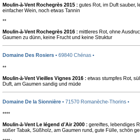
Moulin-à-Vent Rochegrès 2015 :
gutes Rot, im Duft sauber, l
einfacher Wein, noch etwas Tannin
**
Moulin-à-Vent Rochegrès 2016 :
mittleres Rot, ohne Ausdruc
Gaumen zu dünn, keine Frucht und keine Struktur
Domaine Des Rosiers
• 69840 Chénas •
**
Moulin-à-Vent Vieilles Vignes 2016 :
etwas stumpfes Rot, sü
Duft, am Gaumen sandig und müde
Domaine De la Sionnière
• 71570 Romanèche-Thorins •
****
Moulin-à-Vent Le légend d’Air 2000 :
gereiftes, lebendiges R
süßer Tabak, Süßholz, am Gaumen rund, gute Fülle, schön ger