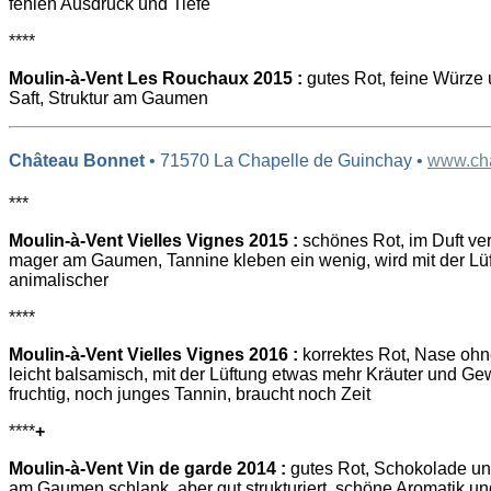
fehlen Ausdruck und Tiefe
****
Moulin-à-Vent Les Rouchaux 2015 :
gutes Rot, feine Würze 
Saft, Struktur am Gaumen
Château Bonnet
• 71570 La Chapelle de Guinchay •
www.cha
***
Moulin-à-Vent Vielles Vignes 2015 :
schönes Rot, im Duft ver
mager am Gaumen, Tannine kleben ein wenig, wird mit der Lü
animalischer
****
Moulin-à-Vent Vielles Vignes 2016 :
korrektes Rot, Nase ohne
leicht balsamisch, mit der Lüftung etwas mehr Kräuter und 
fruchtig, noch junges Tannin, braucht noch Zeit
****
+
Moulin-à-Vent Vin de garde 2014 :
gutes Rot, Schokolade un
am Gaumen schlank, aber gut strukturiert, schöne Aromatik un