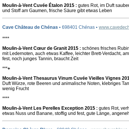
Moulin-à-Vent Cuvée Étalon 2015 :
gutes Rot, im Duft sauber
und Stoff am Gaumen, frische Säure gibt etwas Leben
Cave Château de Chénas
• 698401 Chénas •
www.cavedec
****
Moulin-à-Vent Cœur de Granit 2015 :
schönes frisches Rubin,
mit Ledernoten, auch etwas Kaffee, leichter Brett-Verdacht, a
fest, noch junges Tannin, braucht Zeit
***
+
Moulin-à-Vent Thesaurus Vinum Cuvée Vieilles Vignes 201
Duft Würze, rote Beeren und animalische Noten, klebriges T
wenig Frucht
****
Moulin-à-Vent Les Perelles Exception 2015 :
gutes Rot, verh
etwas Nuss und Banane, stoffig und fest, gute Länge, angene