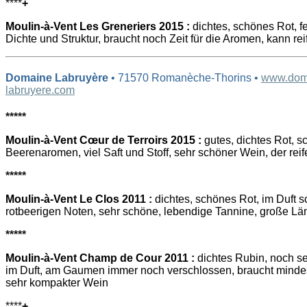
****
+
Moulin-à-Vent Les Greneriers 2015 :
dichtes, schönes Rot, fe
Dichte und Struktur, braucht noch Zeit für die Aromen, kann rei
Domaine Labruyère
• 71570 Romanèche-Thorins •
www.dom
labruyere.com
*****
Moulin-à-Vent Cœur de Terroirs 2015 :
gutes, dichtes Rot, sc
Beerenaromen, viel Saft und Stoff, sehr schöner Wein, der rei
*****
Moulin-à-Vent Le Clos 2011 :
dichtes, schönes Rot, im Duft s
rotbeerigen Noten, sehr schöne, lebendige Tannine, große L
*****
Moulin-à-Vent Champ de Cour 2011 :
dichtes Rubin, noch s
im Duft, am Gaumen immer noch verschlossen, braucht minde
sehr kompakter Wein
****
+