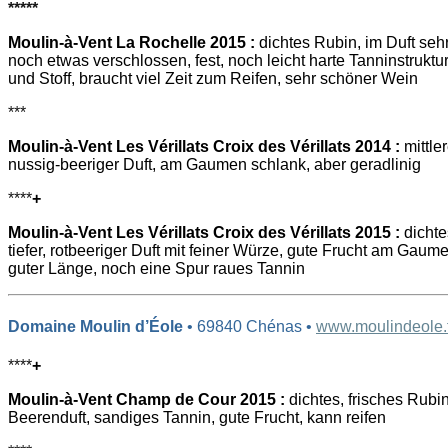
*****
Moulin-à-Vent La Rochelle 2015 :
dichtes Rubin, im Duft sehr 
noch etwas verschlossen, fest, noch leicht harte Tanninstruktur
und Stoff, braucht viel Zeit zum Reifen, sehr schöner Wein
***
Moulin-à-Vent Les Vérillats Croix des Vérillats 2014 :
mittle
nussig-beeriger Duft, am Gaumen schlank, aber geradlinig
****
+
Moulin-à-Vent Les Vérillats Croix des Vérillats 2015 :
dichtes
tiefer, rotbeeriger Duft mit feiner Würze, gute Frucht am Gaum
guter Länge, noch eine Spur raues Tannin
Domaine Moulin d’Éole
• 69840 Chénas •
www.moulindeole.
****
+
Moulin-à-Vent Champ de Cour 2015 :
dichtes, frisches Rubin,
Beerenduft, sandiges Tannin, gute Frucht, kann reifen