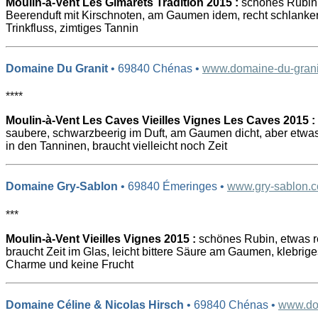
Moulin-à-Vent Les Gimarets Tradition 2015 :
schönes Rubinro
Beerenduft mit Kirschnoten, am Gaumen idem, recht schlanke
Trinkfluss, zimtiges Tannin
Domaine Du Granit
• 69840 Chénas •
www.domaine-du-granit
****
Moulin-à-Vent Les Caves Vieilles Vignes Les Caves 2015 :
saubere, schwarzbeerig im Duft, am Gaumen dicht, aber etwas
in den Tanninen, braucht vielleicht noch Zeit
Domaine Gry-Sablon
• 69840 Émeringes •
www.gry-sablon.
***
Moulin-à-Vent Vieilles Vignes 2015 :
schönes Rubin, etwas re
braucht Zeit im Glas, leicht bittere Säure am Gaumen, klebrige
Charme und keine Frucht
Domaine Céline & Nicolas Hirsch
• 69840 Chénas •
www.dom