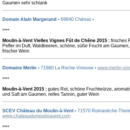
Gaumen sehr schlank
Domain Alain Margerand
• 69840 Chénas •
****
Moulin-à-Vent Vielles Vignes Fût de Chêne 2015 :
frisches 
Peffer im Duft, Waldbeeren, schöne, süße Frucht am Gaumen
frischer Wein
Domaine Merlin
• 71960 La Roche-Vineuse •
www.merlin-vin
****
Moulin-à-Vent 2015 :
gutes Rot, schöne Fruchtwürze, aromatis
und Saft am Gaumen, reifes Tannin, guter Wein
SCEV Château du Moulin-à-Vent
• 71570 Romanèche-Thorin
www.chateaudumoulinavent.com
****