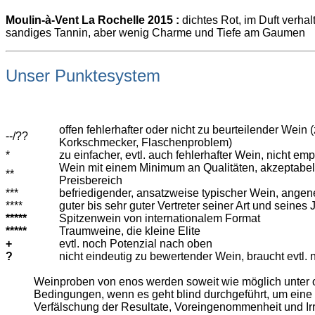
Moulin-à-Vent La Rochelle 2015 :
dichtes Rot, im Duft verhal
sandiges Tannin, aber wenig Charme und Tiefe am Gaumen
Unser Punktesystem
offen fehlerhafter oder nicht zu beurteilender Wein (
--/??
Korkschmecker, Flaschenproblem)
*
zu einfacher, evtl. auch fehlerhafter Wein, nicht em
Wein mit einem Minimum an Qualitäten, akzeptabe
**
Preisbereich
***
befriedigender, ansatzweise typischer Wein, angen
****
guter bis sehr guter Vertreter seiner Art und seines
*****
Spitzenwein von internationalem Format
*****
Traumweine, die kleine Elite
+
evtl. noch Potenzial nach oben
?
nicht eindeutig zu bewertender Wein, braucht evtl. 
Weinproben von enos werden soweit wie möglich unter 
Bedingungen, wenn es geht blind durchgeführt, um eine 
Verfälschung der Resultate, Voreingenommenheit und Ir