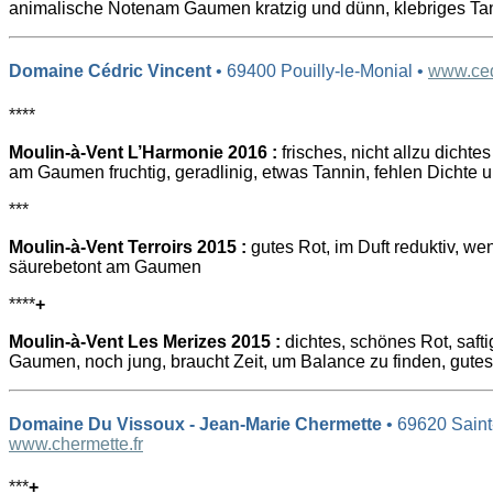
animalische Notenam Gaumen kratzig und dünn, klebriges Ta
Domaine Cédric Vincent
• 69400 Pouilly-le-Monial •
www.ced
****
Moulin-à-Vent L’Harmonie 2016 :
frisches, nicht allzu dichte
am Gaumen fruchtig, geradlinig, etwas Tannin, fehlen Dichte u
***
Moulin-à-Vent Terroirs 2015 :
gutes Rot, im Duft reduktiv, wen
säurebetont am Gaumen
****
+
Moulin-à-Vent Les Merizes 2015 :
dichtes, schönes Rot, safti
Gaumen, noch jung, braucht Zeit, um Balance zu finden, gute
Domaine Du Vissoux - Jean-Marie Chermette
• 69620 Saint
www.chermette.fr
***
+