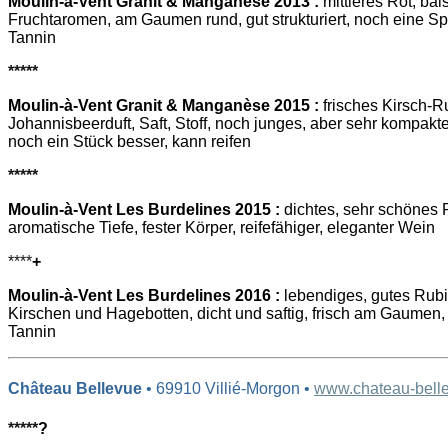
Moulin-à-Vent Granit & Manganèse 2013 :
mittleres Rot, ba
Fruchtaromen, am Gaumen rund, gut strukturiert, noch eine S
Tannin
*****
Moulin-à-Vent Granit & Manganèse 2015 :
frisches Kirsch-Ru
Johannisbeerduft, Saft, Stoff, noch junges, aber sehr kompakt
noch ein Stück besser, kann reifen
*****
Moulin-à-Vent Les Burdelines 2015 :
dichtes, sehr schönes R
aromatische Tiefe, fester Körper, reifefähiger, eleganter Wein
****
+
Moulin-à-Vent Les Burdelines 2016 :
lebendiges, gutes Rubi
Kirschen und Hagebotten, dicht und saftig, frisch am Gaumen,
Tannin
Château Bellevue
• 69910 Villié-Morgon •
www.chateau-belle
*****
?