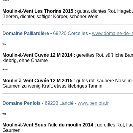
****
Moulin-à-Vent Les Thorins 2015 :
gutes, dichtes Rot, Hagebutt
Beeren, dichter, saftiger Körper, schöner Wein
Domaine Paillardière
• 69220 Corcelles •
www.domaine-de-la-
**
Moulin-à-Vent Cuvée 12 M 2014 :
gereiftes Rot, süßliche Ban
klebrig, ohne Charme
***
Moulin-à-Vent Cuvée 12 M 2015 :
gutes rot, saubere Nase m
Gaumen zu wenig Kraft, etwas klebriges Tannin
Domaine Penlois
• 69220 Lancié •
www.penlois.fr
**
Moulin-à-Vent Sous l’aile du moulin 2014 :
gereiftes Rot, fl
Gaumen