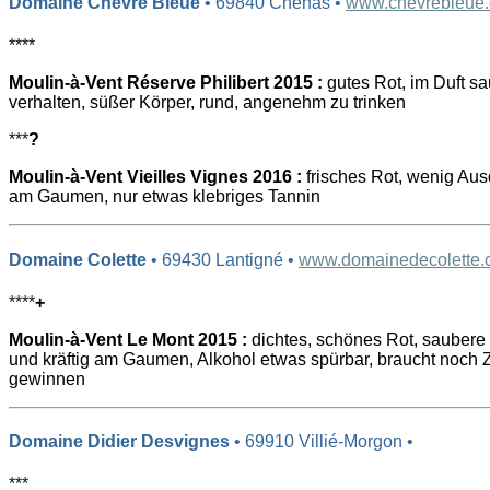
Domaine Chèvre Bleue
• 69840 Chénas •
www.chevrebleue
****
Moulin-à-Vent Réserve Philibert 2015 :
gutes Rot, im Duft sa
verhalten, süßer Körper, rund, angenehm zu trinken
***
?
Moulin-à-Vent Vieilles Vignes 2016 :
frisches Rot, wenig Aus
am Gaumen, nur etwas klebriges Tannin
Domaine Colette
• 69430 Lantigné •
www.domainedecolette.
****
+
Moulin-à-Vent Le Mont 2015 :
dichtes, schönes Rot, saubere 
und kräftig am Gaumen, Alkohol etwas spürbar, braucht noch 
gewinnen
Domaine Didier Desvignes
• 69910 Villié-Morgon •
***