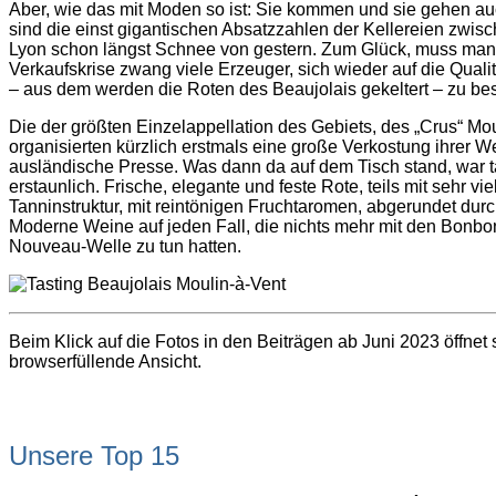
Aber, wie das mit Moden so ist: Sie kommen und sie gehen au
sind die einst gigantischen Absatzzahlen der Kellereien zwi
Lyon schon längst Schnee von gestern. Zum Glück, muss man
Verkaufskrise zwang viele Erzeuger, sich wieder auf die Qual
– aus dem werden die Roten des Beaujolais gekeltert – zu be
Die der größten Einzelappellation des Gebiets, des „Crus“ Mou
organisierten kürzlich erstmals eine große Verkostung ihrer We
ausländische Presse. Was dann da auf dem Tisch stand, war t
erstaunlich. Frische, elegante und feste Rote, teils mit sehr v
Tanninstruktur, mit reintönigen Fruchtaromen, abgerundet du
Moderne Weine auf jeden Fall, die nichts mehr mit den Bonb
Nouveau-Welle zu tun hatten.
Beim Klick auf die Fotos in den Beiträgen ab Juni 2023 öffnet 
browserfüllende Ansicht.
Unsere Top 15