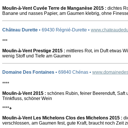
Moulin-à-Vent Cuvée Terre de Manganèse 2015 :
dichtes Ro
Banane und nasses Papier, am Gaumen klebrig, ohne Finess
Château Durette
• 69430 Régnié-Durette •
www.chateaudedur
***
Moulin-à-Vent Prestige 2015 :
mittleres Rot, im Duft etwas W
wenig Stoff und Tiefe am Gaumen
Domaine Des Fontaines
• 69840 Chénas •
www.domainedesf
****
Moulin-à-Vent 2015 :
schönes Rubin, feiner Beerenduft, Saft u
Trinkfluss, schöner Wein
****
+
Moulin-à-Vent Les Michelons Clos des Michelons 2015 :
di
verschlossen, am Gaumen fest, gute Kraft, braucht noch Zeit 