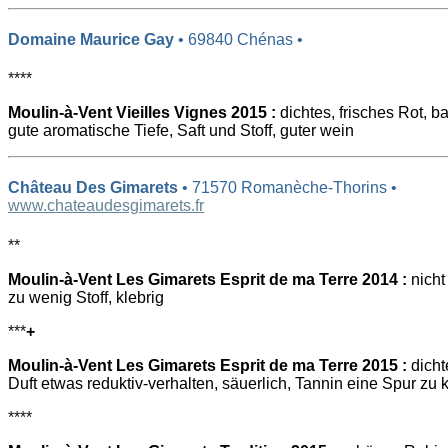
Domaine Maurice Gay
• 69840 Chénas •
****
Moulin-à-Vent Vieilles Vignes 2015 :
dichtes, frisches Rot, b
gute aromatische Tiefe, Saft und Stoff, guter wein
Château Des Gimarets
• 71570 Romanèche-Thorins •
www.chateaudesgimarets.fr
**
Moulin-à-Vent Les Gimarets Esprit de ma Terre 2014 :
nicht 
zu wenig Stoff, klebrig
***
+
Moulin-à-Vent Les Gimarets Esprit de ma Terre 2015 :
dicht
Duft etwas reduktiv-verhalten, säuerlich, Tannin eine Spur zu k
****