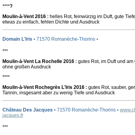
****
?
Moulin-à-Vent 2016 :
helles Rot, feinwürzig im Duft, gute Ti
etwas zu einfach, fehlen Dichte und Ausdruck
Domain L’Iris
• 71570 Romanèche-Thorins •
***
Moulin-à-Vent La Rochelle 2016 :
gutes Rot, im Duft und am
ohne großen Ausdruck
****
Moulin-à-Vent Rochegrès L’Iris 2016 :
gutes Rot, sauber, ger
Tannin, insgesamt aber zu wenig Tiefe und Ausdruck
Château Des Jacques
• 71570 Romanèche-Thorins •
www.ch
jacques.fr
***