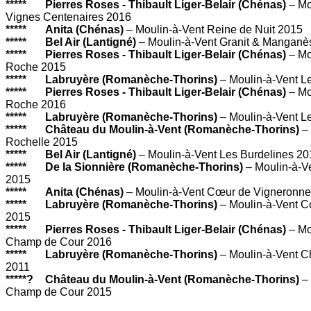
*****
Pierres Roses - Thibault Liger-Belair (Chénas)
– Mo
Vignes Centenaires 2016
*****
Anita (Chénas)
– Moulin-à-Vent Reine de Nuit 2015
*****
Bel Air (Lantigné)
– Moulin-à-Vent Granit & Mangan
*****
Pierres Roses - Thibault Liger-Belair (Chénas)
– Mo
Roche 2015
*****
Labruyère (Romanèche-Thorins)
– Moulin-à-Vent L
*****
Pierres Roses - Thibault Liger-Belair (Chénas)
– Mo
Roche 2016
*****
Labruyère (Romanèche-Thorins)
– Moulin-à-Vent L
*****
Château du Moulin-à-Vent (Romanèche-Thorins)
–
Rochelle 2015
*****
Bel Air (Lantigné)
– Moulin-à-Vent Les Burdelines 2
*****
De la Sionnière (Romanèche-Thorins)
– Moulin-à-Ve
2015
*****
Anita (Chénas)
– Moulin-à-Vent Cœur de Vigneronn
*****
Labruyère (Romanèche-Thorins)
– Moulin-à-Vent C
2015
*****
Pierres Roses - Thibault Liger-Belair (Chénas)
– Mo
Champ de Cour 2016
*****
Labruyère (Romanèche-Thorins)
– Moulin-à-Vent 
2011
*****
?
Château du Moulin-à-Vent (Romanèche-Thorins)
–
Champ de Cour 2015