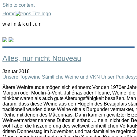
Skip to content
Home
w e i n & k u l t u r
Alles, nur nicht Nouveau
Januar 2018
Unsere Topweine
Sämtliche Weine und VKN
Unser Punktesy
Ältere Weinfreunde mögen sich erinnern: Vor den 1970er Jah
Morgon oder Moulin-à-Vent, Juliénas oder Fleurie, Weine, die
trinkbar waren als auch gute Alterungsfähigkeit besaßen. Man
darum, dass diese Weine aus den Hügeln des Beaujolais sta
traditionell wurden diese Weine oft als Burgunder vermarktet, m
Reihe mit denen des Mâconnais. Dann kam ein gewitzter Erz
Weinvermarkter namens Dubœuf, erfand … nein, nicht den Be
wohl aber die Inszenierung des weltweit einheitlichen Verkau
dritten Donnerstag im November, und trat damit eine regelrech
Manch einer bezeichnete später die Story des Beaujolais Nou