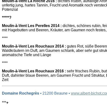
Moulin-à-Vent La Roche 2016 :
dichtes Rubin, auffällige Arom
unfertig jung, hartes Tannin, Frucht und Aromatik noch verstec
Potenzial
*****
?
Moulin-à-Vent Les Perelles 2014 :
dichtes, schönes rubin, fei
mit Hagebutten und Beeren, Kräuter, am Gaumen noch festes,
****
Moulin-à-Vent Les Rouchaux 2014 :
gutes Rot, süße Beeren 
Waldkräutern im Duft, am Gaumen schlank, aber sehr gut strukt
aromatische Tiefe und Länge
****
Moulin-à-Vent Les Rouchaux 2016 :
sehr frisches Rubin, but
Duft, dahinter blaue Beeren, am Gaumen Frucht und Struktur, 
Zeit
Domaine Rochegrès
• 21200 Beaune •
www.albert-bichot.c
***
+