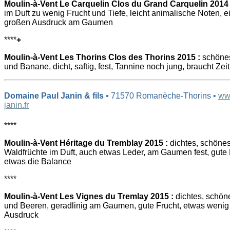
Moulin-à-Vent Le Carquelin Clos du Grand Carquelin 2014 
im Duft zu wenig Frucht und Tiefe, leicht animalische Noten, 
großen Ausdruck am Gaumen
****
+
Moulin-à-Vent Les Thorins Clos des Thorins 2015 :
schönes
und Banane, dicht, saftig, fest, Tannine noch jung, braucht Zeit
Domaine Paul Janin & fils
• 71570 Romanèche-Thorins •
ww
janin.fr
****
Moulin-à-Vent Héritage du Tremblay 2015 :
dichtes, schöne
Waldfrüchte im Duft, auch etwas Leder, am Gaumen fest, gute K
etwas die Balance
****
Moulin-à-Vent Les Vignes du Tremlay 2015 :
dichtes, schön
und Beeren, geradlinig am Gaumen, gute Frucht, etwas wenig
Ausdruck