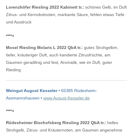
Lorenzhöfer Riesling 2022 Kabinett tr.:
schönes Gelb, im Duft
Zitrus- und Kernobstnoten, markante Säure, fehlen etwas Tiefe
und Ausdruck
****
+
Mosel Riesling Molaris L 2022 QbA tr.:
gutes Strohgelbm,
tiefer, kräuteriger Duft, auch kandierte Zitrusfrüchte, am
Gaumen geradlinig und fest, Aromatik, wie im Duft, guter
Riesling
Weingut August Kesseler
• 65385 Rüdesheim-
Assmannshausen •
www.August-Kesseler.de
****
+
Rüdesheimer Bischofsberg Riesling 2022 QbA tr.:
helles
Strohgelb, Zitrus- und Kräuternoten, am Gaumen angenehme