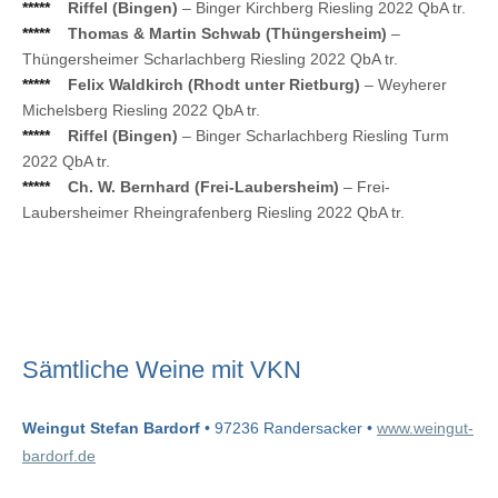
*****
Riffel (Bingen)
– Binger Kirchberg Riesling 2022 QbA tr.
*****
Thomas & Martin Schwab (Thüngersheim)
–
Thüngersheimer Scharlachberg Riesling 2022 QbA tr.
*****
Felix Waldkirch (Rhodt unter Rietburg)
– Weyherer
Michelsberg Riesling 2022 QbA tr.
*****
Riffel (Bingen)
– Binger Scharlachberg Riesling Turm
2022 QbA tr.
*****
Ch. W. Bernhard (Frei-Laubersheim)
– Frei-
Laubersheimer Rheingrafenberg Riesling 2022 QbA tr.
Sämtliche Weine mit VKN
Weingut Stefan Bardorf
• 97236 Randersacker •
www.weingut-
bardorf.de