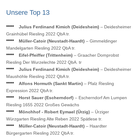
Unsere Top 13
*****
Julius Ferdinand Kimich (Deidesheim)
– Deidesheimer
Grainhübel Riesling 2022 QbA tr.
*****
Müller-Catoir (Neustadt-Haardt)
– Gimmeldinger
Mandelgarten Riesling 2022 QbA tr.
*****
Eifel-Pfeiffer (Trittenheim)
– Graacher Domprobst
Riesling Der Wurzelechte 2022 QbA. tr
*****
Julius Ferdinand Kimich (Deidesheim)
– Deidesheimer
Maushöhle Riesling 2022 QbA tr.
*****
Alfons Hormuth (Sankt Martin)
– Pfalz Riesling
Expression 2022 QbA tr.
*****
Horst Sauer (Escherndorf)
– Escherndorf Am Lumpen
Riesling 1655 2022 Großes Gewächs
*****
Mönchhof - Robert Eymael (Ürzig)
– Ürziger
Würzgarten Riesling Alte Reben 2022 Spätlese tr.
*****
Müller-Catoir (Neustadt-Haardt)
– Haardter
Bürgergarten Riesling 2022 QbA tr.