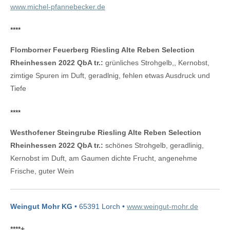
www.michel-pfannebecker.de
****
Flomborner Feuerberg Riesling Alte Reben Selection
Rheinhessen 2022 QbA tr.:
grünliches Strohgelb,, Kernobst,
zimtige Spuren im Duft, geradlnig, fehlen etwas Ausdruck und
Tiefe
****
Westhofener Steingrube Riesling Alte Reben Selection
Rheinhessen 2022 QbA tr.:
schönes Strohgelb, geradlinig,
Kernobst im Duft, am Gaumen dichte Frucht, angenehme
Frische, guter Wein
Weingut Mohr KG
• 65391 Lorch •
www.weingut-mohr.de
****
+