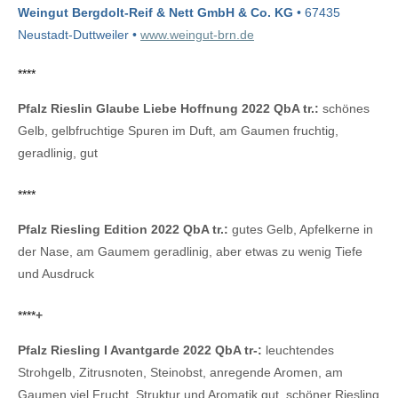
Weingut Bergdolt-Reif & Nett GmbH & Co. KG
• 67435
Neustadt-Duttweiler •
www.weingut-brn.de
****
Pfalz Rieslin Glaube Liebe Hoffnung 2022 QbA tr.:
schönes
Gelb, gelbfruchtige Spuren im Duft, am Gaumen fruchtig,
geradlinig, gut
****
Pfalz Riesling Edition 2022 QbA tr.:
gutes Gelb, Apfelkerne in
der Nase, am Gaumem geradlinig, aber etwas zu wenig Tiefe
und Ausdruck
****
+
Pfalz Riesling I Avantgarde 2022 QbA tr-:
leuchtendes
Strohgelb, Zitrusnoten, Steinobst, anregende Aromen, am
Gaumen viel Frucht, Struktur und Aromatik gut, schöner Riesling