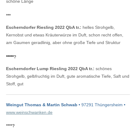
schöne Länge
***
Escherndorfer Riesling 2022 QbA tr.:
helles Strohgelb,
Kernobst und etwas Kräuterwürze im Duft, schon recht offen,
am Gaumen geradlinig, aber ohne große Tiefe und Struktur
*****
?
Escherndorfer Lump Riesling 2022 QbA tr.:
schönes
Strohgelb, gelbfruchtig im Duft, gute aromatische Tiefe, Saft und
Stoff, gut
Weingut Thomas & Martin Schwab
• 97291 Thüngersheim •
www.weinschwanken.de
****
?