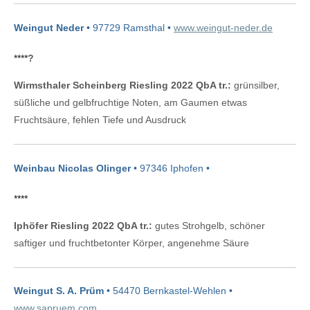
Weingut Neder
• 97729 Ramsthal •
www.weingut-neder.de
****
?
Wirmsthaler Scheinberg Riesling 2022 QbA tr.:
grünsilber,
süßliche und gelbfruchtige Noten, am Gaumen etwas
Fruchtsäure, fehlen Tiefe und Ausdruck
Weinbau Nicolas Olinger
• 97346 Iphofen •
****
Iphöfer Riesling 2022 QbA tr.:
gutes Strohgelb, schöner
saftiger und fruchtbetonter Körper, angenehme Säure
Weingut S. A. Prüm
• 54470 Bernkastel-Wehlen •
www.sapruem.com