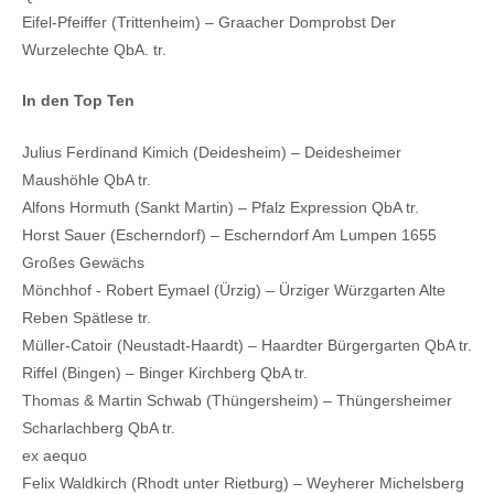
Eifel-Pfeiffer (Trittenheim) – Graacher Domprobst Der
Wurzelechte QbA. tr.
In den Top Ten
Julius Ferdinand Kimich (Deidesheim) – Deidesheimer
Maushöhle QbA tr.
Alfons Hormuth (Sankt Martin) – Pfalz Expression QbA tr.
Horst Sauer (Escherndorf) – Escherndorf Am Lumpen 1655
Großes Gewächs
Mönchhof - Robert Eymael (Ürzig) – Ürziger Würzgarten Alte
Reben Spätlese tr.
Müller-Catoir (Neustadt-Haardt) – Haardter Bürgergarten QbA tr.
Riffel (Bingen) – Binger Kirchberg QbA tr.
Thomas & Martin Schwab (Thüngersheim) – Thüngersheimer
Scharlachberg QbA tr.
ex aequo
Felix Waldkirch (Rhodt unter Rietburg) – Weyherer Michelsberg