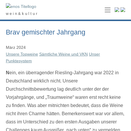
Skip
Home
to
w e i n & k u l t u r
content
Brav gemischter Jahrgang
März 2024
Unsere Topweine
Sämtliche Weine und VKN
Unser
Punktesystem
N
ein, ein überragender Riesling-Jahrgang war 2022 in
Deutschland wirklich nicht. Unsere
Durchschnittsbewertung lag deutlich unter der der
Vorjahrgänge, und „Traumweine“ waren erst recht keine
zu finden. Was aber mitnichten bedeutet, dass die Weine
nicht ihren Charme hätten. Bemerkenswert war vor allem,
dass im Unterschied zu den ersten Ausgaben unserer
Challenges kaum Ausreißer „nach unten“ zu vermelden