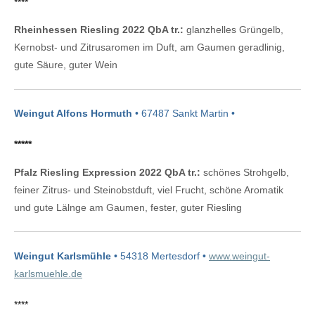
****
Rheinhessen Riesling 2022 QbA tr.:
glanzhelles Grüngelb,
Kernobst- und Zitrusaromen im Duft, am Gaumen geradlinig,
gute Säure, guter Wein
Weingut Alfons Hormuth
• 67487 Sankt Martin •
*****
Pfalz Riesling Expression 2022 QbA tr.:
schönes Strohgelb,
feiner Zitrus- und Steinobstduft, viel Frucht, schöne Aromatik
und gute Lälnge am Gaumen, fester, guter Riesling
Weingut Karlsmühle
• 54318 Mertesdorf •
www.weingut-
karlsmuehle.de
****