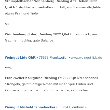
Strümpfelbacher Nonnenberg Riesling Alte Reben 2022
QbA tr.:
strohfarben, verhalten im Duft, am Gaumen dto,fehlen
etwas Kraft und Tiefe
***
Württemberg (Liter) Riesling 2022 QbA tr.:
strohgelb, am
Gaumen fruchtig, gute Balance
Weingut Lidy GbR
• 76833 Frankweiler •
www.weingut-lidy.de
****
+
Frankweiler Kalkgrube Riesling Pt 2022 QbA tr.:
schönes
Strohgelb, gelbfruchtige Noten mit einer Spur Blüten und
kandierte Früchte, Saft, Stoff, gute Säure, kann reifen
Weingut Michel-Pfannebecker
• 55234 Flomborn •