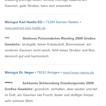
Gaumen, gute Struktur, kann sich entwickeln
Weingut Karl Haidle KG
• 71394 Kernen-Stetten •
www.weingut-karl-haidle.de
****
Stettener Pulvermächer Riesling 2009 Großes
Gewächs:
strohgelb, feiner Kräuterduft, Brennnessel, am
vorderen Gaumen recht weich, fehlt etwas Struktur und Biss,
dennoch gut und harmonisch
Weingut Dr. Heger
• 79241 Ihringen •
www.heger-weine.de
*****
?
Achkarrer Schlossberg Grauburgunder 2009
Großes Gewächs:
grünstroh, verhalten, aber sauber und tief
im Duft, am Gaumen viel Frucht, fester und stoffiger Körper,
sehr schöner Wein