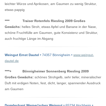
leichter Würze und Aprikosen, am Gaumen zu wenig Struktur,
etwas pappig
****
Traiser Rotenfels Riesling 2009 Großes
Gewächs:
helles Stroh, etwas Apfel und Banane in der Nase,
schöne Fruchtfülle am Gaumen, gute Konsistenz und Struktur,
auch fruchtige Länge im Abgang
Weingut Ernst Dautel
• 74357 Bönnigheim •
www.weingut-
dautel.de
****
+
Bönnigheimer Sonnenberg Riesling 2009
Großes Gewächs:
schönes Strohgelb, sehr tiefer, mineralischer
Duft mit erdigen Noten, fest, dicht, langer, spannender Ausdruck
am Gaumen
Domdechant Werner'sches Weingut
• 65234 Hochheim •