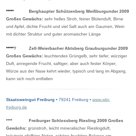
*****
Berghaupter Schützenberg Weißburgunder 2009
Großes Gewächs:
sehr helles Stroh, feiner Blütenduft, Birne
und Apfel, dichte Frucht und viel Saft auch am Gaumen, Wein
mit dichter Struktur und guter aromaischer Länge
*****
?
Zell-Weierbacher Abtsberg Grauburgunder 2009
Großes Gewächs:
leuchtendes Grüngelb, sehr tiefer, würziger
Duft, anregende Frucht, saftiger, aber auch fester Körper,
Würze aus der Nase kehrt wieder, typisch und lang im Abgang,
kann sich noch entfalten
Staatsweingut Freiburg
• 79241 Freiburg •
www.wbi-
freiburg.de
****
Freiburger Schlossberg Riesling 2009 Großes
Gewächs:
grünstroh, leicht mineralischer Rieslingduft,
kräuterig-pfeffrige Noten, schöne fruchtige Balance am