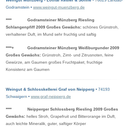
Weingut Münzberg - Lothar Keßler & Söhne
• 76829 Landau-
Godramstein •
www.weingut-muenzberg.de
****
Godramsteiner Münzberg Riesling
Schlangenpfiff 2009 Großes Gewächs:
schönes Grünstroh,
verhaltener Duft, im Mund sehr fruchtig und saftig
****
+
Godramsteiner Münzberg Weißburgunder 2009
Großes Gewächs:
Grünstroh, Zimt- und Zitrusnoten, feine
Gewürze, am Gaumen großes Fruchtpaket, fruchtige
Konsistenz am Gaumen
Weingut & Schlosskellerei Graf von Neipperg
• 74193
Schwaigern •
www.graf-neipperg.de
****
Neipperger Schlossberg Riesling 2009 Großes
Gewächs:
helles Stroh, Grapefruit und Bitterorange im Duft,
auch leichte Mineralik, guter, saftiger Körper