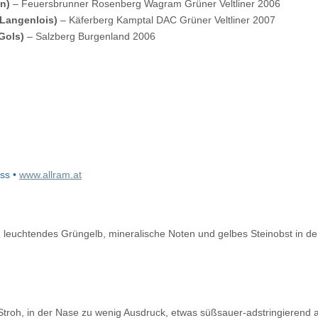
nn)
– Feuersbrunner Rosenberg Wagram Grüner Veltliner 2006
(Langenlois)
– Käferberg Kamptal DAC Grüner Veltliner 2007
(Gols)
– Salzberg Burgenland 2006
ss •
www.allram.at
:
leuchtendes Grüngelb, mineralische Noten und gelbes Steinobst in der N
Stroh, in der Nase zu wenig Ausdruck, etwas süßsauer-adstringieren