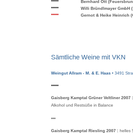
*****
Bernhard Ott (Feuersbru
*****
Willi Bründlmayer GmbH 
*****
Gernot & Heike Heinrich 
Sämtliche Weine mit VKN
Weingut Allram - M. & E. Haas
• 3491 Stra
*****
Gaisberg Kamptal Grüner Veltliner 2007 
Alkohol und Restsüße in Balance
***
Gaisberg Kamptal Riesling 2007 :
helles 