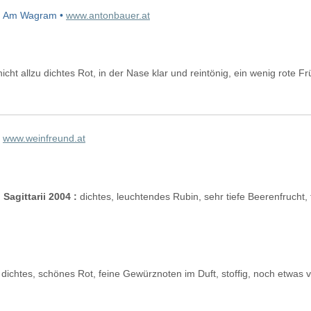
n Am Wagram •
www.antonbauer.at
icht allzu dichtes Rot, in der Nase klar und reintönig, ein wenig rote 
•
www.weinfreund.at
Sagittarii 2004 :
dichtes, leuchtendes Rubin, sehr tiefe Beerenfrucht, f
dichtes, schönes Rot, feine Gewürznoten im Duft, stoffig, noch etwas v