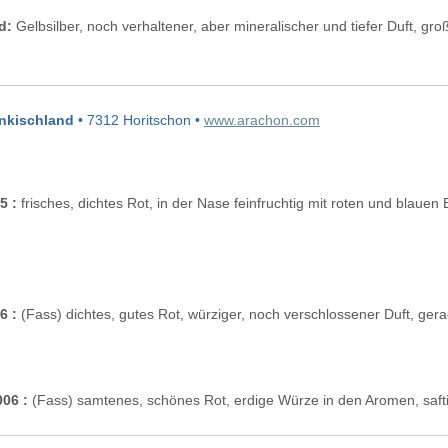
d:
Gelbsilber, noch verhaltener, aber mineralischer und tiefer Duft, 
änkischland
• 7312 Horitschon •
www.arachon.com
5 :
frisches, dichtes Rot, in der Nase feinfruchtig mit roten und blauen 
6 :
(Fass) dichtes, gutes Rot, würziger, noch verschlossener Duft, gerad
006 :
(Fass) samtenes, schönes Rot, erdige Würze in den Aromen, saft