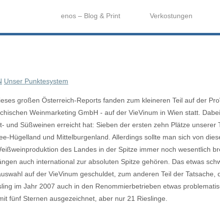
enos – Blog & Print
Verkostungen
N
Unser Punktesystem
ieses großen Österreich-Reports fanden zum kleineren Teil auf der Pr
ichischen Weinmarketing GmbH - auf der VieVinum in Wien statt. Dabei
t- und Süßweinen erreicht hat: Sieben der ersten zehn Plätze unsere
-Hügelland und Mittelburgenland. Allerdings sollte man sich von dies
eißweinproduktion des Landes in der Spitze immer noch wesentlich brei
ngen auch international zur absoluten Spitze gehören.
Das etwas schw
auswahl auf der VieVinum geschuldet, zum anderen Teil der Tatsache, 
ling im Jahr 2007 auch in den Renommierbetrieben etwas problematisch
 mit fünf Sternen ausgezeichnet, aber nur 21 Rieslinge.