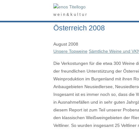
Skip
Home
to
w e i n & k u l t u r
content
Österreich 2008
August 2008
Unsere Topweine
Sämtliche Weine und VK
Die Verkostungen für die etwa 300 Weine d
der freundlichen Unterstützung der Österre
Weinproduktion im Burgenland mit ihren Ro
Anbaugebieten Neusiedlersee, Neusiedlersee
Insgesamt ist es immer noch so, dass die W
in Ausnahmefällen und in sehr guten Jahrgä
diesem Report ist zum Teil unserer Proben
den klassischen Weißweingebieten der Ries
Veltliner. So wurden insgesamt 25 Veltliner