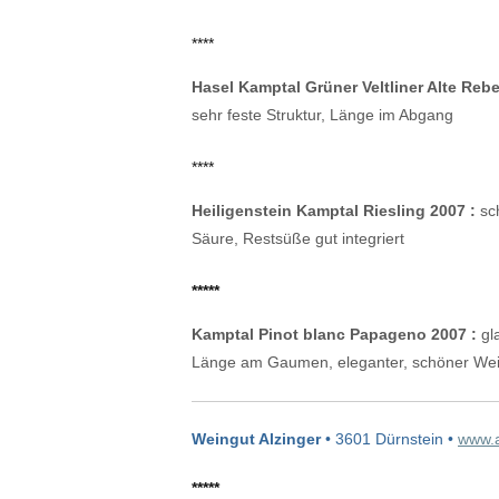
****
Hasel Kamptal Grüner Veltliner Alte Rebe
sehr feste Struktur, Länge im Abgang
****
Heiligenstein Kamptal Riesling 2007 :
sch
Säure, Restsüße gut integriert
*****
Kamptal Pinot blanc Papageno 2007 :
gla
Länge am Gaumen, eleganter, schöner We
Weingut Alzinger
• 3601 Dürnstein •
www.a
*****