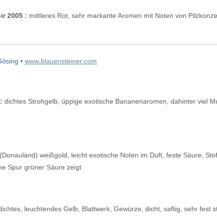
ir 2005 :
mittleres Rot, sehr markante Aromen mit Noten von Pilzkonzen
Gösing •
www.blauensteiner.com
:
dichtes Strohgelb, üppige exotische Bananenaromen, dahinter viel Musk
(Donauland) weißgold, leicht exotische Noten im Duft, feste Säure, Stof
e Spur grüner Säure zeigt
ichtes, leuchtendes Gelb, Blattwerk, Gewürze, dicht, saftig, sehr fest