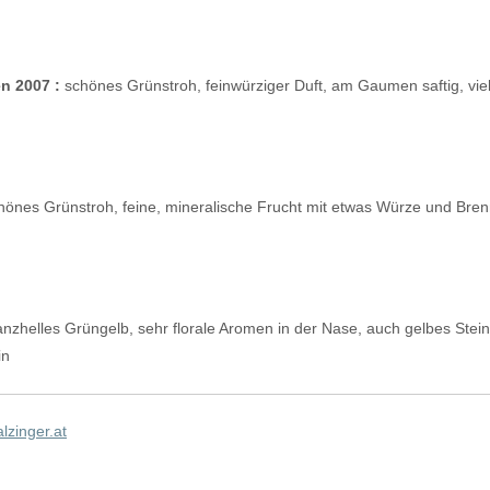
n 2007 :
schönes Grünstroh, feinwürziger Duft, am Gaumen saftig, vie
önes Grünstroh, feine, mineralische Frucht mit etwas Würze und Brenn
nzhelles Grüngelb, sehr florale Aromen in der Nase, auch gelbes Steino
in
lzinger.at