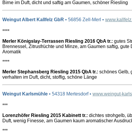
Birne im Duft, dicht und saftig am Gaumen, schöner Riesling
Weingut Albert Kallfelz GbR
• 56856 Zell-Merl •
www.kallfelz
****
Merler Königslay-Terrassen Riesling 2016 QbA tr.:
gutes St
Brennessel, Zitrusfrüchte und Minze, am Gaumen saftig, gute
Aromatik
****
Merler Stephansberg Riesling 2015 QbA tr.:
schönes Gelb, g
verhalten im Duft, dicht, stoffig, schöne Länge
Weingut Karlsmühle
• 54318 Mertesdorf •
www.weingut-karl
***
Lorenzhöfer Riesling 2015 Kabinett tr.:
dichtes strohgelb, ü
Duft, wenig Finesse, am Gaumen kaum aromatischer Ausdruc
***