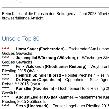
…/
[…]
Beim Klick auf die Fotos in den Beiträgen ab Juni 2023 öffnet 
browserfüllende Ansicht.
Unsere Top 30
*****
Horst Sauer (Escherndorf)
– Escherndorf Am Lumpe
Großes Gewächs
*****
Juliusspital Würzburg (Würzburg)
– Würzburger Ste
Großes Gewächs
*****
Felix Waldkirch (Rhodt unter Rietburg)
– Weyherer 
Riesling 2015 QbA tr.
*****
Heinrich Spindler (Forst)
– Forster Pechstein Rieslin
*****
Dr. Heyden (Oppenheim)
– Oppenheimer Sackträger 
Reben *** 2015 QbA tr.
*****
Künstler (Hochheim)
– Hochheimer Hölle Riesling 
Gewächs
*****
August Ziegler KG (Maikammer)
– Maikammerer Kap
Riesling 2015 Spätlese tr.
*****
Stern (Hochstadt)
– Forster Ungeheuer Riesling 2015