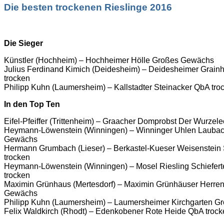
Die besten trockenen Rieslinge 2016
Die Sieger
Künstler (Hochheim) – Hochheimer Hölle Großes Gewächs
Julius Ferdinand Kimich (Deidesheim) – Deidesheimer Grain
trocken
Philipp Kuhn (Laumersheim) – Kallstadter Steinacker QbA tro
In den Top Ten
Eifel-Pfeiffer (Trittenheim) – Graacher Domprobst Der Wurzel
Heymann-Löwenstein (Winningen) – Winninger Uhlen Lauba
Gewächs
Hermann Grumbach (Lieser) – Berkastel-Kueser Weisenstei
trocken
Heymann-Löwenstein (Winningen) – Mosel Riesling Schiefer
trocken
Maximin Grünhaus (Mertesdorf) – Maximin Grünhäuser Herre
Gewächs
Philipp Kuhn (Laumersheim) – Laumersheimer Kirchgarten 
Felix Waldkirch (Rhodt) – Edenkobener Rote Heide QbA trock