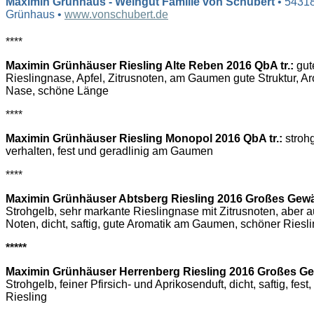
Maximin Grünhaus - Weingut Familie von Schubert
• 54318
Grünhaus •
www.vonschubert.de
****
Maximin Grünhäuser Riesling Alte Reben 2016 QbA tr.:
gut
Rieslingnase, Apfel, Zitrusnoten, am Gaumen gute Struktur, A
Nase, schöne Länge
****
Maximin Grünhäuser Riesling Monopol 2016 QbA tr.:
strohg
verhalten, fest und geradlinig am Gaumen
****
Maximin Grünhäuser Abtsberg Riesling 2016 Großes Gew
Strohgelb, sehr markante Rieslingnase mit Zitrusnoten, aber 
Noten, dicht, saftig, gute Aromatik am Gaumen, schöner Riesl
*****
Maximin Grünhäuser Herrenberg Riesling 2016 Großes G
Strohgelb, feiner Pfirsich- und Aprikosenduft, dicht, saftig, fest
Riesling