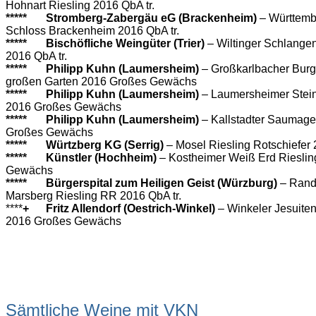
Hohnart Riesling 2016 QbA tr.
*****
Stromberg-Zabergäu eG (Brackenheim)
– Württemb
Schloss Brackenheim 2016 QbA tr.
*****
Bischöfliche Weingüter (Trier)
– Wiltinger Schlange
2016 QbA tr.
*****
Philipp Kuhn (Laumersheim)
– Großkarlbacher Burg
großen Garten 2016 Großes Gewächs
*****
Philipp Kuhn (Laumersheim)
– Laumersheimer Stein
2016 Großes Gewächs
*****
Philipp Kuhn (Laumersheim)
– Kallstadter Saumage
Großes Gewächs
*****
Würtzberg KG (Serrig)
– Mosel Riesling Rotschiefer 
*****
Künstler (Hochheim)
– Kostheimer Weiß Erd Riesli
Gewächs
*****
Bürgerspital zum Heiligen Geist (Würzburg)
– Rand
Marsberg Riesling RR 2016 QbA tr.
****
+
Fritz Allendorf (Oestrich-Winkel)
– Winkeler Jesuite
2016 Großes Gewächs
Sämtliche Weine mit VKN