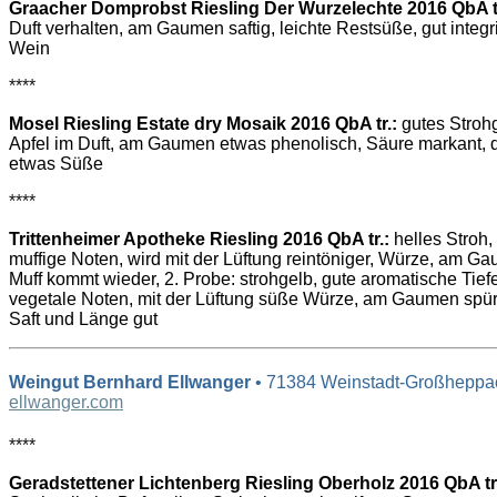
Graacher Domprobst Riesling Der Wurzelechte 2016 QbA tr
Duft verhalten, am Gaumen saftig, leichte Restsüße, gut integrie
Wein
****
Mosel Riesling Estate dry Mosaik 2016 QbA tr.:
gutes Strohg
Apfel im Duft, am Gaumen etwas phenolisch, Säure markant, 
etwas Süße
****
Trittenheimer Apotheke Riesling 2016 QbA tr.:
helles Stroh,
muffige Noten, wird mit der Lüftung reintöniger, Würze, am Gau
Muff kommt wieder, 2. Probe: strohgelb, gute aromatische Tief
vegetale Noten, mit der Lüftung süße Würze, am Gaumen spü
Saft und Länge gut
Weingut Bernhard Ellwanger
• 71384 Weinstadt-Großheppa
ellwanger.com
****
Geradstettener Lichtenberg Riesling Oberholz 2016 QbA tr