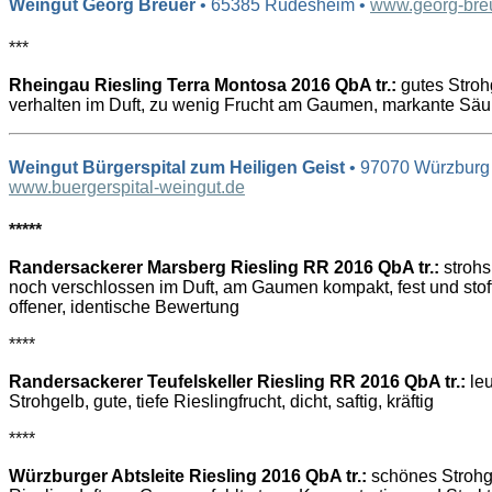
Weingut Georg Breuer
• 65385 Rüdesheim •
www.georg-bre
***
Rheingau Riesling Terra Montosa 2016 QbA tr.:
gutes Stroh
verhalten im Duft, zu wenig Frucht am Gaumen, markante Säu
Weingut Bürgerspital zum Heiligen Geist
• 97070 Würzburg
www.buergerspital-weingut.de
*****
Randersackerer Marsberg Riesling RR 2016 QbA tr.:
strohs
noch verschlossen im Duft, am Gaumen kompakt, fest und stoff
offener, identische Bewertung
****
Randersackerer Teufelskeller Riesling RR 2016 QbA tr.:
le
Strohgelb, gute, tiefe Rieslingfrucht, dicht, saftig, kräftig
****
Würzburger Abtsleite Riesling 2016 QbA tr.:
schönes Strohgel