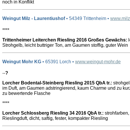
noch in Konflikt
Weingut Milz - Laurentiushof
• 54349 Trittenheim •
www.milz
****
Trittenheimer Leiterchen Riesling 2016 Großes Gewächs:
l
Strohgelb, leicht buttriger Ton, am Gaumen stoffig, guter Wein
Weingut Mohr KG
• 65391 Lorch •
www.weingut-mohr.de
--
?
Lorcher Bodental-Steinberg Riesling 2015 QbA tr.:
strohgel
im Duft, am Gaumen adstringierend, kaum Charme und zu kurz,
zu bewertende Flasche
****
Lorcher Schlossberg Riesling 34 2016 QbA tr.:
strohfarben,
Rieslingduft, dicht, saftig, fester, kompakter Riesling