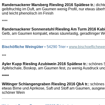
Randersackerer Marsberg Riesling 2016 Spätlese tr.:
dicht
gelbfruchtig im Duft, am Gaumen wenig Profil, nur etwas üb
und leicht phenolisch im Finish
****
Randersackerer Sonnenstuhl Riesling Am Turm 2016 Kabi
Gelb, am Gaumen kompakt, etwas säurelastig, geradliniger W
Bischöfliche Weingüter
• 54290 Trier •
www.bischoeflichewe
***
Ayler Kupp Riesling Azubiwein 2016 Spätlese tr.:
schönes S
Apfelschale, Boskop, am Gaumen fest, zu wenig Ausdruck un
*****
Wiltinger Schlangengraben Riesling 2016 QbA tr.:
schönes G
etwas Birne und Aprikose, Saft und Stoff am Gaumen, ausge
schöner Wein