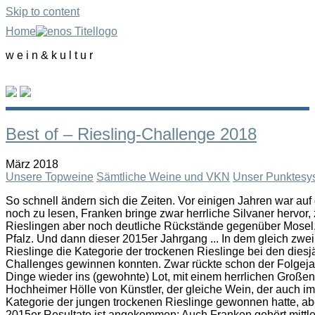
Skip to content
Home
w e i n & k u l t u r
Best of – Riesling-Challenge 2018
März 2018
Unsere Topweine
Sämtliche Weine und VKN
Unser Punktesy
So schnell ändern sich die Zeiten. Vor einigen Jahren war auf
noch zu lesen, Franken bringe zwar herrliche Silvaner hervor,
Rieslingen aber noch deutliche Rückstände gegenüber Mosel
Pfalz. Und dann dieser 2015er Jahrgang ... In dem gleich zwei
Rieslinge die Kategorie der trockenen Rieslinge bei den diesj
Challenges gewinnen konnten. Zwar rückte schon der Folgej
Dinge wieder ins (gewohnte) Lot, mit einem herrlichen Groß
Hochheimer Hölle von Künstler, der gleiche Wein, der auch im 
Kategorie der jungen trockenen Rieslinge gewonnen hatte, ab
2015er Resultate ist angekommen: Auch Franken gehört mittle