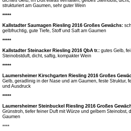
dichtes Gelb, im Duft etwas verhalten, gelbes Steinobst, dicht, k
strukturiert am Gaumen, sehr guter Wein
*****
Kallstadter Saumagen Riesling 2016 Großes Gewächs:
sch
gelbfruchtig, gute Tiefe, Stoff und Saft am Gaumen
*****
Kallstadter Steinacker Riesling 2016 QbA tr.:
gutes Gelb, fei
Steinobstduft, dicht, saftig, kompakter Wein
*****
Laumersheimer Kirschgarten Riesling 2016 Großes Gewä
Gelb, geradlinig in der Nase und am Gaumen, feste Struktur, f
und Ausdruck
*****
Laumersheimer Steinbuckel Riesling 2016 Großes Gewäc
Grünstroh, tiefer feiner Duft mit Würze und gelbem Steinobst, d
Gaumen
****