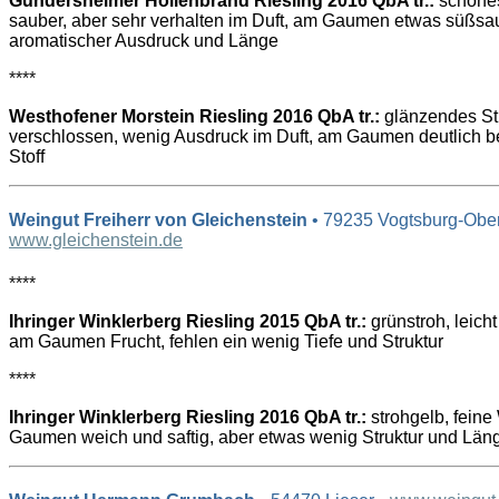
Gundersheimer Höllenbrand Riesling 2016 QbA tr.:
schönes
sauber, aber sehr verhalten im Duft, am Gaumen etwas süßsau
aromatischer Ausdruck und Länge
****
Westhofener Morstein Riesling 2016 QbA tr.:
glänzendes St
verschlossen, wenig Ausdruck im Duft, am Gaumen deutlich bes
Stoff
Weingut Freiherr von Gleichenstein
• 79235 Vogtsburg-Ober
www.gleichenstein.de
****
Ihringer Winklerberg Riesling 2015 QbA tr.:
grünstroh, leicht
am Gaumen Frucht, fehlen ein wenig Tiefe und Struktur
****
Ihringer Winklerberg Riesling 2016 QbA tr.:
strohgelb, feine
Gaumen weich und saftig, aber etwas wenig Struktur und Län