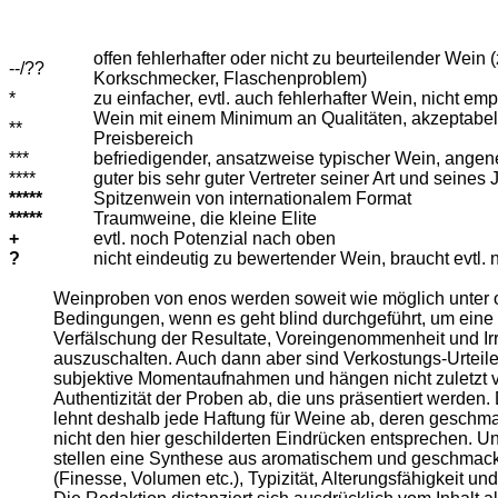
offen fehlerhafter oder nicht zu beurteilender Wein (
--/??
Korkschmecker, Flaschenproblem)
*
zu einfacher, evtl. auch fehlerhafter Wein, nicht em
Wein mit einem Minimum an Qualitäten, akzeptabe
**
Preisbereich
***
befriedigender, ansatzweise typischer Wein, angen
****
guter bis sehr guter Vertreter seiner Art und seines
*****
Spitzenwein von internationalem Format
*****
Traumweine, die kleine Elite
+
evtl. noch Potenzial nach oben
?
nicht eindeutig zu bewertender Wein, braucht evtl. 
Weinproben von enos werden soweit wie möglich unter 
Bedingungen, wenn es geht blind durchgeführt, um eine 
Verfälschung der Resultate, Voreingenommenheit und Ir
auszuschalten. Auch dann aber sind Verkostungs-Urteil
subjektive Momentaufnahmen und hängen nicht zuletzt 
Authentizität der Proben ab, die uns präsentiert werden.
lehnt deshalb jede Haftung für Weine ab, deren geschma
nicht den hier geschilderten Eindrücken entsprechen. 
stellen eine Synthese aus aromatischem und geschmack
(Finesse, Volumen etc.), Typizität, Alterungsfähigkeit un