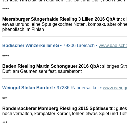
****
Meersburger Sängerhalde Riesling 3 Lilien 2016 QbA tr.:
di
etwas unrund, eine Spur gekochter Noten, kompakt, aber ohne
phenolisch im Finish
Badischer Winzerkeller eG
• 79206 Breisach •
www.badischer
****
Baden Riesling Martin Schongauer 2016 QbA:
silbriges Str
Duft, am Gaumen sehr fest, säurebetont
Weingut Stefan Bardorf
• 97236 Randersacker •
www.weingu
***
Randersackerer Marsberg Riesling 2015 Spätlese tr.:
gutes
noch verhalten, kompakter Körper, fehlen etwas Spiel und Tief
***