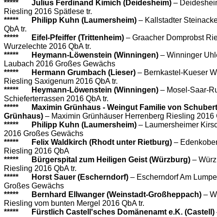
*****
Julius Ferdinand Kimich (Deidesheim)
– Deideshei
Riesling 2016 Spätlese tr.
*****
Philipp Kuhn (Laumersheim)
– Kallstadter Steinack
QbA tr.
*****
Eifel-Pfeiffer (Trittenheim)
– Graacher Domprobst Rie
Wurzelechte 2016 QbA tr.
*****
Heymann-Löwenstein (Winningen)
– Winninger Uhl
Laubach 2016 Großes Gewächs
*****
Hermann Grumbach (Lieser)
– Bernkastel-Kueser W
Riesling Saxigenum 2016 QbA tr.
*****
Heymann-Löwenstein (Winningen)
– Mosel-Saar-R
Schieferterrassen 2016 QbA tr.
*****
Maximin Grünhaus - Weingut Familie von Schubert
Grünhaus)
– Maximin Grünhäuser Herrenberg Riesling 201
*****
Philipp Kuhn (Laumersheim)
– Laumersheimer Kirsc
2016 Großes Gewächs
*****
Felix Waldkirch (Rhodt unter Rietburg)
– Edenkobe
Riesling 2016 QbA
*****
Bürgerspital zum Heiligen Geist (Würzburg)
– Würz
Riesling 2016 QbA tr.
*****
Horst Sauer (Escherndorf)
– Escherndorf Am Lumpe
Großes Gewächs
*****
Bernhard Ellwanger (Weinstadt-Großheppach)
– W
Riesling vom bunten Mergel 2016 QbA tr.
*****
Fürstlich Castell'sches Domänenamt e.K. (Castell)