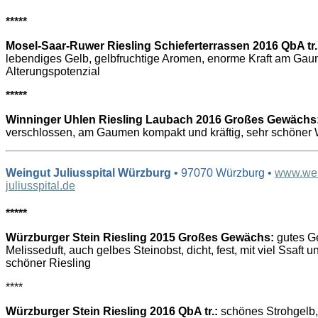
*****
Mosel-Saar-Ruwer Riesling Schieferterrassen 2016 QbA tr.
lebendiges Gelb, gelbfruchtige Aromen, enorme Kraft am Gau
Alterungspotenzial
*****
Winninger Uhlen Riesling Laubach 2016 Großes Gewächs
verschlossen, am Gaumen kompakt und kräftig, sehr schöner 
Weingut Juliusspital Würzburg
• 97070 Würzburg •
www.wei
juliusspital.de
*****
Würzburger Stein Riesling 2015 Großes Gewächs:
gutes Ge
Melisseduft, auch gelbes Steinobst, dicht, fest, mit viel Ssaft un
schöner Riesling
****
Würzburger Stein Riesling 2016 QbA tr.:
schönes Strohgelb,