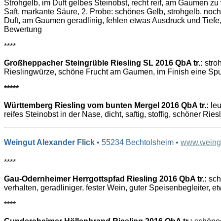
Strohgelb, im Duft gelbes Steinobst, recht reif, am Gaumen zu
Saft, markante Säure, 2. Probe: schönes Gelb, strohgelb, noch
Duft, am Gaumen geradlinig, fehlen etwas Ausdruck und Tiefe,
Bewertung
****
Großheppacher Steingrüble Riesling SL 2016 QbA tr.:
stroh
Rieslingwürze, schöne Frucht am Gaumen, im Finish eine Spu
*****
Württemberg Riesling vom bunten Mergel 2016 QbA tr.:
leu
reifes Steinobst in der Nase, dicht, saftig, stoffig, schöner Ries
Weingut Alexander Flick
• 55234 Bechtolsheim •
www.weingu
****
Gau-Odernheimer Herrgottspfad Riesling 2016 QbA tr.:
sch
verhalten, geradliniger, fester Wein, guter Speisenbegleiter, 
****