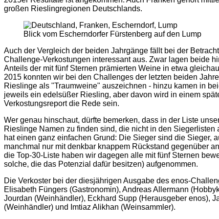
großen Rieslingregionen Deutschlands.
Blick vom Escherndorfer Fürstenberg auf den Lump
Auch der Vergleich der beiden Jahrgänge fällt bei der Betrach
Challenge-Verkostungen interessant aus. Zwar lagen beide hin
Anteils der mit fünf Sternen prämierten Weine in etwa gleichau
2015 konnten wir bei den Challenges der letzten beiden Jahre
Rieslinge als "Traumweine" auszeichnen - hinzu kamen in b
jeweils ein edelsüßer Riesling, aber davon wird in einem spät
Verkostungsreport die Rede sein.
Wer genau hinschaut, dürfte bemerken, dass in der Liste unse
Rieslinge Namen zu finden sind, die nicht in den Siegerlisten
hat einen ganz einfachen Grund: Die Sieger sind die Sieger,
manchmal nur mit denkbar knappem Rückstand gegenüber an
die Top-30-Liste haben wir dagegen alle mit fünf Sternen bew
solche, die das Potenzial dafür besitzen) aufgenommen.
Die Verkoster bei der diesjährigen Ausgabe des enos-Challe
Elisabeth Füngers (Gastronomin), Andreas Allermann (Hobby
Jourdan (Weinhändler), Eckhard Supp (Herausgeber enos), J
(Weinhändler) und Imtiaz Alikhan (Weinsammler).