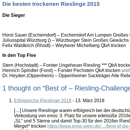
Die besten trockenen Rieslinge 2015
Die Sieger
Horst Sauer (Escherndorf) – Escherndorf Am Lumpen Große
Juliusspital Würzburg () – Würzburger Stein Großes Gewächs
Felix Waldkirch (Rhodt) – Weyherer Michelberg QbA trocken
In den Top Five
Stern (Hochstadt) – Forster Ungeheuer Riesling *** QbA trock
Heinrich Spindler (Forst) – Forster Pechstein QbA trocken
und
Dr. Heyden (Oppenheim) – Oppenheimer Sackträger Alte Reb
1 thought on “
Best of – Riesling-Challeng
Erfolgreiche Rieslinge 2018
-
13. März 2018
[…] Unsere Rieslinge waren erfolgreich bei der deutsch
Verkostung von enos: 3. Platz für unsere edelsüße 2016
„SL“ und 5 Sterne und damit Top-30 für den 2016er Ries
Mergel* trocken
https://www.enos-wein.de/…/best-of-die-