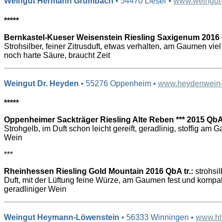
Weingut Hermann Grumbach
• 54470 Lieser •
www.weingut
*****
Bernkastel-Kueser Weisenstein Riesling Saxigenum 2016 Q
Strohsilber, feiner Zitrusduft, etwas verhalten, am Gaumen viel 
noch harte Säure, braucht Zeit
Weingut Dr. Heyden
• 55276 Oppenheim •
www.heydenwein
*****
Oppenheimer Sackträger Riesling Alte Reben *** 2015 QbA 
Strohgelb, im Duft schon leicht gereift, geradlinig, stoffig am
Wein
***
Rheinhessen Riesling Gold Mountain 2016 QbA tr.:
strohsil
Duft, mit der Lüftung feine Würze, am Gaumen fest und kompak
geradliniger Wein
Weingut Heymann-Löwenstein
• 56333 Winningen •
www.hl