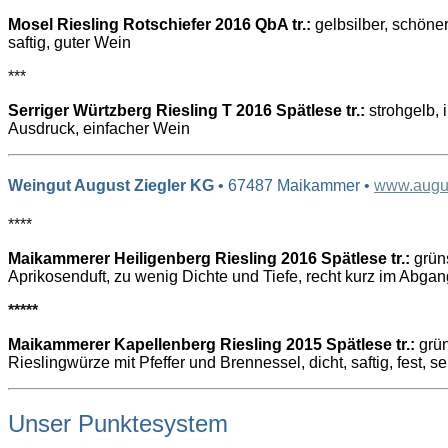
Mosel Riesling Rotschiefer 2016 QbA tr.:
gelbsilber, schöner 
saftig, guter Wein
***
Serriger Würtzberg Riesling T 2016 Spätlese tr.:
strohgelb, 
Ausdruck, einfacher Wein
Weingut August Ziegler KG
• 67487 Maikammer •
www.augus
****
Maikammerer Heiligenberg Riesling 2016 Spätlese tr.:
grüns
Aprikosenduft, zu wenig Dichte und Tiefe, recht kurz im Abgan
*****
Maikammerer Kapellenberg Riesling 2015 Spätlese tr.:
grün
Rieslingwürze mit Pfeffer und Brennessel, dicht, saftig, fest, s
Unser Punktesystem