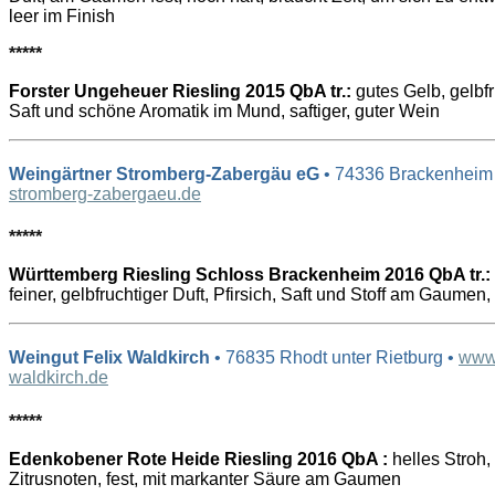
leer im Finish
*****
Forster Ungeheuer Riesling 2015 QbA tr.:
gutes Gelb, gelbfru
Saft und schöne Aromatik im Mund, saftiger, guter Wein
Weingärtner Stromberg-Zabergäu eG
• 74336 Brackenheim
stromberg-zabergaeu.de
*****
Württemberg Riesling Schloss Brackenheim 2016 QbA tr.:
feiner, gelbfruchtiger Duft, Pfirsich, Saft und Stoff am Gaume
Weingut Felix Waldkirch
• 76835 Rhodt unter Rietburg •
www
waldkirch.de
*****
Edenkobener Rote Heide Riesling 2016 QbA :
helles Stroh, 
Zitrusnoten, fest, mit markanter Säure am Gaumen