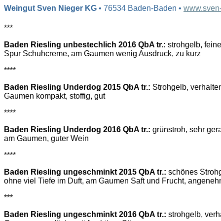
Weingut Sven Nieger KG
• 76534 Baden-Baden •
www.sven-
***
Baden Riesling unbestechlich 2016 QbA tr.:
strohgelb, feine
Spur Schuhcreme, am Gaumen wenig Ausdruck, zu kurz
****
Baden Riesling Underdog 2015 QbA tr.:
Strohgelb, verhalte
Gaumen kompakt, stoffig, gut
****
Baden Riesling Underdog 2016 QbA tr.:
grünstroh, sehr gera
am Gaumen, guter Wein
****
Baden Riesling ungeschminkt 2015 QbA tr.:
schönes Strohg
ohne viel Tiefe im Duft, am Gaumen Saft und Frucht, angene
***
Baden Riesling ungeschminkt 2016 QbA tr.:
strohgelb, verh