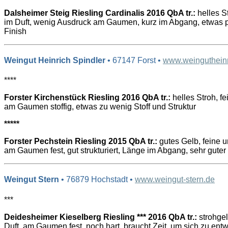
Dalsheimer Steig Riesling Cardinalis 2016 QbA tr.:
helles S
im Duft, wenig Ausdruck am Gaumen, kurz im Abgang, etwas 
Finish
Weingut Heinrich Spindler
• 67147 Forst •
www.weingutheinr
****
Forster Kirchenstück Riesling 2016 QbA tr.:
helles Stroh, fe
am Gaumen stoffig, etwas zu wenig Stoff und Struktur
*****
Forster Pechstein Riesling 2015 QbA tr.:
gutes Gelb, feine u
am Gaumen fest, gut strukturiert, Länge im Abgang, sehr guter
Weingut Stern
• 76879 Hochstadt •
www.weingut-stern.de
***
Deidesheimer Kieselberg Riesling *** 2016 QbA tr.:
strohgel
Duft, am Gaumen fest, noch hart, braucht Zeit, um sich zu ent