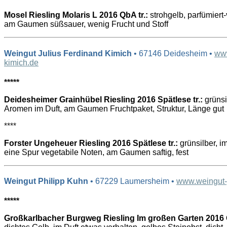
Mosel Riesling Molaris L 2016 QbA tr.:
strohgelb, parfümiert-
am Gaumen süßsauer, wenig Frucht und Stoff
Weingut Julius Ferdinand Kimich
• 67146 Deidesheim •
www
kimich.de
*****
Deidesheimer Grainhübel Riesling 2016 Spätlese tr.:
grünsi
Aromen im Duft, am Gaumen Fruchtpaket, Struktur, Länge gut
****
Forster Ungeheuer Riesling 2016 Spätlese tr.:
grünsilber, im
eine Spur vegetabile Noten, am Gaumen saftig, fest
Weingut Philipp Kuhn
• 67229 Laumersheim •
www.weingut-
*****
Großkarlbacher Burgweg Riesling Im großen Garten 201