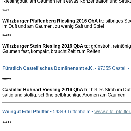
Rieslingduft, am Gaumen fehlt etwas Konzentration und Strukt
****
Würzburger Pfaffenberg Riesling 2016 QbA tr.:
silbriges St
im Duft und am Gaumen, zu wenig Saft und Spiel
*****
Würzburger Stein Riesling 2016 QbA tr.:
grünstroh, reintönig
Gaumen fest, kompakt, braucht Zeit zum Reifen
Fürstlich Castell'sches Domänenamt e.K.
• 97355 Castell •
*****
Casteller Hohnart Riesling 2016 QbA tr.:
helles Stroh im Duft
saftig und stoffig, schöne gelbfruchtige Aromen am Gaumen
Weingut Eifel-Pfeiffer
• 54349 Trittenheim •
www.eifel-pfeiffer
*****