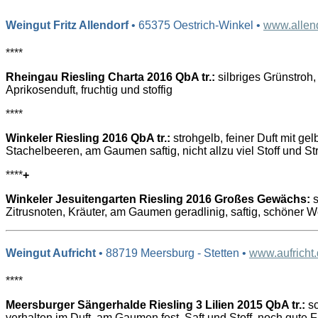
Weingut Fritz Allendorf
• 65375 Oestrich-Winkel •
www.allend
****
Rheingau Riesling Charta 2016 QbA tr.:
silbriges Grünstroh,
Aprikosenduft, fruchtig und stoffig
****
Winkeler Riesling 2016 QbA tr.:
strohgelb, feiner Duft mit ge
Stachelbeeren, am Gaumen saftig, nicht allzu viel Stoff und St
****
+
Winkeler Jesuitengarten Riesling 2016 Großes Gewächs:
s
Zitrusnoten, Kräuter, am Gaumen geradlinig, saftig, schöner W
Weingut Aufricht
• 88719 Meersburg - Stetten •
www.aufricht
****
Meersburger Sängerhalde Riesling 3 Lilien 2015 QbA tr.:
sc
verhalten im Duft, am Gaumen fest, Saft und Stoff, noch gute F