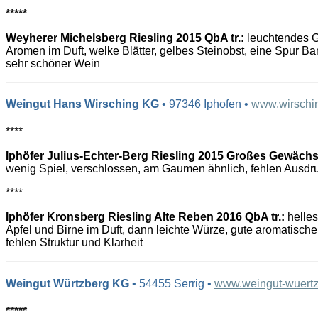
*****
Weyherer Michelsberg Riesling 2015 QbA tr.:
leuchtendes Ge
Aromen im Duft, welke Blätter, gelbes Steinobst, eine Spur Ban
sehr schöner Wein
Weingut Hans Wirsching KG
• 97346 Iphofen •
www.wirschi
****
Iphöfer Julius-Echter-Berg Riesling 2015 Großes Gewächs
wenig Spiel, verschlossen, am Gaumen ähnlich, fehlen Ausdru
****
Iphöfer Kronsberg Riesling Alte Reben 2016 QbA tr.:
helles
Apfel und Birne im Duft, dann leichte Würze, gute aromatisc
fehlen Struktur und Klarheit
Weingut Würtzberg KG
• 54455 Serrig •
www.weingut-wuertz
*****