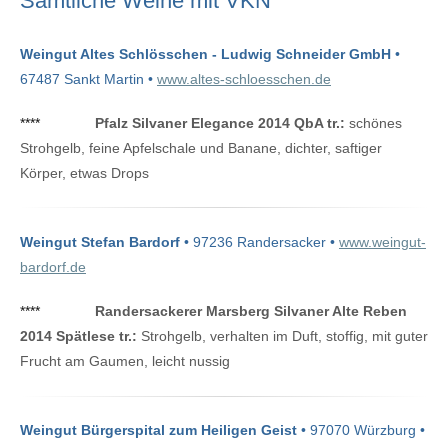
Sämtliche Weine mit VKN
Weingut Altes Schlösschen - Ludwig Schneider GmbH
•
67487 Sankt Martin •
www.altes-schloesschen.de
****
Pfalz Silvaner Elegance 2014 QbA tr.:
schönes
Strohgelb, feine Apfelschale und Banane, dichter, saftiger
Körper, etwas Drops
Weingut Stefan Bardorf
• 97236 Randersacker •
www.weingut-
bardorf.de
****
Randersackerer Marsberg Silvaner Alte Reben
2014 Spätlese tr.:
Strohgelb, verhalten im Duft, stoffig, mit guter
Frucht am Gaumen, leicht nussig
Weingut Bürgerspital zum Heiligen Geist
• 97070 Würzburg •