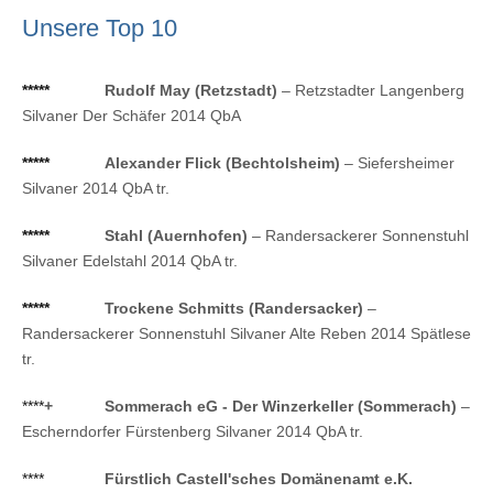
Unsere Top 10
*****
Rudolf May (Retzstadt)
– Retzstadter Langenberg
Silvaner Der Schäfer 2014 QbA
*****
Alexander Flick (Bechtolsheim)
– Siefersheimer
Silvaner 2014 QbA tr.
*****
Stahl (Auernhofen)
– Randersackerer Sonnenstuhl
Silvaner Edelstahl 2014 QbA tr.
*****
Trockene Schmitts (Randersacker)
–
Randersackerer Sonnenstuhl Silvaner Alte Reben 2014 Spätlese
tr.
****
+
Sommerach eG - Der Winzerkeller (Sommerach)
–
Escherndorfer Fürstenberg Silvaner 2014 QbA tr.
****
Fürstlich Castell'sches Domänenamt e.K.