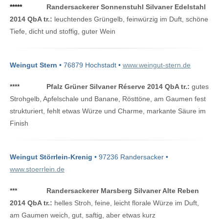
*****
Randersackerer Sonnenstuhl Silvaner Edelstahl
2014 QbA tr.:
leuchtendes Grüngelb, feinwürzig im Duft, schöne
Tiefe, dicht und stoffig, guter Wein
Weingut Stern
• 76879 Hochstadt •
www.weingut-stern.de
****
Pfalz Grüner Silvaner Réserve 2014 QbA tr.:
gutes
Strohgelb, Apfelschale und Banane, Rösttöne, am Gaumen fest
strukturiert, fehlt etwas Würze und Charme, markante Säure im
Finish
Weingut Störrlein-Krenig
• 97236 Randersacker •
www.stoerrlein.de
***
Randersackerer Marsberg Silvaner Alte Reben
2014 QbA tr.:
helles Stroh, feine, leicht florale Würze im Duft,
am Gaumen weich, gut, saftig, aber etwas kurz