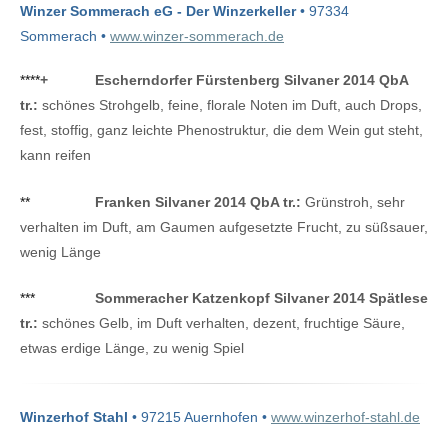
Winzer Sommerach eG - Der Winzerkeller
• 97334
Sommerach •
www.winzer-sommerach.de
****
+
Escherndorfer Fürstenberg Silvaner 2014 QbA
tr.:
schönes Strohgelb, feine, florale Noten im Duft, auch Drops,
fest, stoffig, ganz leichte Phenostruktur, die dem Wein gut steht,
kann reifen
**
Franken Silvaner 2014 QbA tr.:
Grünstroh, sehr
verhalten im Duft, am Gaumen aufgesetzte Frucht, zu süßsauer,
wenig Länge
***
Sommeracher Katzenkopf Silvaner 2014 Spätlese
tr.:
schönes Gelb, im Duft verhalten, dezent, fruchtige Säure,
etwas erdige Länge, zu wenig Spiel
Winzerhof Stahl
• 97215 Auernhofen •
www.winzerhof-stahl.de