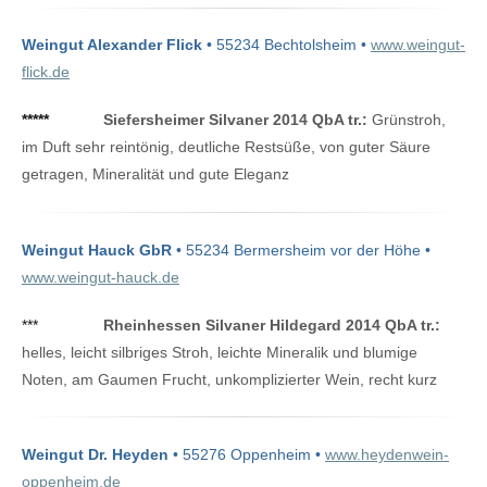
Weingut Alexander Flick
• 55234 Bechtolsheim •
www.weingut-
flick.de
*****
Siefersheimer Silvaner 2014 QbA tr.:
Grünstroh,
im Duft sehr reintönig, deutliche Restsüße, von guter Säure
getragen, Mineralität und gute Eleganz
Weingut Hauck GbR
• 55234 Bermersheim vor der Höhe •
www.weingut-hauck.de
***
Rheinhessen Silvaner Hildegard 2014 QbA tr.:
helles, leicht silbriges Stroh, leichte Mineralik und blumige
Noten, am Gaumen Frucht, unkomplizierter Wein, recht kurz
Weingut Dr. Heyden
• 55276 Oppenheim •
www.heydenwein-
oppenheim.de