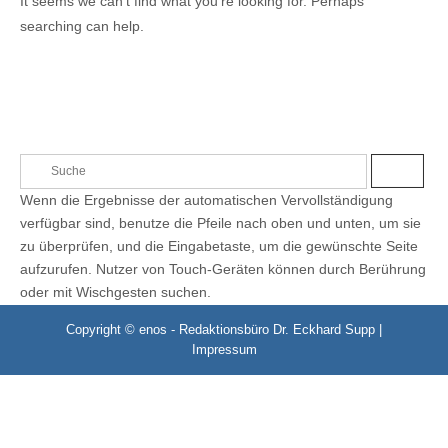
It seems we can’t find what you’re looking for. Perhaps
searching can help.
S
S
e
U
Wenn die Ergebnisse der automatischen Vervollständigung
C
a
H
verfügbar sind, benutze die Pfeile nach oben und unten, um sie
E
r
zu überprüfen, und die Eingabetaste, um die gewünschte Seite
c
aufzurufen. Nutzer von Touch-Geräten können durch Berührung
h
oder mit Wischgesten suchen.
f
o
Copyright © enos - Redaktionsbüro Dr. Eckhard Supp |
r
Impressum
: