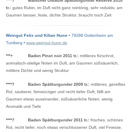
****
?
Malscher Ölbaum Spätburgunder Reserve 2010
tr.:
gutes Rubin, im Duft nicht ganz reintönig, sehr reduktiv, am
Gaumen besser, feste, dichte Struktur, braucht noch Zeit
Weingut Felix und Kilian Hunn
• 79288 Gottenheim am
Tuniberg •
www.weingut-hunn.de
***
+
Baden Pinot noir 2011 tr.:
mittleres Kirschrot,
animalisch-stielige Noten im Duft, am Gaumen süßsäuerlich,
mittlere Dichte und wenig Struktur
****
?
Baden Spätburgunder 2009 tr.:
mittleres, gereiftes
Rot, sauberer, feinwürziger und recht tiefer Duft, fällt am
Gaumen etwas auseinander, süßsäuerliche Noten, wenig
Aromatik und Tiefe
****
?
Baden Spätburgunder 2011 tr.:
frisches, schönes
Rot, recht tiefer, noch etwas verschlossener Duft, viel Finesse,