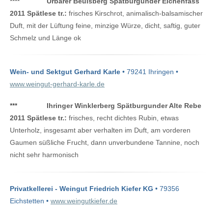
****
Urbarer Beulsberg Spätburgunder Eichenfass
2011 Spätlese tr.:
frisches Kirschrot, animalisch-balsamischer
Duft, mit der Lüftung feine, minzige Würze, dicht, saftig, guter
Schmelz und Länge ok
Wein- und Sektgut Gerhard Karle
• 79241 Ihringen •
www.weingut-gerhard-karle.de
***
Ihringer Winklerberg Spätburgunder Alte Rebe
2011 Spätlese tr.:
frisches, recht dichtes Rubin, etwas
Unterholz, insgesamt aber verhalten im Duft, am vorderen
Gaumen süßliche Frucht, dann unverbundene Tannine, noch
nicht sehr harmonisch
Privatkellerei - Weingut Friedrich Kiefer KG
• 79356
Eichstetten •
www.weingutkiefer.de