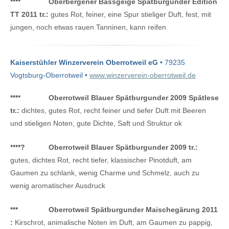
****
Oberbergener Bassgeige Spätburgunder Edition
TT 2011 tr.:
gutes Rot, feiner, eine Spur stieliger Duft, fest, mit
jungen, noch etwas rauen Tanninen, kann reifen
Kaiserstühler Winzerverein Oberrotweil eG
• 79235
Vogtsburg-Oberrotweil •
www.winzerverein-oberrotweil.de
****
Oberrotweil Blauer Spätburgunder 2009 Spätlese
tr.:
dichtes, gutes Rot, recht feiner und tiefer Duft mit Beeren
und stieligen Noten, gute Dichte, Saft und Struktur ok
****
?
Oberrotweil Blauer Spätburgunder 2009 tr.:
gutes, dichtes Rot, recht tiefer, klassischer Pinotduft, am
Gaumen zu schlank, wenig Charme und Schmelz, auch zu
wenig aromatischer Ausdruck
***
Oberrotweil Spätburgunder Maischegärung 2011
:
Kirschrot, animalische Noten im Duft, am Gaumen zu pappig,