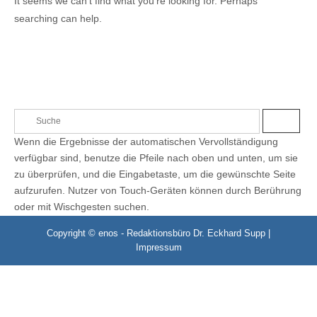
It seems we can’t find what you’re looking for. Perhaps
searching can help.
S
S
e
U
Wenn die Ergebnisse der automatischen Vervollständigung
C
a
H
verfügbar sind, benutze die Pfeile nach oben und unten, um sie
E
r
zu überprüfen, und die Eingabetaste, um die gewünschte Seite
c
aufzurufen. Nutzer von Touch-Geräten können durch Berührung
h
oder mit Wischgesten suchen.
f
o
Copyright © enos - Redaktionsbüro Dr. Eckhard Supp |
r
Impressum
: