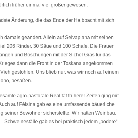
ürlich früher einmal viel größer gewesen.
ndste Änderung, die das Ende der Halbpacht mit sich
h damals geändert. Allein auf Selvapiana mit seinen
iel 206 Rinder, 30 Säue und 100 Schafe. Die Frauen
Hängen und Böschungen mit der Sichel Gras für das
s Krieges dann die Front in der Toskana angekommen
 Vieh gestohlen. Uns blieb nur, was wir noch auf einem
buono, besaßen.
esamte agro-pastorale Realität früherer Zeiten ging mit
 Auch auf Fèlsina gab es eine umfassende bäuerliche
g seiner Bewohner sicherstellte. Wir hatten Weinbau,
– Schweineställe gab es bei praktisch jedem „­podere“