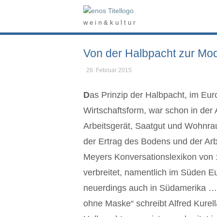
Skip
Home
to
w e i n & k u l t u r
content
Von der Halbpacht zur Mo
28. Februar 2015
D
as Prinzip der Halbpacht, im Eu
Wirtschaftsform, war schon in der 
Arbeitsgerät, Saatgut und Wohnrau
der Ertrag des Bodens und der Arbe
Meyers Konversationslexikon von 1
verbreitet, namentlich im Süden E
neuerdings auch in Südamerika …“
ohne Maske“ schreibt Alfred Kurel