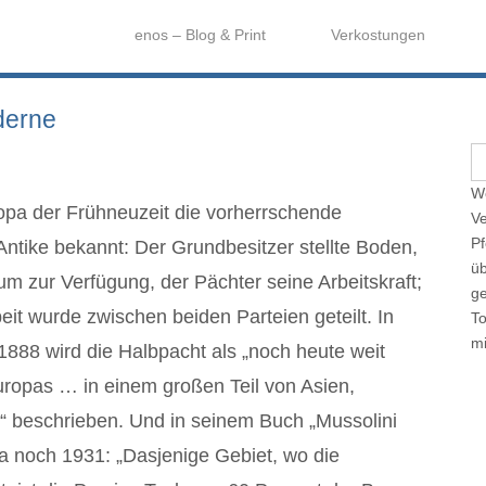
enos – Blog & Print
Verkostungen
derne
S
e
We
a
ropa der Frühneuzeit die vorherrschende
Ve
r
Pf
Antike bekannt: Der Grundbesitzer stellte Boden,
c
üb
h
m zur Verfügung, der Pächter seine Arbeitskraft;
ge
f
it wurde zwischen beiden Parteien geteilt. In
T
o
mi
888 wird die Halbpacht als „noch heute weit
r
:
uropas … in einem großen Teil von Asien,
 beschrieben. Und in seinem Buch „Mussolini
la noch 1931: „Dasjenige Gebiet, wo die