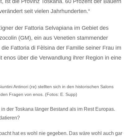
t, ist die Provinz Toskana. 60 Prozent der Bauern
verändert seit vielen Jahrhunderten.“
Eigner der Fattoria Selvapiana im Gebiet des
zocolin (GM), ein aus Venetien stammender
die Fattoria di Fèlsina der Familie seiner Frau im
it enos über die Verwandlung ihrer Region in eine
tini Antinori (re) stellten sich in den historischen Salons
 den Fragen von enos. (Fotos: E. Supp)
in der Toskana länger Bestand als im Rest Europas.
datieren?
bpacht hat es wohl nie gegeben. Das wäre wohl auch gar