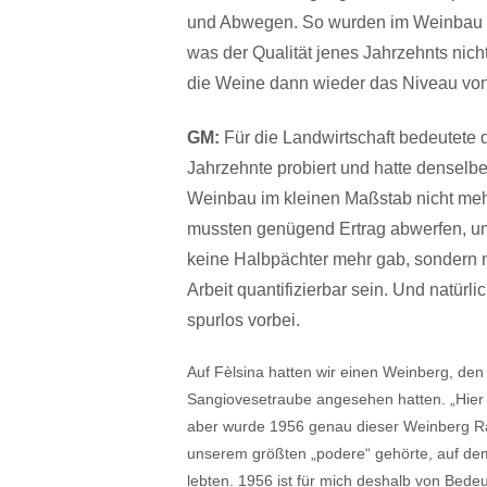
und Abwegen. So wurden im Weinbau d
was der Qualität jenes Jahrzehnts nicht
die Weine dann wieder das Niveau vo
GM:
Für die Landwirtschaft bedeutete 
Jahrzehnte probiert und hatte denselbe
Weinbau im kleinen Maßstab nicht mehr
mussten genügend Ertrag abwerfen, um d
keine Halbpächter mehr gab, sondern n
Arbeit quantifizierbar sein. Und natürl
spurlos vorbei.
Auf Fèlsina hatten wir einen Weinberg, den
Sangiovesetraube angesehen hatten. „Hier 
aber wurde 1956 genau dieser Weinberg Ra
unserem größten „podere“ gehörte, auf dem
lebten. 1956 ist für mich deshalb von Bede