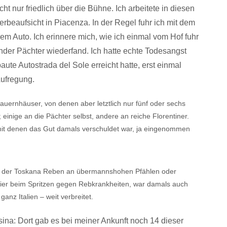
ht nur friedlich über die Bühne. Ich arbeitete in diesen
erbeaufsicht in Piacenza. In der Regel fuhr ich mit dem
m Auto. Ich erinnere mich, wie ich einmal vom Hof fuhr
nder Pächter wiederfand. Ich hatte echte Todes­angst
ute Autostrada del Sole erreicht hatte, erst einmal
Aufregung.
auern­häuser, von denen aber letztlich nur fünf oder sechs
 einige an die Pächter selbst, andere an reiche Florentiner.
 mit denen das Gut damals verschuldet war, ja eingenommen
in der Toskana Reben an übermannshohen Pfählen oder
er beim Spritzen gegen Rebkrankheiten, war damals auch
ganz Italien – weit verbreitet.
ina: Dort gab es bei meiner Ankunft noch 14 dieser