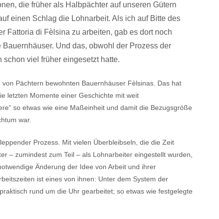
nen, die früher als Halbpächter auf unseren Gütern
 auf einen Schlag die Lohnarbeit. Als ich auf Bitte des
er Fattoria di Fèlsina zu arbeiten, gab es dort noch
 Bauernhäuser. Und das, obwohl der Prozess der
chon viel früher eingesetzt hatte.
en, von Pächtern bewohnten Bauernhäuser Fèlsinas. Das hat
e letzten ­Momente einer Geschichte mit weit
ere“ so etwas wie eine Maßeinheit und damit die Bezugsgröße
chtum war.
ppender Prozess. Mit vielen Überbleibseln, die die Zeit
er – zumindest zum Teil – als Lohnarbeiter eingestellt wurden,
 notwendige Änderung der Idee von Arbeit und ihrer
rbeitszeiten ist eines von ihnen: Unter dem System der
praktisch rund um die Uhr gearbeitet; so etwas wie festgelegte