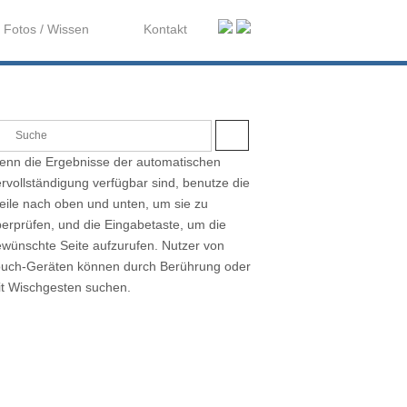
Fotos / Wissen
Kontakt
S
U
nn die Ergebnisse der automatischen
C
H
rvollständigung verfügbar sind, benutze die
E
eile nach oben und unten, um sie zu
erprüfen, und die Eingabetaste, um die
wünschte Seite aufzurufen. Nutzer von
ouch-Geräten können durch Berührung oder
t Wischgesten suchen.