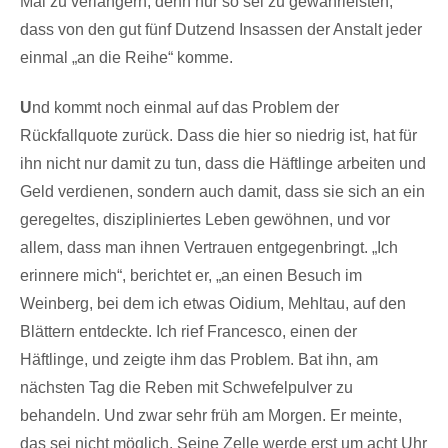
Mal zu verlängern, denn nur so sei zu gewährleisten,
dass von den gut fünf Dutzend Insassen der Anstalt jeder
einmal „an die Reihe“ komme.
U
nd kommt noch einmal auf das Problem der
Rückfallquote zurück. Dass die hier so niedrig ist, hat für
ihn nicht nur damit zu tun, dass die Häftlinge arbeiten und
Geld verdienen, sondern auch damit, dass sie sich an ein
geregeltes, diszipliniertes Leben gewöhnen, und vor
allem, dass man ihnen Vertrauen entgegenbringt. „Ich
erinnere mich“, berichtet er, „an einen Besuch im
Weinberg, bei dem ich etwas Oidium, Mehltau, auf den
Blättern entdeckte. Ich rief Francesco, einen der
Häftlinge, und zeigte ihm das Problem. Bat ihn, am
nächsten Tag die Reben mit Schwefelpulver zu
behandeln. Und zwar sehr früh am Morgen. Er meinte,
das sei nicht möglich. Seine Zelle werde erst um acht Uhr