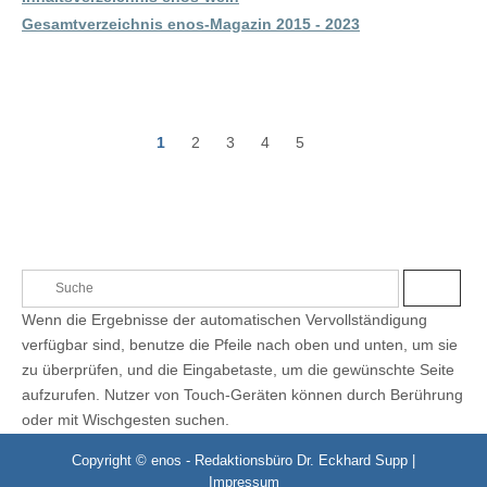
Gesamtverzeichnis enos-Magazin 2015 - 2023
1
2
3
4
5
P
o
s
t
S
S
s
e
U
Wenn die Ergebnisse der automatischen Vervollständigung
C
a
H
n
verfügbar sind, benutze die Pfeile nach oben und unten, um sie
E
r
zu überprüfen, und die Eingabetaste, um die gewünschte Seite
a
c
aufzurufen. Nutzer von Touch-Geräten können durch Berührung
h
v
oder mit Wischgesten suchen.
f
i
o
Copyright © enos - Redaktionsbüro Dr. Eckhard Supp |
r
Impressum