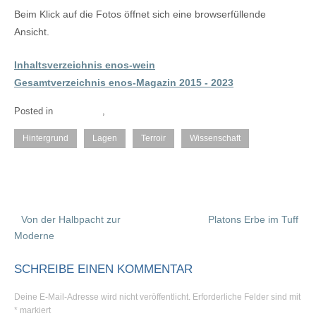
Beim Klick auf die Fotos öffnet sich eine browserfüllende
Ansicht.
Inhaltsverzeichnis enos-wein
Gesamtverzeichnis enos-Magazin 2015 - 2023
Posted in
Hintergrund
,
Philosophie
Hintergrund
Lagen
Terroir
Wissenschaft
Von der Halbpacht zur
Platons Erbe im Tuff
P
Moderne
o
SCHREIBE EINEN KOMMENTAR
s
Deine E-Mail-Adresse wird nicht veröffentlicht.
Erforderliche Felder sind mit
t
*
markiert