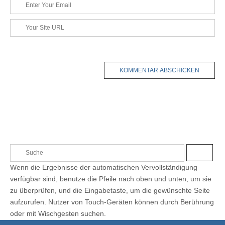
i
E
m
-
e
o
W
M
*
n
e
a
b
i
s
l
i
-
t
A
e
d
r
e
s
s
S
e
S
e
*
U
Wenn die Ergebnisse der automatischen Vervollständigung
C
a
H
verfügbar sind, benutze die Pfeile nach oben und unten, um sie
E
r
zu überprüfen, und die Eingabetaste, um die gewünschte Seite
c
aufzurufen. Nutzer von Touch-Geräten können durch Berührung
h
oder mit Wischgesten suchen.
f