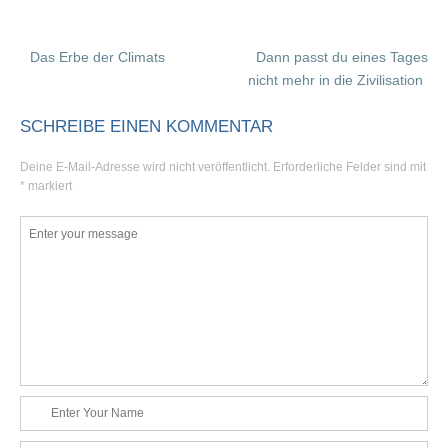
Das Erbe der Climats
Dann passt du eines Tages
P
nicht mehr in die Zivilisation
o
SCHREIBE EINEN KOMMENTAR
s
Deine E-Mail-Adresse wird nicht veröffentlicht.
Erforderliche Felder sind mit
t
*
markiert
n
K
a
o
m
v
m
i
e
n
g
t
a
a
N
r
t
a