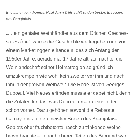
Eric Janin vom Weingut Paul Janin & fils zählt zu den besten Erzeugern
des Beaujolais.
„…
e
in genialer Weinhändler aus dem Örtchen Crêches-
sur-Saône“, würde die Geschichte weitergehen und von
einem Marketinggenie handeln, das sich Anfang der
1950er Jahre, gerade mal 17 Jahre alt, aufmachte, die
Weinlandschaft seiner Heimatregion so gründlich
umzukrempeln wie wohl kein zweiter vor ihm und nach
ihm in der großen Weinwelt. Die Rede ist von Georges
Dubœuf. Viel Neues erfinden musste er dabei nicht, denn
die Zutaten für das, was Dubœuf ersann, existierten
schon vorher. Dazu gehörten sowohl die Rebsorte
Gamay, die auf den meisten Böden des Beaujolais-
Gebiets eher fruchtbetonte, rasch zu trinkende Weine
hervorbrachte – in nördlicheren Teilen des Burgund war