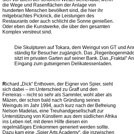
die Wege und Rasenflächen der Anlage von
hunderten Menschen bevölkert sind, die hier ihr
mitgebrachtes Picknick, die Leistungen des
Restaurants oder auch schlicht die Sonne genießen.
Oder eben die Kunstwerke, die über den gesamten
Komplex verstreut sind.
Die Skulpturen auf Tokara, dem Weingut von GT und Anne
ständig für Besucher zugängich. Das „Regenbogenmädc
sitzt im privaten Garten auf seiner Bank. Das „Fraktal“ 
Eingang zum gutseigenen Delikatessenladen.
R
ichard „Dick“ Enthoven, der Eigner von Spier, sieht
sich dabei – im Unterschied zu Graff und den
Ferreiras – nicht so sehr als Sammler, wohl aber als
Mäzen, der schon bald nach Gründung seines
Weinguts im Jahr 1994, auch kurz nach der Befreiung
Nelson Madelas, eine Treuhandgesellschaft zur
Unterstützung von Künstlern aus dem südlichen Afrika
ins Leben rief, mit deren Hilfe diesen ein
regelmäßiges Einkommen generiert werden sollte.
Dazu kam eine „Spier Arts Academy“, die inzwischen