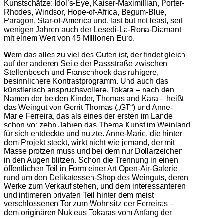
Kunstschätze: Idol’s-Eye, Kaiser-Maximillian, Porter-
Rhodes, Windsor, Hope-of-Africa, Begum-Blue,
Paragon, Star-of-America und, last but not least, seit
wenigen Jahren auch der Lesedi-La-Rona-Diamant
mit einem Wert von 45 Millionen Euro.
W
em das alles zu viel des Guten ist, der findet gleich
auf der anderen Seite der Passstraße zwischen
Stellenbosch und Franschhoek das ruhigere,
besinnlichere Kontrastprogramm. Und auch das
künstlerisch anspruchsvollere. Tokara – nach den
Namen der beiden Kinder, Thomas and Kara – heißt
das Weingut von Gerrit Thomas („GT“) und Anne-
Marie Ferreira, das als eines der ersten im Lande
schon vor zehn Jahren das Thema Kunst im Weinland
für sich entdeckte und nutzte. Anne-Marie, die hinter
dem Projekt steckt, wirkt nicht wie jemand, der mit
Masse protzen muss und bei dem nur Dollarzeichen
in den Augen blitzen. Schon die Trennung in einen
öffentlichen Teil in Form einer Art Open-Air-Galerie
rund um den Delikatessen-Shop des Weinguts, deren
Werke zum Verkauf stehen, und dem interessanteren
und intimeren privaten Teil hinter dem meist
verschlossenen Tor zum Wohnsitz der Ferreiras –
dem originären Nukleus Tokaras vom Anfang der