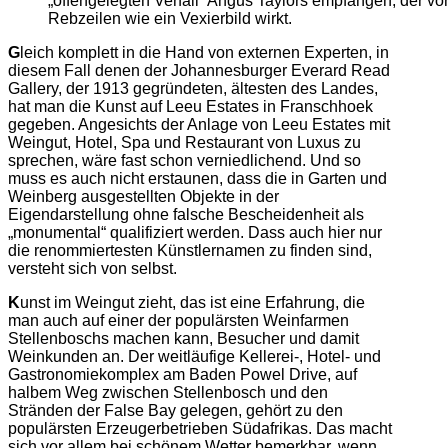
„offengelegten Verfall“ Angus Taylors empfangen, der 
Rebzeilen wie ein Vexierbild wirkt.
G
leich komplett in die Hand von externen Experten, in
diesem Fall denen der Johannesburger Everard Read
Gallery, der 1913 gegründeten, ältesten des Landes,
hat man die Kunst auf Leeu Estates in Franschhoek
gegeben. Angesichts der Anlage von Leeu Estates mit
Weingut, Hotel, Spa und Restaurant von Luxus zu
sprechen, wäre fast schon verniedlichend. Und so
muss es auch nicht erstaunen, dass die in Garten und
Weinberg ausgestellten Objekte in der
Eigendarstellung ohne falsche Bescheidenheit als
„monumental“ qualifiziert werden. Dass auch hier nur
die renommiertesten Künstlernamen zu finden sind,
versteht sich von selbst.
K
unst im Weingut zieht, das ist eine Erfahrung, die
man auch auf einer der populärsten Weinfarmen
Stellenboschs machen kann, Besucher und damit
Weinkunden an. Der weitläufige Kellerei-, Hotel- und
Gastronomiekomplex am Baden Powel Drive, auf
halbem Weg zwischen Stellenbosch und den
Stränden der False Bay gelegen, gehört zu den
populärsten Erzeugerbetrieben Südafrikas. Das macht
sich vor allem bei schönem Wetter bemerkbar, wenn