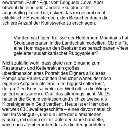
erwähnten „Faith“-Figur von Benguela Cove. Aber
obwohl die eine oder andere Skulptur recht
augenfällig platziert ist, riskiert das insgesamt recht
eklektische Ensemble doch, den Besucher durch die
schiere Anzahl der Kunstwerke zu erschlagen.
Vor der mächtigen Kulisse der Helderberg Mountains hat
Skulpturengarten in die Landschaft modelliert. Ob die Fig
eine Hommage an den Besitzer des benachbarten Vriesenh
gefeierter südafrikanischer Rubgyspieler?
N
icht zufällig wohl, dass gleich am Eingang zum
Restaurant- und Kellertrakt ein großes,
überdimensioniertes Portrait des Eigners all dieses
Pomps und Prunks auf den Besucher wartet, der nach
eigenen Angaben als einer der „biggest collectors“,
der größten Kunstsammler der Welt gilt. In die Wiege
gelegt war Laurence Graff das allerdings nicht. Mit 15
hatte er die Schule verlassen und sich zeitweise als
Kloreiniger sein Geld verdient. Heute ist er Herr über
weltweit 63 Juweliergeschäfte – eines davon natürlich
hier im Weingut –, und die Liste der diamantenen
Klunker, mit denen er im Laufe der Jahre handelte,
wirkt noch atemberaubender als die der gehorteten