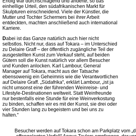
Erfolg war durchschlagend und änderte, so das
einhellige Urteil, den südafrikanischen Markt für
Skulpturen einschneidend. Viele der Künstler, die
Mutter und Tochter Schermers bei ihrer Arbeit
entdeckten, machten anschließend auch international
Karriere.
D
abei ist das Ganze natürlich auch hier nicht
selbstlos. Nicht nur, dass auf Tokara – im Unterschied
zu Delaire Graff – der öffentlich zugängliche Teil der
ausgestellten Kunst zum Verkauf steht, auf beiden
Gütern soll die Kunst natürlich vor allem Besucher
und Kunden anlocken. Karl Lambour, General
Manager auf Tokara, macht aus der Tatsache
ebensowenig ein Geheimnis wie die Verantwortlichen
auf Delaire Graff. „Südafrika“, erklärt Lambour, „ist ja
nicht umsonst eine der führenden Weinreise- und
Lifestyle-Destinationen weltweit. Statt Weinfreunde
nur bestenfalls eine Stunde für eine Weinverkostung
zu binden, schaffen wir es mit der Kunst, sie drei oder
vier Stunden lang zu begeistern und bei uns zu
halten.“
Besucher werden auf Tokara schon am Parkplatz vom „d