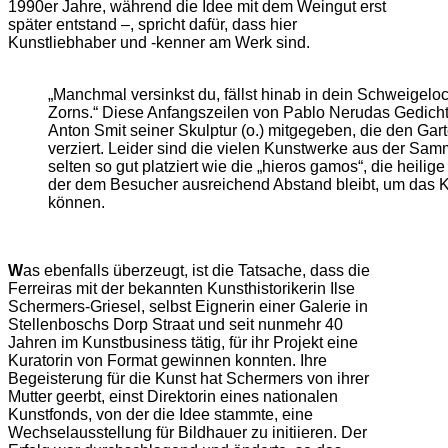
1990er Jahre, während die Idee mit dem Weingut erst
später entstand –, spricht dafür, dass hier
Kunstliebhaber und -kenner am Werk sind.
„Manchmal versinkst du, fällst hinab in dein Schweigelo
Zorns.“ Diese Anfangszeilen von Pablo Nerudas Gedicht 
Anton Smit seiner Skulptur (o.) mitgegeben, die den Gar
verziert. Leider sind die vielen Kunstwerke aus der Sa
selten so gut platziert wie die „hieros gamos“, die heilig
der dem Besucher ausreichend Abstand bleibt, um das 
können.
W
as ebenfalls überzeugt, ist die Tatsache, dass die
Ferreiras mit der bekannten Kunsthistorikerin Ilse
Schermers-Griesel, selbst Eignerin einer Galerie in
Stellenboschs Dorp Straat und seit nunmehr 40
Jahren im Kunstbusiness tätig, für ihr Projekt eine
Kuratorin von Format gewinnen konnten. Ihre
Begeisterung für die Kunst hat Schermers von ihrer
Mutter geerbt, einst Direktorin eines nationalen
Kunstfonds, von der die Idee stammte, eine
Wechselausstellung für Bildhauer zu initiieren. Der