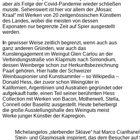
aber als Folge der Covid-Pandemie wieder schließen
musste. Sehenswert ist hier vor allem der „Mosaic
Kraal“ mit Werken von 20 zeitgenössischen Künstlern
des Landes, wobei die meisten von dessen
Exponaten nur begrenzte Zeit auf Spier ausgestellt
werden.
I
n gewisser Weise zeitlich begrenzt, wenn auch aus
ganz anderen Gründen, war auch das
Kunstengagement im Weingut Glen Carlou an der
Verbindungsstraße von Klapmuts nach Simondium,
dessen Weinberge schon zur Herkunftsbezeichnung
Paarl gehören. Hier hatte der Schweizer
Weinbaupionier und Kunstsammler – so Wikipedia –
Donald Hess, der zuvor schon Weingüter in
Kalifornien, Argentinien und Australien gegründet oder
aufgekauft hatte, einen Teil seiner berühmten Hess
Collection mit Werken von Bacon, Motherwell, Stella,
Connell oder Baselitz ausgestellt. Heute beherbergt
die große Ausstellungshalle des Weinguts meist
Werke junger Künstler der Kapregion.
Michelangelos „sterbender Sklave“ hat Marco Cianfrane
Stein- und Glasmosaik inspiriert, das dem Besucher au