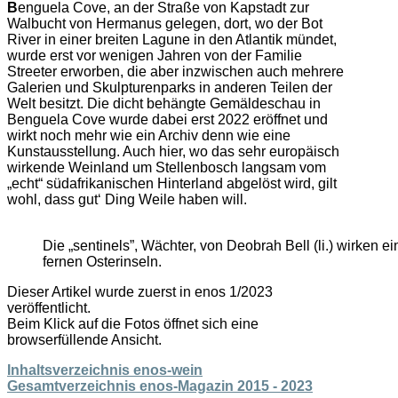
B
enguela Cove, an der Straße von Kapstadt zur
Walbucht von Hermanus gelegen, dort, wo der Bot
River in einer breiten Lagune in den Atlantik mündet,
wurde erst vor wenigen Jahren von der Familie
Streeter erworben, die aber inzwischen auch mehrere
Galerien und Skulpturenparks in anderen Teilen der
Welt besitzt. Die dicht behängte Gemäldeschau in
Benguela Cove wurde dabei erst 2022 eröffnet und
wirkt noch mehr wie ein Archiv denn wie eine
Kunstausstellung. Auch hier, wo das sehr europäisch
wirkende Weinland um Stellenbosch langsam vom
„echt“ südafrikanischen Hinterland abgelöst wird, gilt
wohl, dass gut‘ Ding Weile haben will.
Die „sentinels”, Wächter, von Deobrah Bell (li.) wirken e
fernen Osterinseln.
Dieser Artikel wurde zuerst in enos 1/2023
veröffentlicht.
Beim Klick auf die Fotos öffnet sich eine
browserfüllende Ansicht.
Inhaltsverzeichnis enos-wein
Gesamtverzeichnis enos-Magazin 2015 - 2023