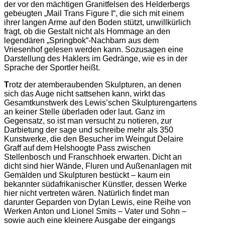
der vor den mächtigen Granitfelsen des Helderbergs
gebeugten „Mail Trans Figure I“, die sich mit einem
ihrer langen Arme auf den Boden stützt, unwillkürlich
fragt, ob die Gestalt nicht als Hommage an den
legendären „Springbok“-Nachbarn aus dem
Vriesenhof gelesen werden kann. Sozusagen eine
Darstellung des Haklers im Gedränge, wie es in der
Sprache der Sportler heißt.
T
rotz der atemberaubenden Skulpturen, an denen
sich das Auge nicht sattsehen kann, wirkt das
Gesamtkunstwerk des Lewis’schen Skulpturengartens
an keiner Stelle überladen oder laut. Ganz im
Gegensatz, so ist man versucht zu notieren, zur
Darbietung der sage und schreibe mehr als 350
Kunstwerke, die den Besucher im Weingut Delaire
Graff auf dem Helshoogte Pass zwischen
Stellenbosch und Franschhoek erwarten. Dicht an
dicht sind hier Wände, Fluren und Außenanlagen mit
Gemälden und Skulpturen bestückt – kaum ein
bekannter südafrikanischer Künstler, dessen Werke
hier nicht vertreten wären. Natürlich findet man
darunter Geparden von Dylan Lewis, eine Reihe von
Werken Anton und Lionel Smits – Vater und Sohn –
sowie auch eine kleinere Ausgabe der eingangs