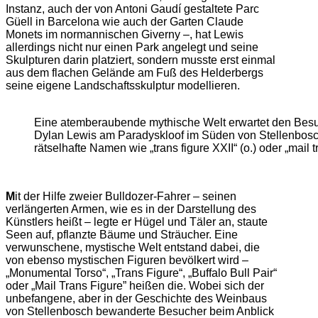
Instanz, auch der von Antoni Gaudí gestaltete Parc
Güell in Barcelona wie auch der Garten Claude
Monets im normannischen Giverny –, hat Lewis
allerdings nicht nur einen Park angelegt und seine
Skulpturen darin platziert, sondern musste erst einmal
aus dem flachen Gelände am Fuß des Helderbergs
seine eigene Landschaftsskulptur modellieren.
Eine atemberaubende mythische Welt erwartet den Besu
Dylan Lewis am Paradyskloof im Süden von Stellenbosch
rätselhafte Namen wie „trans figure XXII“ (o.) oder „mail tr
M
it der Hilfe zweier Bulldozer-Fahrer – seinen
verlängerten Armen, wie es in der Darstellung des
Künstlers heißt – legte er Hügel und Täler an, staute
Seen auf, pflanzte Bäume und Sträucher. Eine
verwunschene, mystische Welt entstand dabei, die
von ebenso mystischen Figuren bevölkert wird –
„Monumental Torso“, „Trans Figure“, „Buffalo Bull Pair“
oder „Mail Trans Figure” heißen die. Wobei sich der
unbefangene, aber in der Geschichte des Weinbaus
von Stellenbosch bewanderte Besucher beim Anblick