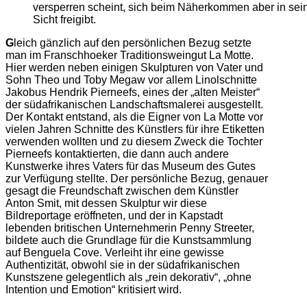
versperren scheint, sich beim Näherkommen aber in sein
Sicht freigibt.
G
leich gänzlich auf den persönlichen Bezug setzte
man im Franschhoeker Traditionsweingut La Motte.
Hier werden neben einigen Skulpturen von Vater und
Sohn Theo und Toby Megaw vor allem Linolschnitte
Jakobus Hendrik Pierneefs, eines der „alten Meister“
der südafrikanischen Landschaftsmalerei ausgestellt.
Der Kontakt entstand, als die Eigner von La Motte vor
vielen Jahren Schnitte des Künstlers für ihre Etiketten
verwenden wollten und zu diesem Zweck die Tochter
Pierneefs kontaktierten, die dann auch andere
Kunstwerke ihres Vaters für das Museum des Gutes
zur Verfügung stellte. Der persönliche Bezug, genauer
gesagt die Freundschaft zwischen dem Künstler
Anton Smit, mit dessen Skulptur wir diese
Bildreportage eröffneten, und der in Kapstadt
lebenden britischen Unternehmerin Penny Streeter,
bildete auch die Grundlage für die Kunstsammlung
auf Benguela Cove. Verleiht ihr eine gewisse
Authentizität, obwohl sie in der südafrikanischen
Kunstszene gelegentlich als „rein dekorativ“, „ohne
Intention und Emotion“ kritisiert wird.