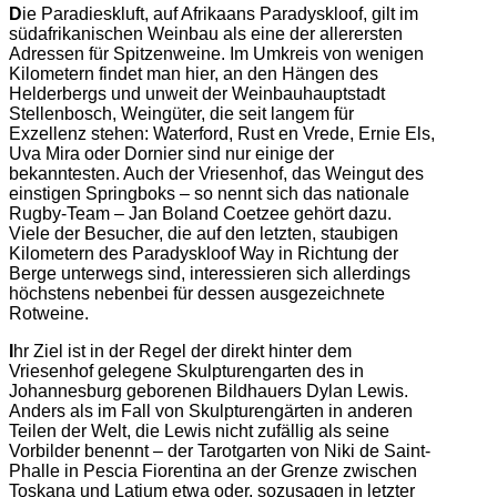
D
ie Paradieskluft, auf Afrikaans Paradyskloof, gilt im
südafrikanischen Weinbau als eine der allerersten
Adressen für Spitzenweine. Im Umkreis von wenigen
Kilometern findet man hier, an den Hängen des
Helderbergs und unweit der Weinbauhauptstadt
Stellenbosch, Weingüter, die seit langem für
Exzellenz stehen: Waterford, Rust en Vrede, Ernie Els,
Uva Mira oder Dornier sind nur einige der
bekanntesten. Auch der Vriesenhof, das Weingut des
einstigen Springboks – so nennt sich das nationale
Rugby-Team – Jan Boland Coetzee gehört dazu.
Viele der Besucher, die auf den letzten, staubigen
Kilometern des Paradyskloof Way in Richtung der
Berge unterwegs sind, interessieren sich allerdings
höchstens nebenbei für dessen ausgezeichnete
Rotweine.
I
hr Ziel ist in der Regel der direkt hinter dem
Vriesenhof gelegene Skulpturengarten des in
Johannesburg geborenen Bildhauers Dylan Lewis.
Anders als im Fall von Skulpturengärten in anderen
Teilen der Welt, die Lewis nicht zufällig als seine
Vorbilder benennt – der Tarotgarten von Niki de Saint-
Phalle in Pescia Fiorentina an der Grenze zwischen
Toskana und Latium etwa oder, sozusagen in letzter