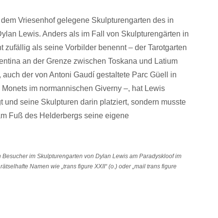
nter dem Vriesenhof gelegene Skulpturengarten des in
lan Lewis. Anders als im Fall von Skulpturengärten in
t zufällig als seine Vorbilder benennt – der Tarotgarten
orentina an der Grenze zwischen Toskana und Latium
, auch der von Antoni Gaudí gestaltete Parc Güell in
 Monets im normannischen Giverny –, hat Lewis
t und seine Skulpturen darin platziert, sondern musste
am Fuß des Helderbergs seine eigene
 Besucher im Skulpturengarten von Dylan Lewis am Paradyskloof im
tselhafte Namen wie „trans figure XXII“ (o.) oder „mail trans figure