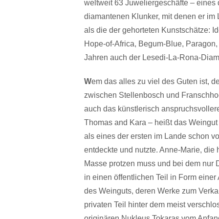
weltweit 63 Juweliergeschäfte – eines d
diamantenen Klunker, mit denen er im 
als die der gehorteten Kunstschätze: I
Hope-of-Africa, Begum-Blue, Paragon, S
Jahren auch der Lesedi-La-Rona-Diama
W
em das alles zu viel des Guten ist, d
zwischen Stellenbosch und Franschhoe
auch das künstlerisch anspruchsvoller
Thomas and Kara – heißt das Weingut 
als eines der ersten im Lande schon v
entdeckte und nutzte. Anne-Marie, die h
Masse protzen muss und bei dem nur D
in einen öffentlichen Teil in Form ein
des Weinguts, deren Werke zum Verkau
privaten Teil hinter dem meist versch
originären Nukleus Tokaras vom Anfan