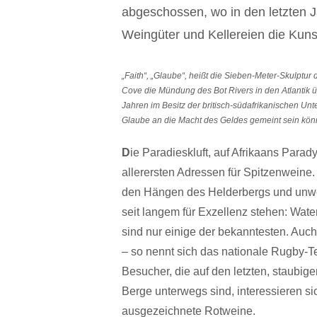
abgeschossen, wo in den letzten J
Weingüter und Kellereien die Kunst
„Faith“, „Glaube“, heißt die Sieben-Meter-Skulptu
Cove die Mündung des Bot Rivers in den Atlantik ü
Jahren im Besitz der britisch-südafrikanischen Unte
Glaube an die Macht des Geldes gemeint sein könn
D
ie Paradieskluft, auf Afrikaans Parad
allerersten Adressen für Spitzenweine.
den Hängen des Helderbergs und unwei
seit langem für Exzellenz stehen: Wate
sind nur einige der bekanntesten. Auc
– so nennt sich das nationale Rugby-T
Besucher, die auf den letzten, staubig
Berge unterwegs sind, interessieren si
ausgezeichnete Rotweine.