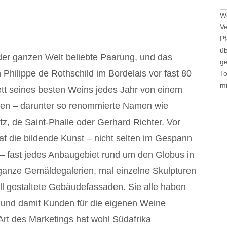
e
We
a
Ve
r
Pf
c
üb
h
der ganzen Welt beliebte Paarung, und das
ge
f
 Philippe de Rothschild im Bordelais vor fast 80
T
o
mi
kett seines besten Weins jedes Jahr von einem
r
:
ssen – darunter so renommierte Namen wie
itz, de Saint-Phalle oder Gerhard Richter. Vor
at die bildende Kunst – nicht selten im Gespann
 – fast jedes Anbaugebiet rund um den Globus in
ganze Gemäldegalerien, mal einzelne Skulpturen
l gestaltete Gebäudefassaden. Sie alle haben
r und damit Kunden für die eigenen Weine
Art des Marketings hat wohl Südafrika