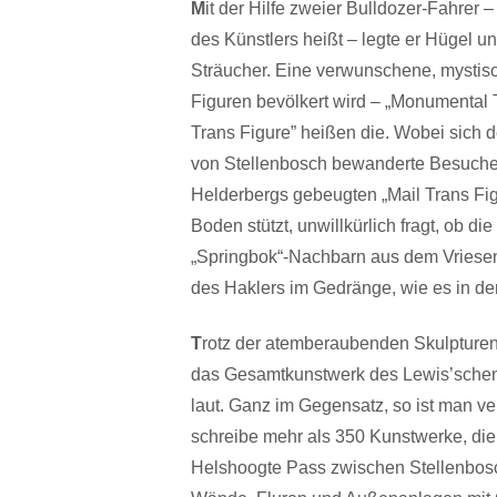
M
it der Hilfe zweier Bulldozer-Fahrer 
des Künstlers heißt – legte er Hügel u
Sträucher. Eine verwunschene, mystis
Figuren bevölkert wird – „Monumental To
Trans Figure” heißen die. Wobei sich 
von Stellenbosch bewanderte Besucher
Helderbergs gebeugten „Mail Trans Figu
Boden stützt, unwillkürlich fragt, ob 
„Springbok“-Nachbarn aus dem Vriese
des Haklers im Gedränge, wie es in der
T
rotz der atemberaubenden Skulpturen,
das Gesamtkunstwerk des Lewis’schen 
laut. Ganz im Gegensatz, so ist man ve
schreibe mehr als 350 Kunstwerke, die
Helshoogte Pass zwischen Stellenbosch