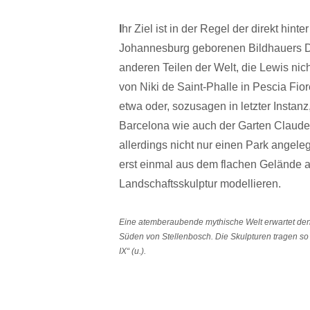
I
hr Ziel ist in der Regel der direkt hi
Johannesburg geborenen Bildhauers Dy
anderen Teilen der Welt, die Lewis nich
von Niki de Saint-Phalle in Pescia Fi
etwa oder, sozusagen in letzter Instanz
Barcelona wie auch der Garten Claude
allerdings nicht nur einen Park angeleg
erst einmal aus dem flachen Gelände 
Landschaftsskulptur modellieren.
Eine atemberaubende mythische Welt erwartet den
Süden von Stellenbosch. Die Skulpturen tragen so rä
IX“ (u.).