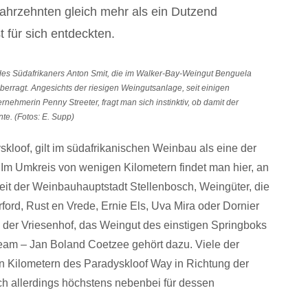
ahrzehnten gleich mehr als ein Dutzend
 für sich entdeckten.
r des Südafrikaners Anton Smit, die im Walker-Bay-Weingut Benguela
berragt. Angesichts der riesigen Weingutsanlage, seit einigen
rnehmerin Penny Streeter, fragt man sich instinktiv, ob damit der
te. (Fotos: E. Supp)
yskloof, gilt im südafrikanischen Weinbau als eine der
 Im Umkreis von wenigen Kilometern findet man hier, an
t der Weinbauhauptstadt Stellenbosch, Weingüter, die
rford, Rust en Vrede, Ernie Els, Uva Mira oder Dornier
h der Vriesenhof, das Weingut des einstigen Springboks
eam – Jan Boland Coetzee gehört dazu. Viele der
en Kilometern des Paradyskloof Way in Richtung der
ch allerdings höchstens nebenbei für dessen