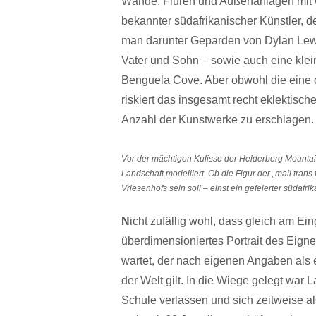
Wände, Fluren und Außenanlagen mit 
bekannter südafrikanischer Künstler, de
man darunter Geparden von Dylan Lewi
Vater und Sohn – sowie auch eine klei
Benguela Cove. Aber obwohl die eine ode
riskiert das insgesamt recht eklektis
Anzahl der Kunstwerke zu erschlagen.
Vor der mächtigen Kulisse der Helderberg Mountain
Landschaft modelliert. Ob die Figur der „mail tra
Vriesenhofs sein soll – einst ein gefeierter südafr
N
icht zufällig wohl, dass gleich am Ei
überdimensioniertes Portrait des Eign
wartet, der nach eigenen Angaben als e
der Welt gilt. In die Wiege gelegt war L
Schule verlassen und sich zeitweise als