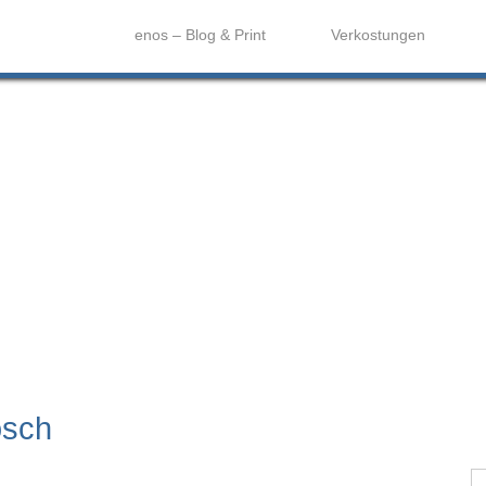
enos – Blog & Print
Verkostungen
osch
S