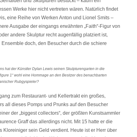
Gemälden und Skulpturen bestückt – kaum ein
ssen Werke hier nicht vertreten wären. Natürlich findet
s, eine Reihe von Werken Anton und Lionel Smits –
nere Ausgabe der eingangs erwähnten „Faith“-Figur von
r andere Skulptur recht augenfällig platziert ist,
che Ensemble doch, den Besucher durch die schiere
s hat der Künstler Dylan Lewis seinen Skulpturengarten in die
ns figure 1“ wohl eine Hommage an den Besitzer des benachbarten
ikanischer Rubgyspieler?
ngang zum Restaurant- und Kellertrakt ein großes,
ers all dieses Pomps und Prunks auf den Besucher
iner der „biggest collectors“, der größten Kunstsammler
aurence Graff das allerdings nicht. Mit 15 hatte er die
 Kloreiniger sein Geld verdient. Heute ist er Herr über