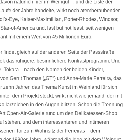
avon natürlich hier im Weingut –, und die Liste der
Laufe der Jahre handelte, wirkt noch atemberaubender
dol’s-Eye, Kaiser-Maximillian, Porter-Rhodes, Windsor,
tar-of-America und, last but not least, seit wenigen
nt mit einem Wert von 45 Millionen Euro.
er findet gleich auf der anderen Seite der Passstraße
k das ruhigere, besinnlichere Kontrastprogramm. Und
e. Tokara – nach den Namen der beiden Kinder,
von Gerrit Thomas („GT“) und Anne-Marie Ferreira, das
or zehn Jahren das Thema Kunst im Weinland für sich
inter dem Projekt steckt, wirkt nicht wie jemand, der mit
ollarzeichen in den Augen blitzen. Schon die Trennung
er Art Open-Air-Galerie rund um den Delikatessen-Shop
f stehen, und dem interessanteren und intimeren
lossenen Tor zum Wohnsitz der Ferreiras – dem
g der 1990er Jahre, während die Idee mit dem Weingut