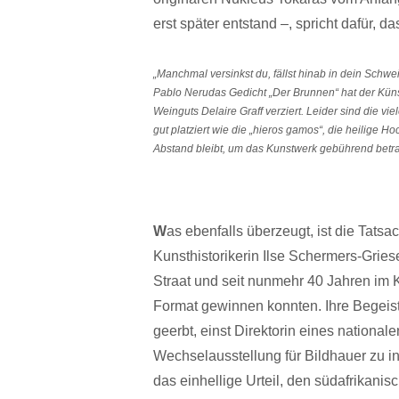
erst später entstand –, spricht dafür, 
„Manchmal versinkst du, fällst hinab in dein Schw
Pablo Nerudas Gedicht „Der Brunnen“ hat der Künst
Weinguts Delaire Graff verziert. Leider sind die 
gut platziert wie die „hieros gamos“, die heilige 
Abstand bleibt, um das Kunstwerk gebührend betr
W
as ebenfalls überzeugt, ist die Tatsa
Kunsthistorikerin Ilse Schermers-Griese
Straat und seit nunmehr 40 Jahren im Ku
Format gewinnen konnten. Ihre Begeist
geerbt, einst Direktorin eines national
Wechselausstellung für Bildhauer zu in
das einhellige Urteil, den südafrikanis