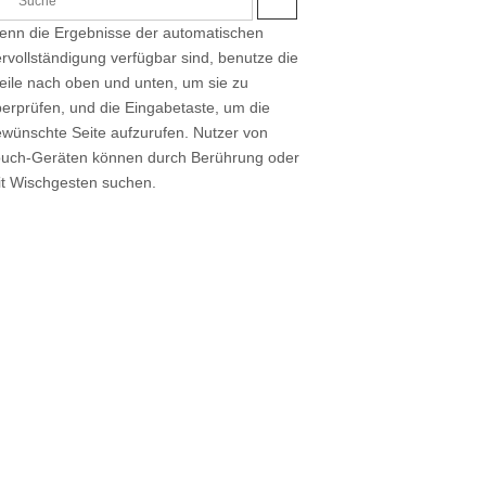
S
U
nn die Ergebnisse der automatischen
C
H
rvollständigung verfügbar sind, benutze die
E
eile nach oben und unten, um sie zu
erprüfen, und die Eingabetaste, um die
wünschte Seite aufzurufen. Nutzer von
ouch-Geräten können durch Berührung oder
t Wischgesten suchen.