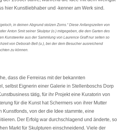
dass hier Kunstliebhaber und -kenner am Werk sind.
eigeloch, in deinen Abgrund stolzen Zorns.“ Diese Anfangszeilen von
ler Anton Smit seiner Skulptur (o.) mitgegeben, die den Garten des
vielen Kunstwerke aus der Sammlung von Laurence Graff nur selten so
Hochzeit von Deborah Bell (u.), bei der dem Besucher ausreichend
achten zu können.
che, dass die Ferreiras mit der bekannten
l, selbst Eignerin einer Galerie in Stellenboschs Dorp
nstbusiness tätig, für ihr Projekt eine Kuratorin von
erung für die Kunst hat Schermers von ihrer Mutter
en Kunstfonds, von der die Idee stammte, eine
itiieren. Der Erfolg war durchschlagend und änderte, so
chen Markt für Skulpturen einschneidend. Viele der