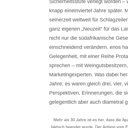
Sicherheitsstufe verlegt worden – 
knapp eineinviertel Jahre später. M
seinerzeit weltweit für Schlagzeil
ganz eigenen „Neuzeit“ für das La
nicht nur die südafrikanische Ges
einschneidend verändern. enos h
Gelegenheit, mit einer Reihe Prot
sprechen – mit Weingutsbesitzer
Marketingexperten. Was dabei hera
Jahre; es waren gleich drei, vier, v
Perspektiven, Erinnerungen, die si
gelegentlich aber auch diametral
Mehr als 30 Jahre ist es her, dass die A
faktisch beendet wurde. Der Anfang vom En