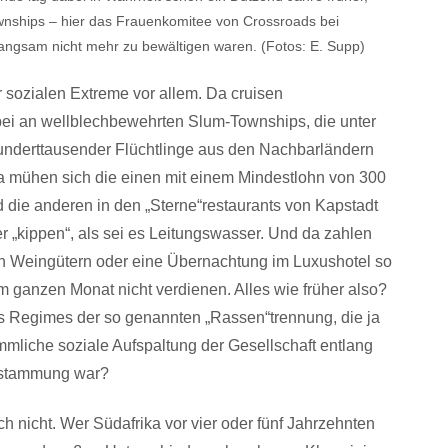
wnships – hier das Frauenkomitee von Crossroads bei
angsam nicht mehr zu bewältigen waren. (Fotos: E. Supp)
r sozialen Extreme vor allem. Da cruisen
bei an wellblechbewehrten Slum-Townships, die unter
nderttausender Flüchtlinge aus den Nachbarländern
a mühen sich die einen mit einem Mindestlohn von 300
die anderen in den „Sterne“restaurants von Kapstadt
„kippen“, als sei es Leitungswasser. Und da zahlen
en Weingütern oder eine Übernachtung im Luxushotel so
im ganzen Monat nicht verdienen. Alles wie früher also?
nes Regimes der so genannten „Rassen“trennung, die ja
mmliche soziale Aufspaltung der Gesellschaft entlang
Abstammung war?
ch nicht. Wer Südafrika vor vier oder fünf Jahrzehnten