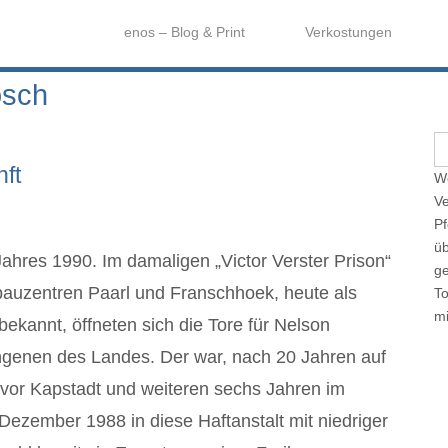
enos – Blog & Print
Verkostungen
osch
S
e
ft
We
a
Ve
r
Pf
c
üb
h
ahres 1990. Im damaligen „Victor Verster Prison“
ge
f
bauzentren Paarl und Franschhoek, heute als
T
o
mi
bekannt, öffneten sich die Tore für Nelson
r
:
genen des Landes. Der war, nach 20 Jahren auf
 vor Kapstadt und weiteren sechs Jahren im
Dezember 1988 in diese Haftanstalt mit niedriger