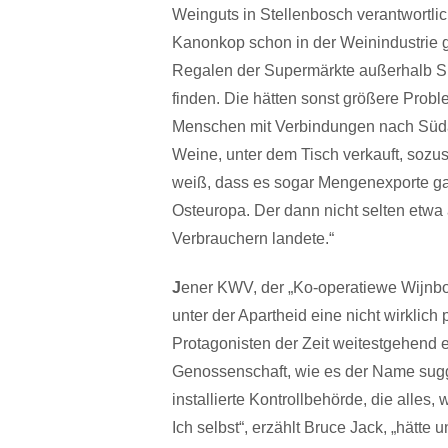
Weinguts in Stellenbosch verantwortlich
Kanonkop schon in der Weinindustrie ge
Regalen der Supermärkte außerhalb S
finden. Die hätten sonst größere Pro
Menschen mit Verbindungen nach Südafr
Weine, unter dem Tisch verkauft, sozus
weiß, dass es sogar Mengenexporte ga
Osteuropa. Der dann nicht selten etwa 
Verbrauchern landete.“
J
ener KWV, der „Ko-operatiewe Wijnb
unter der Apartheid eine nicht wirklich 
Protagonisten der Zeit weitestgehend 
Genossenschaft, wie es der Name sugge
installierte Kontrollbehörde, die alles, 
Ich selbst“, erzählt Bruce Jack, „hät