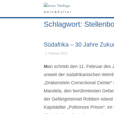
Skip
Home
to
w e i n & k u l t u r
content
Schlagwort: Stellenb
Südafrika – 30 Jahre Zukun
1. Februar 2023
M
an schrieb den 11. Februar des J
unweit der südafrikanischen Wein
„Drakenstein Correctional Center“ 
Mandela, den berühmtesten Gefan
der Gefängnisinsel Robben Island
Kapstädter „Pollsmore Prison“, im 