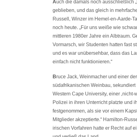
A
uch die damals noch ausschließlich „
geblieben, und das gleich in mehrfach
Russell, Winzer im Hemel-en-Aarde-Tal 
noch heute. „Für uns weiße wie schwar
mittleren 1980er Jahre ein Albtraum. 
Vormarsch, wir Studenten hatten fast 
und es war unübersehbar, dass das Lan
einfach nicht funktionieren.“
B
ruce Jack, Weinmacher und einer de
südafrikanischen Weinbau, sekundiert 
Western Cape University, einer ‚nicht-w
Polizei in ihren Unterricht platzte und
festgenommen, als sie vor einem Kapst
Mitglieder akzeptierte.“ Hamilton-Rus
irischen Vorfahren hatte er Recht auf 
und verließ das Land.