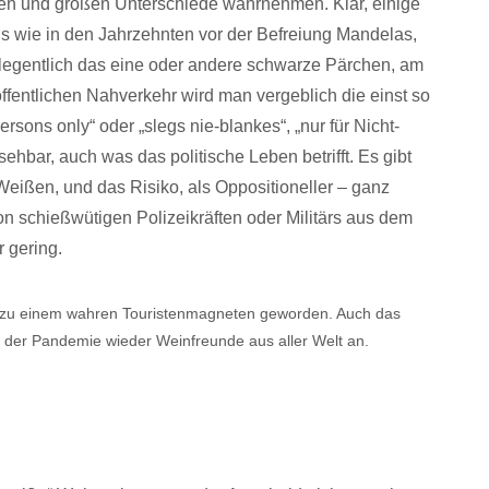
inen und großen Unterschiede wahrnehmen. Klar, einige
s wie in den Jahrzehnten vor der Befreiung Mandelas,
gelegentlich das eine oder andere schwarze Pärchen, am
entlichen Nahverkehr wird man vergeblich die einst so
persons only“ oder „slegs nie-blankes“, „nur für Nicht-
hbar, auch was das politische Leben betrifft. Es gibt
e Weißen, und das Risiko, als Oppositioneller – ganz
on schießwütigen Polizeikräften oder Militärs aus dem
r gering.
ka zu einem wahren Touristenmagneten geworden. Auch das
 der Pandemie wieder Weinfreunde aus aller Welt an.