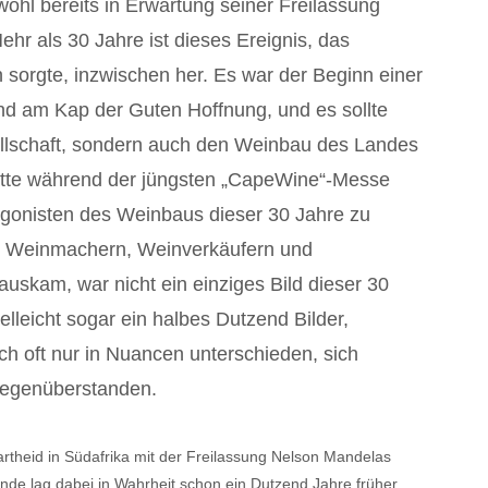
wohl bereits in Erwartung seiner Freilassung
ehr als 30 Jahre ist dieses Ereignis, das
en sorgte, inzwischen her. Es war der Beginn einer
nd am Kap der Guten Hoffnung, und es sollte
ellschaft, sondern auch den Weinbau des Landes
atte während der jüngsten „CapeWine“-Messe
agonisten des Weinbaus dieser 30 Jahre zu
n, Weinmachern, Weinverkäufern und
uskam, war nicht ein einziges Bild dieser 30
ielleicht sogar ein halbes Dutzend Bilder,
ch oft nur in Nuancen unterschieden, sich
 gegenüberstanden.
partheid in Südafrika mit der Freilassung Nelson Mandelas
de lag dabei in Wahrheit schon ein Dutzend Jahre früher,