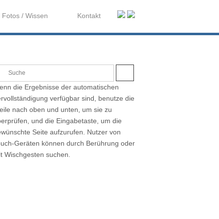
Fotos / Wissen
Kontakt
S
U
nn die Ergebnisse der automatischen
C
H
rvollständigung verfügbar sind, benutze die
E
eile nach oben und unten, um sie zu
erprüfen, und die Eingabetaste, um die
wünschte Seite aufzurufen. Nutzer von
ouch-Geräten können durch Berührung oder
t Wischgesten suchen.