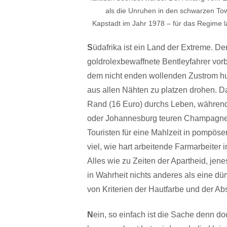
als die Unruhen in den schwarzen To
Kapstadt im Jahr 1978 – für das Regime l
S
üdafrika ist ein Land der Extreme. De
goldrolexbewaffnete Bentleyfahrer vor
dem nicht enden wollenden Zustrom hu
aus allen Nähten zu platzen drohen. D
Rand (16 Euro) durchs Leben, während 
oder Johannesburg teuren Champagner 
Touristen für eine Mahlzeit in pompös
viel, wie hart arbeitende Farmarbeiter 
Alles wie zu Zeiten der Apartheid, je
in Wahrheit nichts anderes als eine dü
von Kriterien der Hautfarbe und der 
N
ein, so einfach ist die Sache denn do