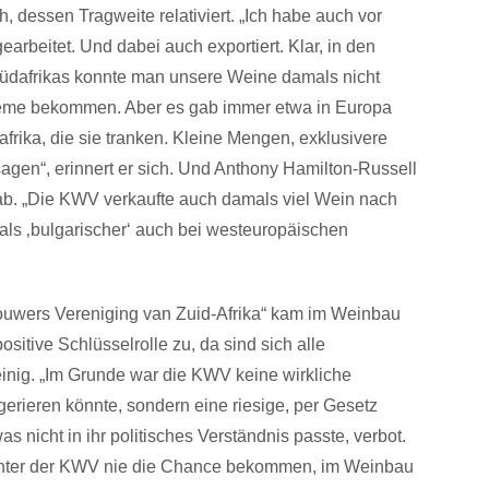
, dessen Tragweite relativiert. „Ich habe auch vor
arbeitet. Und dabei auch exportiert. Klar, in den
üdafrikas konnte man unsere Weine damals nicht
bleme bekommen. Aber es gab immer etwa in Europa
ika, die sie tranken. Kleine Mengen, exklusivere
agen“, erinnert er sich. Und Anthony Hamilton-Russell
b. „Die KWV verkaufte auch damals viel Wein nach
als ‚bulgarischer‘ auch bei westeuropäischen
ouwers Vereniging van Zuid-Afrika“ kam im Weinbau
positive Schlüsselrolle zu, da sind sich alle
einig. „Im Grunde war die KWV keine wirkliche
rieren könnte, sondern eine riesige, per Gesetz
was nicht in ihr politisches Verständnis passte, verbot.
te unter der KWV nie die Chance bekommen, im Weinbau