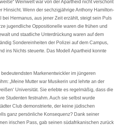
weiße“ Weinwelt war von der Apartheid nicht verschont
er Hinsicht. Wenn der sechzigjährige Anthony Hamilton-
bei Hermanus, aus jener Zeit erzählt, steigt sein Puls
ze jugendliche Oppositionelle waren die frühen und
Gewalt und staatliche Unterdrückung waren auf dem
ständig Sondereinheiten der Polizei auf dem Campus,
d ins Nichts steuerte. Das Modell Apartheid konnte
r bedeutendsten Markenentwickler im jüngeren
ihm: „Meine Mutter war Musikerin und lehrte an der
eißen‘ Universität. Sie erlebte es regelmäßig, dass die
 ihre Studenten festnahm. Auch sie selbst wurde
ädter Club demonstrierte, der keine jüdischen
sells ganz persönliche Konsequenz? Dank seiner
einen irischen Pass, gab seinen südafrikanischen zurück