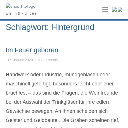
Skip
Home
to
w e i n & k u l t u r
content
Schlagwort: Hintergrund
Im Feuer geboren
15. Januar 2020
2 Comments
H
andwerk oder Industrie, mundgeblasen oder
maschinell gefertigt, besonders leicht oder eher
bruchfest – das sind die Fragen, die Weinfreunde
bei der Auswahl der Trinkgläser für ihre edlen
Gewächse bewegen. An ihnen scheiden sich
Geister und Geldbeutel. Die Gräben scheinen tief,