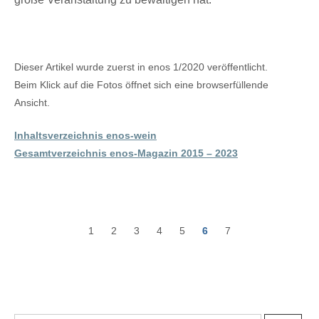
Dieser Artikel wurde zuerst in enos 1/2020 veröffentlicht.
Beim Klick auf die Fotos öffnet sich eine browserfüllende
Ansicht.
Inhaltsverzeichnis enos-wein
Gesamtverzeichnis enos-Magazin 2015 – 2023
1
2
3
4
5
6
7
P
o
s
t