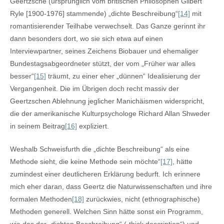
Geertzsche (ursprünglich vom britischen Philosophen Gilbert
Ryle [1900-1976] stammende) „dichte Beschreibung“
[14]
mit
romantisierender Teilhabe verwechselt. Das Ganze gerinnt ihr
dann besonders dort, wo sie sich etwa auf einen
Interviewpartner, seines Zeichens Biobauer und ehemaliger
Bundestagsabgeordneter stützt, der vom „Früher war alles
besser“
[15]
träumt, zu einer eher „dünnen“ Idealisierung der
Vergangenheit. Die im Übrigen doch recht massiv der
Geertzschen Ablehnung jeglicher Manichäismen widerspricht,
die der amerikanische Kulturpsychologe Richard Allan Shweder
in seinem Beitrag
[16]
expliziert.
Weshalb Schweisfurth die „dichte Beschreibung“ als eine
Methode sieht, die keine Methode sein möchte“
[17]
, hätte
zumindest einer deutlicheren Erklärung bedurft. Ich erinnere
mich eher daran, dass Geertz die Naturwissenschaften und ihre
formalen Methoden
[18]
zurückwies, nicht (ethnographische)
Methoden generell. Welchen Sinn hätte sonst ein Programm,