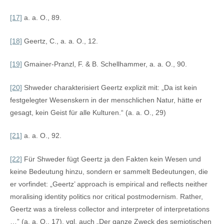
[17]
a. a. O., 89.
[18]
Geertz, C., a. a. O., 12.
[19]
Gmainer-Pranzl, F. & B. Schellhammer, a. a. O., 90.
[20]
Shweder charakterisiert Geertz explizit mit: „Da ist kein
festgelegter Wesenskern in der menschlichen Natur, hätte er
gesagt, kein Geist für alle Kulturen.“ (a. a. O., 29)
[21]
a. a. O., 92.
[22]
Für Shweder fügt Geertz ja den Fakten kein Wesen und
keine Bedeutung hinzu, sondern er sammelt Bedeutungen, die
er vorfindet: „Geertz’ approach is empirical and reflects neither
moralising identity politics nor critical postmodernism. Rather,
Geertz was a tireless collector and interpreter of interpretations
…” (a. a. O., 17). vgl. auch „Der ganze Zweck des semiotischen