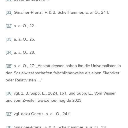
[31]
Gmainer-Pranzl, F. & B. Schellhammer, a. a. O., 24 f.
[32]
a. a. O., 22.
[33]
a. a. O., 25.
[34]
a. a. O., 28.
[35]
a. a. O., 27: „Anstatt dessen sahen ihn die Universalisten in
den Sozialwissenschaften fälschlicherweise als einen Skeptiker
oder Relativisten …“
[36]
vgl. z. B. Supp, E., 2024, 15 f. und Supp, E., Vom Wissen
und vom Zweifel, www.enos-mag.de 2023.
[37]
vgl. dazu Geertz, a. a.. O., 24 f.
[38]
Gmainer-Pranzl, F. & B. Schellhammer, a. a. O., 39.