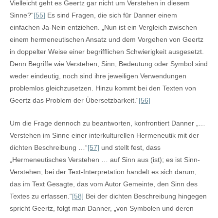
Vielleicht geht es Geertz gar nicht um Verstehen in diesem
Sinne?“
[55]
Es sind Fragen, die sich für Danner einem
einfachen Ja-Nein entziehen. „Nun ist ein Vergleich zwischen
einem hermeneutischen Ansatz und dem Vorgehen von Geertz
in doppelter Weise einer begrifflichen Schwierigkeit ausgesetzt.
Denn Begriffe wie Verstehen, Sinn, Bedeutung oder Symbol sind
weder eindeutig, noch sind ihre jeweiligen Verwendungen
problemlos gleichzusetzen. Hinzu kommt bei den Texten von
Geertz das Problem der Übersetzbarkeit.“
[56]
Um die Frage dennoch zu beantworten, konfrontiert Danner „…
Verstehen im Sinne einer interkulturellen Hermeneutik mit der
dichten Beschreibung …“
[57]
und stellt fest, dass
„Hermeneutisches Verstehen … auf Sinn aus (ist); es ist Sinn-
Verstehen; bei der Text-Interpretation handelt es sich darum,
das im Text Gesagte, das vom Autor Gemeinte, den Sinn des
Textes zu erfassen.“
[58]
Bei der dichten Beschreibung hingegen
spricht Geertz, folgt man Danner, „von Symbolen und deren