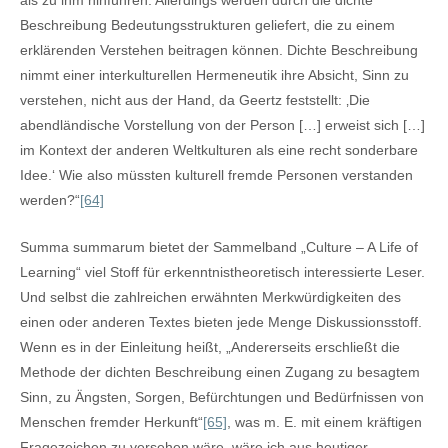
als zu ihm hinführen. Allerdings werden durch die dichte
Beschreibung Bedeutungsstrukturen geliefert, die zu einem
erklärenden Verstehen beitragen können. Dichte Beschreibung
nimmt einer interkulturellen Hermeneutik ihre Absicht, Sinn zu
verstehen, nicht aus der Hand, da Geertz feststellt: ‚Die
abendländische Vorstellung von der Person […] erweist sich […]
im Kontext der anderen Weltkulturen als eine recht sonderbare
Idee.‘ Wie also müssten kulturell fremde Personen verstanden
werden?“
[64]
Summa summarum bietet der Sammelband „Culture – A Life of
Learning“ viel Stoff für erkenntnistheoretisch interessierte Leser.
Und selbst die zahlreichen erwähnten Merkwürdigkeiten des
einen oder anderen Textes bieten jede Menge Diskussionsstoff.
Wenn es in der Einleitung heißt, „Andererseits erschließt die
Methode der dichten Beschreibung einen Zugang zu besagtem
Sinn, zu Ängsten, Sorgen, Befürchtungen und Bedürfnissen von
Menschen fremder Herkunft“
[65]
, was m. E. mit einem kräftigen
Fragezeichen zu versehen wäre, wäre ich aus heutiger