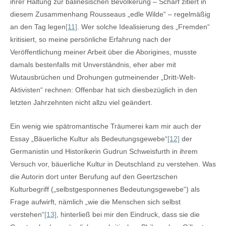
ihrer Haltung zur balinesischen Bevölkerung – Scharf zitiert in
diesem Zusammenhang Rousseaus „edle Wilde“ – regelmäßig
an den Tag legen
[11]
. Wer solche Idealisierung des „Fremden“
kritisiert, so meine persönliche Erfahrung nach der
Veröffentlichung meiner Arbeit über die Aborigines, musste
damals bestenfalls mit Unverständnis, eher aber mit
Wutausbrüchen und Drohungen gutmeinender „Dritt-Welt-
Aktivisten“ rechnen: Offenbar hat sich diesbezüglich in den
letzten Jahrzehnten nicht allzu viel geändert.
Ein wenig wie spätromantische Träumerei kam mir auch der
Essay „Bäuerliche Kultur als Bedeutungsgewebe“
[12]
der
Germanistin und Historikerin Gudrun Schweisfurth in ihrem
Versuch vor, bäuerliche Kultur in Deutschland zu verstehen. Was
die Autorin dort unter Berufung auf den Geertzschen
Kulturbegriff („selbstgesponnenes Bedeutungsgewebe“) als
Frage aufwirft, nämlich „wie die Menschen sich selbst
verstehen“
[13]
, hinterließ bei mir den Eindruck, dass sie die