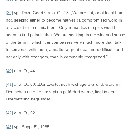
[39]
vgl. Dazu Geertz, a. a. O., 13: „We are not, or at least I am
not, seeking either to become natives (a compromised word in
any case) or to mimic them. Only romantics or spies would
seem to find point in that. We are seeking, in the widened sense
of the term in which it encompasses very much more than talk,
to converse with them, a matter a great deal more difficult, and
not only with strangers, than is commonly recognized.”
[40]
a. a. O., 44 f.
[41]
a. a. O., 60: „Der zweite, noch wichtigere Grund, warum im
Deutschen eine Fehlrezeption gefördert wurde, liegt in der
Übersetzung begründet.“
[42]
a. a. O., 62.
[43]
vgl. Supp, E., 1985.