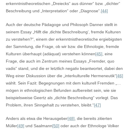
erkenntnistheoretischen „Dreiecks“ aus dünner“ bzw. „dichter“
Beschreibung und „Interpretation“ oder „Diagnose“.
[44]
Auch der deutsche Pädagoge und Philosoph Danner stellt in
seinem Essay „Hilft die ‚dichte Beschreibung‘, fremde Kulturen
zu verstehen?“, einem der erkenntnistheoretische ergiebigsten
der Sammlung, die Frage, ob wir bzw. die Ethnologie, fremde
Kulturen überhaupt (adäquat) verstehen können
[45]
, eine
Frage, die auch im Zentrum meines Essays „Fremder, quo
vadis“ stand, und die er letztlich negativ beantwortet, dabei den
Weg einer Diskussion über die „interkulturelle Hermeneutik“
[46]
wählt. Sein Fazit: Begegnungen mit dem kulturell Fremden „…
mögen in ethnologischen Befunden aufbereitet sein, wie sie
beispielsweise Geertz als „dichte Beschreibung“ vorlegt. Das
Problem, ihren Sinngehalt zu verstehen, bleibt.“
[47]
Anders als etwa die Herausgeber
[48]
, die bereits zitierten
Müller
[49]
und Saalmann
[50]
oder auch der Ethnologe Volker