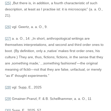
[25]
„But there is, in addition, a fourth characteristic of such
description, at least as I practise ist: it is microscopic” (a. a. O.,
21).
[26]
vgl. Geertz, a. a. O., 9.
[27]
a. a. O., 14: „In short, anthropological writings are
themselves interpretations, and second and third order ones to
boot. (By definition, only a ‚native’ makes first order ones, his
culture.) They are, thus, fictions; fictions, in the sense that they
are ‚something made‚‘ , ‚something fashioned’—the original
meaning of fictiō—not that they are false, unfactual, or merely
“as if” thought experiments.”
[28]
vgl. Supp, E., 2025
[29]
Gmainer-Pranzl, F. & B. Schellhammer, a. a. O., 11
[30]
Supp, E., 2025, 57.