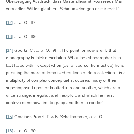
Überzeugung Ausdruck, dass Gäste allesamt Rousseaus Mär
vom edlen Wilden glaubten. Schmunzelnd gab er mir recht.“
[12]
a. a. O., 87.
[13]
a. a. O., 89.
[14]
Geertz, C., a. a. O., 9f.: „The point for now is only that
ethnography is thick description. What the ethnographer is in
fact faced with—except when (as, of course, he must do) he is
pursuing the more automatized routines of data collection—is a
multiplicity of complex conceptual structures, many of them
superimposed upon or knotted into one another, which are at
once strange, irregular, and inexplicit, and which he must
contrive somehow first to grasp and then to render“.
[15]
Gmainer-Pranzl, F. & B. Schellhammer, a. a. O.,
[16]
a. a. O., 30.