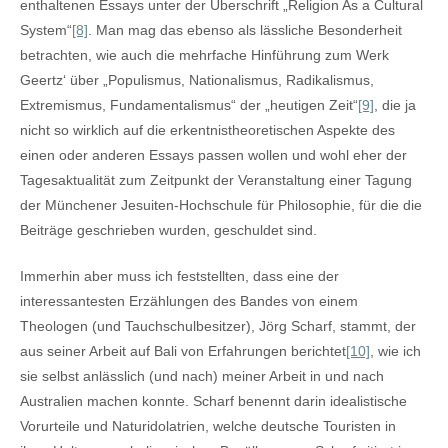
enthaltenen Essays unter der Überschrift „Religion As a Cultural
System“
[8]
. Man mag das ebenso als lässliche Besonderheit
betrachten, wie auch die mehrfache Hinführung zum Werk
Geertz‘ über „Populismus, Nationalismus, Radikalismus,
Extremismus, Fundamentalismus“ der „heutigen Zeit“
[9]
, die ja
nicht so wirklich auf die erkentnistheoretischen Aspekte des
einen oder anderen Essays passen wollen und wohl eher der
Tagesaktualität zum Zeitpunkt der Veranstaltung einer Tagung
der Münchener Jesuiten-Hochschule für Philosophie, für die die
Beiträge geschrieben wurden, geschuldet sind.
Immerhin aber muss ich feststellten, dass eine der
interessantesten Erzählungen des Bandes von einem
Theologen (und Tauchschulbesitzer), Jörg Scharf, stammt, der
aus seiner Arbeit auf Bali von Erfahrungen berichtet
[10]
, wie ich
sie selbst anlässlich (und nach) meiner Arbeit in und nach
Australien machen konnte. Scharf benennt darin idealistische
Vorurteile und Naturidolatrien, welche deutsche Touristen in