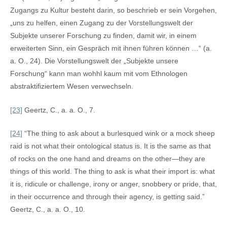
Zugangs zu Kultur besteht darin, so beschrieb er sein Vorgehen,
„uns zu helfen, einen Zugang zu der Vorstellungswelt der
Subjekte unserer Forschung zu finden, damit wir, in einem
erweiterten Sinn, ein Gespräch mit ihnen führen können …“ (a.
a. O., 24). Die Vorstellungswelt der „Subjekte unsere
Forschung“ kann man wohhl kaum mit vom Ethnologen
abstraktifiziertem Wesen verwechseln.
[23]
Geertz, C., a. a. O., 7.
[24]
“The thing to ask about a burlesqued wink or a mock sheep
raid is not what their ontological status is. It is the same as that
of rocks on the one hand and dreams on the other—they are
things of this world. The thing to ask is what their import is: what
it is, ridicule or challenge, irony or anger, snobbery or pride, that,
in their occurrence and through their agency, is getting said.”
Geertz, C., a. a. O., 10.