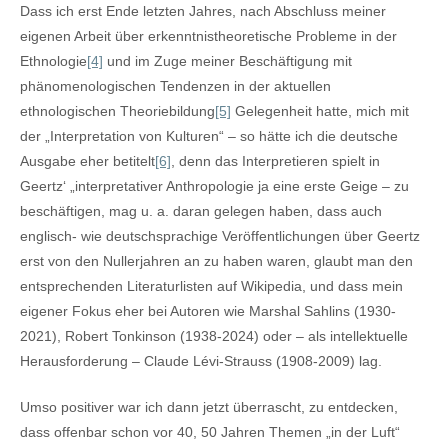
Dass ich erst Ende letzten Jahres, nach Abschluss meiner
eigenen Arbeit über erkenntnistheoretische Probleme in der
Ethnologie
[4]
und im Zuge meiner Beschäftigung mit
phänomenologischen Tendenzen in der aktuellen
ethnologischen Theoriebildung
[5]
Gelegenheit hatte, mich mit
der „Interpretation von Kulturen“ – so hätte ich die deutsche
Ausgabe eher betitelt
[6]
, denn das Interpretieren spielt in
Geertz‘ „interpretativer Anthropologie ja eine erste Geige – zu
beschäftigen, mag u. a. daran gelegen haben, dass auch
englisch- wie deutschsprachige Veröffentlichungen über Geertz
erst von den Nullerjahren an zu haben waren, glaubt man den
entsprechenden Literaturlisten auf Wikipedia, und dass mein
eigener Fokus eher bei Autoren wie Marshal Sahlins (1930-
2021), Robert Tonkinson (1938-2024) oder – als intellektuelle
Herausforderung – Claude Lévi-Strauss (1908-2009) lag.
Umso positiver war ich dann jetzt überrascht, zu entdecken,
dass offenbar schon vor 40, 50 Jahren Themen „in der Luft“