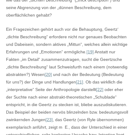
wie das der „dichten Beschreibung“ („thick description“) und
seine Abgrenzung von der „dünnen Beschreibung, dem
oberflächlichen gehabt?
Ein Fragezeichen gehört auch vor die Behauptung, Geertz‘
„dichte Beschreibung“ erfordere nicht nur genaues Beobachten
und Dabeisein, sondern aktives „Mittun“, welches allein wichtige
Erfahrungen und „Emotionen“ ermögliche.
[19]
Anstatt nur
Fakten „im Detail“ zusammenzutragen, sucht die Geertzsche
„dichte Beschreibung“ laut Schweisfurth nach einem (notwendig
abstrakten?) Wesen
[20]
und nach der Bedeutung (Bedeutung
für uns?) der Dinge und Handlungen
[21]
. Ob das wirkllich die
„interpretative“ Seite der Anthropologie darstellt
[22]
oder eher
der Suchte nach einer abstrakt-theoretischen „Schublade“
entspricht, in die Geertz zu stecken ist, bliebe auszudiskutieren.
Das Beispiel der beiden nervös blinzelnden bzw. bedeutungsvoll
zwinkernden Jungen
[23]
, das Geertz (von Ryle übernommen)
exemplarisch anführt, zeigt m E., dass der Unterschied in einer
unterschiedlichen, sehr konkreten Ursache bzw. Intention liegt.