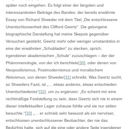
später noch eingehen. Es folgt einer der längsten und
interessantesten Beiträge des Bandes: der bereits erwähnte
Essay von Richard Shweder mit dem Titel „Die entschlossene
Unentschlossenheit des Clifford Geertz“. Die gelungene
biographische Darstellung hat meine Skepsis gegenüber
Versuchen gestärkt, Geertz mehr oder weniger umstandslos in
eine der erwähnten „Schubladen“ zu stecken, sprich,
irgendeiner akademischen „Schule“ zuzuschlagen – der der
Phänomenologie, von der ich berichtete
[30]
, oder denen von
Neopositivismus, Postmodernismus und moralischem
Aktivismus, von denen Shweder
[31]
schreibt. Was Geertz sucht,
so Shweders Fazit, ist „… etwas anderes, etwas entschieden
Unentschiedenes“
[32]
, um zu ergänzen: „Es scheint mir eine
rechtmäßige Feststellung zu sein, dass Geertz sich nie in einem
dieser intellektuellen Lager zuhause fühlte und sie nur selten
besuchte.“
[33]
„… er schrieb sehr bewusst als ein nervöser,
entschlossen unentschlossener Beobachter, der nie das
Bedürfnis hatte, sich auf die eine oder andere Seite irgendeiner