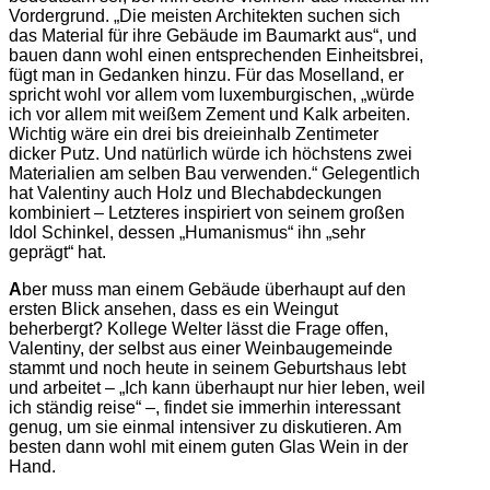
Vordergrund. „Die meisten Architekten suchen sich
das Material für ihre Gebäude im Baumarkt aus“, und
bauen dann wohl einen entsprechenden Einheitsbrei,
fügt man in Gedanken hinzu. Für das Moselland, er
spricht wohl vor allem vom luxemburgischen, „würde
ich vor allem mit weißem Zement und Kalk arbeiten.
Wichtig wäre ein drei bis dreieinhalb Zentimeter
dicker Putz. Und natürlich würde ich höchstens zwei
Materialien am selben Bau verwenden.“ Gelegentlich
hat Valentiny auch Holz und Blechabdeckungen
kombiniert – Letzteres inspiriert von seinem großen
Idol Schinkel, dessen „Humanismus“ ihn „sehr
geprägt“ hat.
A
ber muss man einem Gebäude überhaupt auf den
ersten Blick ansehen, dass es ein Weingut
beherbergt? Kollege Welter lässt die Frage offen,
Valentiny, der selbst aus einer Weinbaugemeinde
stammt und noch heute in seinem Geburtshaus lebt
und arbeitet – „Ich kann überhaupt nur hier leben, weil
ich ständig reise“ –, findet sie immerhin interessant
genug, um sie einmal intensiver zu diskutieren. Am
besten dann wohl mit einem guten Glas Wein in der
Hand.