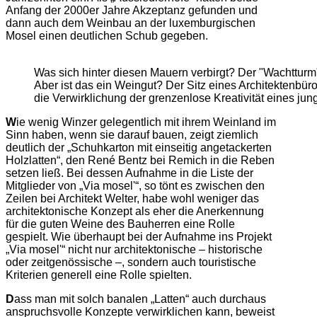
Anfang der 2000er Jahre Akzeptanz gefunden und
dann auch dem Weinbau an der luxemburgischen
Mosel einen deutlichen Schub gegeben.
Was sich hinter diesen Mauern verbirgt? Der "Wachtturm"
Aber ist das ein Weingut? Der Sitz eines Architektenbü
die Verwirklichung der grenzenlose Kreativität eines jun
W
ie wenig Winzer gelegentlich mit ihrem Weinland im
Sinn haben, wenn sie darauf bauen, zeigt ziemlich
deutlich der „Schuhkarton mit einseitig angetackerten
Holzlatten“, den René Bentz bei Remich in die Reben
setzen ließ. Bei dessen Aufnahme in die Liste der
Mitglieder von „Via mosel'“, so tönt es zwischen den
Zeilen bei Architekt Welter, habe wohl weniger das
architektonische Konzept als eher die Anerkennung
für die guten Weine des Bauherren eine Rolle
gespielt. Wie überhaupt bei der Aufnahme ins Projekt
„Via mosel'“ nicht nur architektonische – historische
oder zeitgenössische –, sondern auch touristische
Kriterien generell eine Rolle spielten.
D
ass man mit solch banalen „Latten“ auch durchaus
anspruchsvolle Konzepte verwirklichen kann, beweist