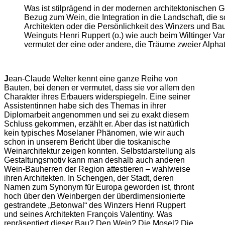
Was ist stilprägend in der modernen architektonischen G
Bezug zum Wein, die Integration in die Landschaft, die 
Architekten oder die Persönlichkeit des Winzers und B
Weinguts Henri Ruppert (o.) wie auch beim Wiltinger Va
vermutet der eine oder andere, die Träume zweier Alphat
J
ean-Claude Welter kennt eine ganze Reihe von
Bauten, bei denen er vermutet, dass sie vor allem den
Charakter ihres Erbauers widerspiegeln. Eine seiner
Assistentinnen habe sich des Themas in ihrer
Diplomarbeit angenommen und sei zu exakt diesem
Schluss gekommen, erzählt er. Aber das ist natürlich
kein typisches Moselaner Phänomen, wie wir auch
schon in unserem Bericht über die toskanische
Weinarchitektur zeigen konnten. Selbstdarstellung als
Gestaltungsmotiv kann man deshalb auch anderen
Wein-Bauherren der Region attestieren – wahlweise
ihren Architekten. In Schengen, der Stadt, deren
Namen zum Synonym für Europa geworden ist, thront
hoch über den Weinbergen der überdimensionierte
gestrandete „Betonwal“ des Winzers Henri Ruppert
und seines Architekten François Valentiny. Was
repräsentiert dieser Bau? Den Wein? Die Mosel? Die