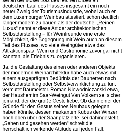
sei an der Mosel trotz des reichen Erbes am
deutschen Lauf des Flusses insgesamt ein noch
neuer Zweig der Tourismusindustrie, wobei auch er
dem Luxemburger Weinbau attestiert, schon deutlich
länger modern zu bauen als der deutsche. „Reinen
Luxus“ nennt er diese Art der architektonischen
Selbstdarstellung – für Weinfreunde eine erste
Möglichkeit, die Begegnung mit Wein auch an diesem
Teil des Flusses, wo viele Weingüter etwa das
Attraktionspaar Wein und Gastronomie zuvor gar nicht
kannten, als Erlebnis zu organisieren.
J
a, die Gestaltung des einen oder anderen Objekts
der modernen Weinarchitektur habe auch etwas mit
einem ausgeprägten Bedürfnis der Bauherren nach
Selbstdarstellung oder Selbstverwirklichung zu tun,
vermutet Baumeister. Roman Niewodniczanski etwa,
der Hausherr im Saar-Weingut Van Volxem sei sicher
jemand, der die große Geste liebe. Ob darin einer der
Gründe für den Gestus seines Neubaus gelegen
haben könnte, dessen markanten Kubus der Winzer
hoch oben über der Saar platzierte, sei dahingestellt.
„Sehen und gesehen werden“ schreit die
herrschaftlich wirkende Attitüde auf jeden Fall.