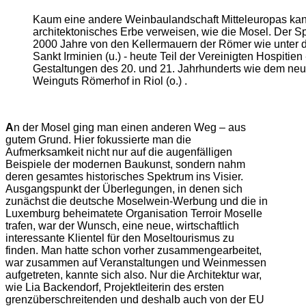
Kaum eine andere Weinbaulandschaft Mitteleuropas kan
architektonisches Erbe verweisen, wie die Mosel. Der 
2000 Jahre von den Kellermauern der Römer wie unter d
Sankt Irminien (u.) - heute Teil der Vereinigten Hospitien
Gestaltungen des 20. und 21. Jahrhunderts wie dem ne
Weinguts Römerhof in Riol (o.) .
A
n der Mosel ging man einen anderen Weg – aus
gutem Grund. Hier fokussierte man die
Aufmerksamkeit nicht nur auf die augenfälligen
Beispiele der modernen Baukunst, sondern nahm
deren gesamtes historisches Spektrum ins Visier.
Ausgangspunkt der Überlegungen, in denen sich
zunächst die deutsche Moselwein-Werbung und die in
Luxemburg beheimatete Organisation Terroir Moselle
trafen, war der Wunsch, eine neue, wirtschaftlich
interessante Klientel für den Moseltourismus zu
finden. Man hatte schon vorher zusammengearbeitet,
war zusammen auf Veranstaltungen und Weinmessen
aufgetreten, kannte sich also. Nur die Architektur war,
wie Lia Backendorf, Projektleiterin des ersten
grenzüberschreitenden und deshalb auch von der EU