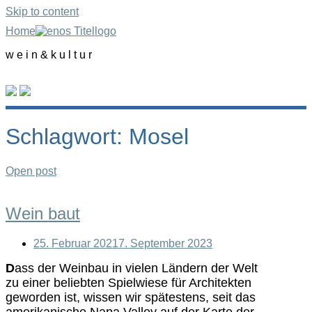
Skip to content
Home
w e i n & k u l t u r
Schlagwort: Mosel
Open post
Wein baut
25. Februar 2021
7. September 2023
D
ass der Weinbau in vielen Ländern der Welt
zu einer beliebten Spielwiese für Architekten
geworden ist, wissen wir spätestens, seit das
amerikanische Napa Valley auf der Karte der