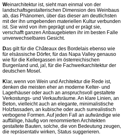
W
einarchitektur ist, sieht man einmal von der
landschaftsgestalterischen Dimension des Weinbaus
ab, das Phänomen, über das dieser am deutlichsten
mit der ihn umgebenden materiellen Kultur verbunden
ist. Sie wird von ihm geprägt und er prägt sie,
verschafft ganzen Anbaugebieten ihr im besten Falle
unverwechselbares Gesicht.
D
as gilt für die Châteaux des Bordelais ebenso wie
für elsässische Dörfer, für das Napa Valley genauso
wie für die Kellergassen im österreichischen
Burgenland und, ja!, für die Fachwerkarchitektur der
deutschen Mosel.
K
lar, wenn von Wein und Architektur die Rede ist,
denken die meisten eher an moderne Kelter- und
Lagerhäuser oder auch an anspruchsvoll gestaltete
Verkostungs- und Verkaufsräume. An klare Linien, an
Beton, vielleicht auch an elegante, minimalistische
Holzfassaden, an kubische oder auch surrealistisch
verbogene Formen. Auf jeden Fall an aufwändige wie
auffällige, häufig von renommierten Architekten
gestaltete Bauten, solche, die von Bedeutung zeugen,
die repräsentativ wirken, Status suggerieren.