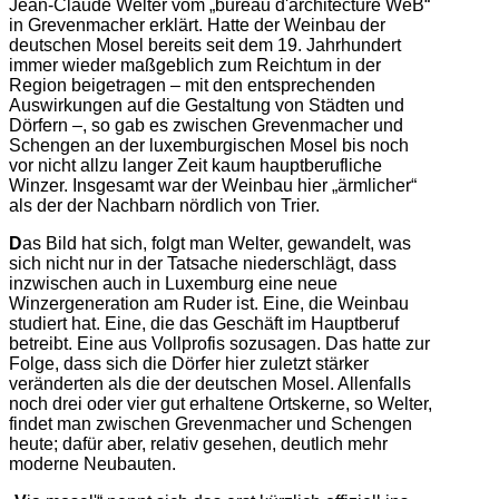
Jean-Claude Welter vom „bureau d'architecture WeB“
in Grevenmacher erklärt. Hatte der Weinbau der
deutschen Mosel bereits seit dem 19. Jahrhundert
immer wieder maßgeblich zum Reichtum in der
Region beigetragen – mit den entsprechenden
Auswirkungen auf die Gestaltung von Städten und
Dörfern –, so gab es zwischen Grevenmacher und
Schengen an der luxemburgischen Mosel bis noch
vor nicht allzu langer Zeit kaum hauptberufliche
Winzer. Insgesamt war der Weinbau hier „ärmlicher“
als der der Nachbarn nördlich von Trier.
D
as Bild hat sich, folgt man Welter, gewandelt, was
sich nicht nur in der Tatsache niederschlägt, dass
inzwischen auch in Luxemburg eine neue
Winzergeneration am Ruder ist. Eine, die Weinbau
studiert hat. Eine, die das Geschäft im Hauptberuf
betreibt. Eine aus Vollprofis sozusagen. Das hatte zur
Folge, dass sich die Dörfer hier zuletzt stärker
veränderten als die der deutschen Mosel. Allenfalls
noch drei oder vier gut erhaltene Ortskerne, so Welter,
findet man zwischen Grevenmacher und Schengen
heute; dafür aber, relativ gesehen, deutlich mehr
moderne Neubauten.