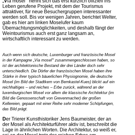
„
V
ia mosel'“ nennt sich das erst kürzlich offiziell ins
Leben gerufene Projekt, mit dem der Tourismus
attraktiver, für neue Besuchergruppen interessanter
werden soll. Bis vor wenigen Jahren, berichtet Welter,
gab es hier am linken Moselufer kaum
Übernachtungsmöglichkeiten, und deshalb fängt der
Weintourismus auch erst ganz langsam an,
wirtschaftlich interessant zu werden.
Auch wenn sich deutsche, Luxemburger und französische Mosel
in der Kampagne „Via mosel'“ zusammengeschlossen haben, so
ist der architektonische Bestand der drei Länder doch sehr
unterschiedlich. Die Dörfer der französischen Mosel haben ihre
Stärke in ihrer typisch bäuerlichen Physiognomie, die deutsche
Mosel (im Bild der Stadtkern von Bernkastel-Kues) blickt auf ein
reichhaltiges – und reiches – Erbe zurück, während an der
luxemburgischen Mosel vor allem die klassische Architektur (im
Bild die Genossenschaft von Grevenmacher) der großen
Kellereien, gepaart mit einer Reihe sehr moderner Schöpfungen,
das Bild prägt.
D
er Trierer Kunsthistoriker Jens Baumeister, der an
der Mosel als Architekturführer aktiv ist, beschreibt die
Lage in ähnlichen Worten. Die Architektur, so weiß er,