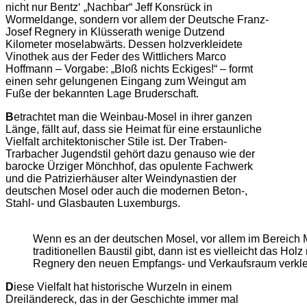
nicht nur Bentz‘ „Nachbar“ Jeff Konsrück in
Wormeldange, sondern vor allem der Deutsche Franz-
Josef Regnery in Klüsserath wenige Dutzend
Kilometer moselabwärts. Dessen holzverkleidete
Vinothek aus der Feder des Wittlichers Marco
Hoffmann – Vorgabe: „Bloß nichts Eckiges!“ – formt
einen sehr gelungenen Eingang zum Weingut am
Fuße der bekannten Lage Bruderschaft.
B
etrachtet man die Weinbau-Mosel in ihrer ganzen
Länge, fällt auf, dass sie Heimat für eine erstaunliche
Vielfalt architektonischer Stile ist. Der Traben-
Trarbacher Jugendstil gehört dazu genauso wie der
barocke Ürziger Mönchhof, das opulente Fachwerk
und die Patrizierhäuser alter Weindynastien der
deutschen Mosel oder auch die modernen Beton-,
Stahl- und Glasbauten Luxemburgs.
Wenn es an der deutschen Mosel, vor allem im Bereich M
traditionellen Baustil gibt, dann ist es vielleicht das Ho
Regnery den neuen Empfangs- und Verkaufsraum verklei
D
iese Vielfalt hat historische Wurzeln in einem
Dreiländereck, das in der Geschichte immer mal