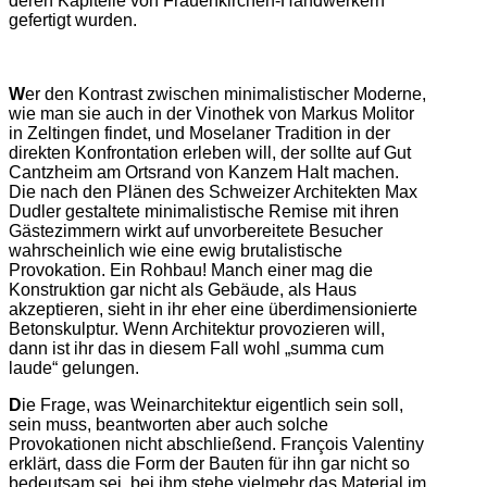
deren Kapitelle von Frauenkirchen-Handwerkern
gefertigt wurden.
W
er den Kontrast zwischen minimalistischer Moderne,
wie man sie auch in der Vinothek von Markus Molitor
in Zeltingen findet, und Moselaner Tradition in der
direkten Konfrontation erleben will, der sollte auf Gut
Cantzheim am Ortsrand von Kanzem Halt machen.
Die nach den Plänen des Schweizer Architekten Max
Dudler gestaltete minimalistische Remise mit ihren
Gästezimmern wirkt auf unvorbereitete Besucher
wahrscheinlich wie eine ewig brutalistische
Provokation. Ein Rohbau! Manch einer mag die
Konstruktion gar nicht als Gebäude, als Haus
akzeptieren, sieht in ihr eher eine überdimensionierte
Betonskulptur. Wenn Architektur provozieren will,
dann ist ihr das in diesem Fall wohl „summa cum
laude“ gelungen.
D
ie Frage, was Weinarchitektur eigentlich sein soll,
sein muss, beantworten aber auch solche
Provokationen nicht abschließend. François Valentiny
erklärt, dass die Form der Bauten für ihn gar nicht so
bedeutsam sei, bei ihm stehe vielmehr das Material im