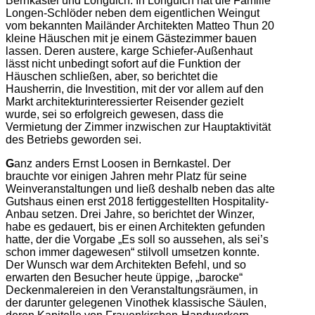
Bernkastel und Longuich. In Longuich hat die Familie
Longen-Schlöder neben dem eigentlichen Weingut
vom bekannten Mailänder Architekten Matteo Thun 20
kleine Häuschen mit je einem Gästezimmer bauen
lassen. Deren austere, karge Schiefer-Außenhaut
lässt nicht unbedingt sofort auf die Funktion der
Häuschen schließen, aber, so berichtet die
Hausherrin, die Investition, mit der vor allem auf den
Markt architekturinteressierter Reisender gezielt
wurde, sei so erfolgreich gewesen, dass die
Vermietung der Zimmer inzwischen zur Hauptaktivität
des Betriebs geworden sei.
G
anz anders Ernst Loosen in Bernkastel. Der
brauchte vor einigen Jahren mehr Platz für seine
Weinveranstaltungen und ließ deshalb neben das alte
Gutshaus einen erst 2018 fertiggestellten Hospitality-
Anbau setzen. Drei Jahre, so berichtet der Winzer,
habe es gedauert, bis er einen Architekten gefunden
hatte, der die Vorgabe „Es soll so aussehen, als sei’s
schon immer dagewesen“ stilvoll umsetzen konnte.
Der Wunsch war dem Architekten Befehl, und so
erwarten den Besucher heute üppige, „barocke“
Deckenmalereien in den Veranstaltungsräumen, in
der darunter gelegenen Vinothek klassische Säulen,