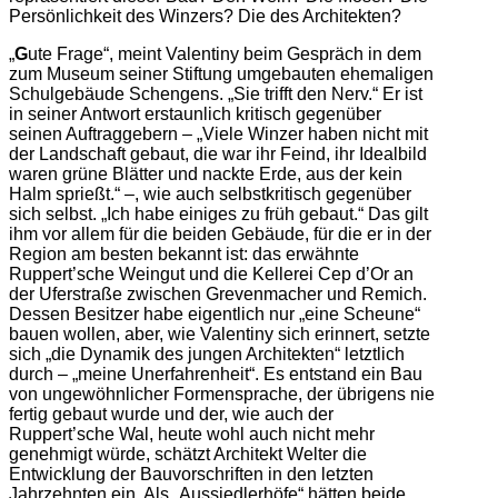
Persönlichkeit des Winzers? Die des Architekten?
„
G
ute Frage“, meint Valentiny beim Gespräch in dem
zum Museum seiner Stiftung umgebauten ehemaligen
Schulgebäude Schengens. „Sie trifft den Nerv.“ Er ist
in seiner Antwort erstaunlich kritisch gegenüber
seinen Auftraggebern – „Viele Winzer haben nicht mit
der Landschaft gebaut, die war ihr Feind, ihr Idealbild
waren grüne Blätter und nackte Erde, aus der kein
Halm sprießt.“ –, wie auch selbstkritisch gegenüber
sich selbst. „Ich habe einiges zu früh gebaut.“ Das gilt
ihm vor allem für die beiden Gebäude, für die er in der
Region am besten bekannt ist: das erwähnte
Ruppert’sche Weingut und die Kellerei Cep d’Or an
der Uferstraße zwischen Grevenmacher und Remich.
Dessen Besitzer habe eigentlich nur „eine Scheune“
bauen wollen, aber, wie Valentiny sich erinnert, setzte
sich „die Dynamik des jungen Architekten“ letztlich
durch – „meine Unerfahrenheit“. Es entstand ein Bau
von ungewöhnlicher Formensprache, der übrigens nie
fertig gebaut wurde und der, wie auch der
Ruppert’sche Wal, heute wohl auch nicht mehr
genehmigt würde, schätzt Architekt Welter die
Entwicklung der Bauvorschriften in den letzten
Jahrzehnten ein. Als „Aussiedlerhöfe“ hätten beide