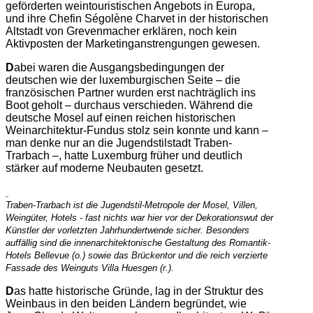
geförderten weintouristischen Angebots in Europa,
und ihre Chefin Ségolène Charvet in der historischen
Altstadt von Grevenmacher erklären, noch kein
Aktivposten der Marketinganstrengungen gewesen.
D
abei waren die Ausgangsbedingungen der
deutschen wie der luxemburgischen Seite – die
französischen Partner wurden erst nachträglich ins
Boot geholt – durchaus verschieden. Während die
deutsche Mosel auf einen reichen historischen
Weinarchitektur-Fundus stolz sein konnte und kann –
man denke nur an die Jugendstilstadt Traben-
Trarbach –, hatte Luxemburg früher und deutlich
stärker auf moderne Neubauten gesetzt.
Traben-Trarbach ist die Jugendstil-Metropole der Mosel, Villen,
Weingüter, Hotels - fast nichts war hier vor der Dekorationswut der
Künstler der vorletzten Jahrhundertwende sicher. Besonders
auffällig sind die innenarchitektonische Gestaltung des Romantik-
Hotels Bellevue (o.) sowie das Brückentor und die reich verzierte
Fassade des Weinguts Villa Huesgen (r.).
D
as hatte historische Gründe, lag in der Struktur des
Weinbaus in den beiden Ländern begründet, wie