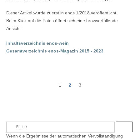
Dieser Artikel wurde zuerst in enos 1/2018 veröffentlicht.
Beim Klick auf die Fotos öffnet sich eine browserfüllende
Ansicht.
Inhaltsverzeichnis enos-wein
Gesamtverzeichnis enos-Magazin 2015 - 2023
1
2
3
P
o
s
t
S
S
s
e
U
Wenn die Ergebnisse der automatischen Vervollständigung
C
a