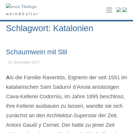
Skip
Home
to
w e i n & k u l t u r
content
Schlagwort: Katalonien
Schaumwein mit Stil
22. November 2017
A
ls die Familie Raventós, Eignerin der seit 1551 im
katalanischen Sant Sadurní d‘Anoia ansässigen
Cava-Kellerei Codorníu, im Jahre 1895 beschloss,
ihre Kellerei ausbauen zu lassen, wandte sie sich
zunächst an den Architektur-Superstar der Zeit,
Antoni Gaudí y Cornet. Der hatte zu jener Zeit