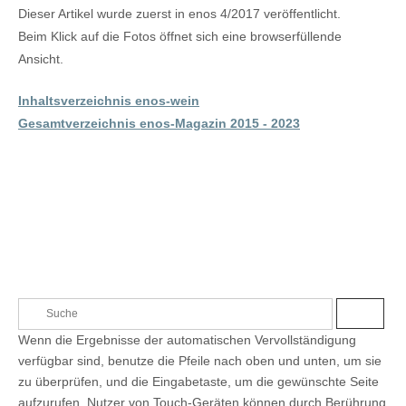
Dieser Artikel wurde zuerst in enos 4/2017 veröffentlicht.
Beim Klick auf die Fotos öffnet sich eine browserfüllende
Ansicht.
Inhaltsverzeichnis enos-wein
Gesamtverzeichnis enos-Magazin 2015 - 2023
S
S
e
U
Wenn die Ergebnisse der automatischen Vervollständigung
C
a
H
verfügbar sind, benutze die Pfeile nach oben und unten, um sie
E
r
zu überprüfen, und die Eingabetaste, um die gewünschte Seite
c
aufzurufen. Nutzer von Touch-Geräten können durch Berührung